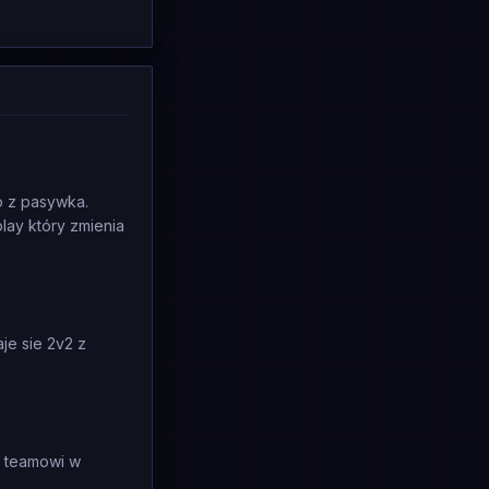
to z pasywka.
lay który zmienia
je sie 2v2 z
mu teamowi w