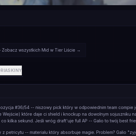
— Zobacz wszystkich Mid w Tier Liście
→
RIA
SKINY
 pozycja #36/54 -- niszowy pick który w odpowiednim team compie j
ie Wejście) które daje ci shield i knockup na dowolnym sojuszniku 
ilka sekund. Jeśli wróg draft'uje full AP -- Galio to twój best frie
 z petricytu -- materialu który absorbuje magie. Problem? Galio "z