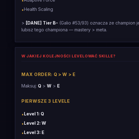
•
Health Scaling
•
>
[DANE]
Tier B-
(Galio #53/93) oznacza ze champion jes
lubisz tego championa — mastery > meta.
W JAKIEJ KOLEJNOŚCI LEVELOWAĆ SKILLE?
MAX ORDER: Q > W > E
Maksuj:
Q
>
W
>
E
PIERWSZE 3 LEVELE
Level 1: Q
•
Level 2: W
•
Level 3: E
•