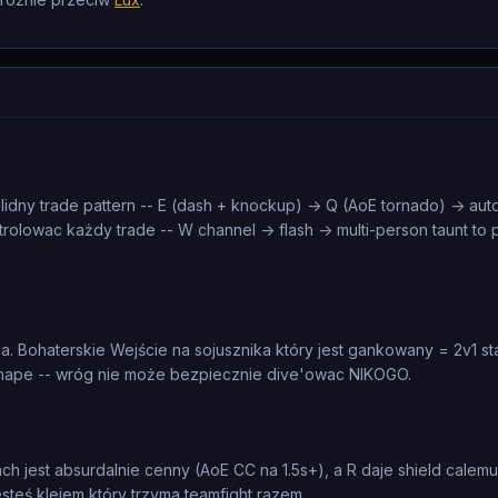
lidny trade pattern -- E (dash + knockup) -> Q (AoE tornado) -> au
olowac każdy trade -- W channel -> flash -> multi-person taunt to p
. Bohaterskie Wejście na sojusznika który jest gankowany = 2v1 sta
 mape -- wróg nie może bezpiecznie dive'owac NIKOGO.
htach jest absurdalnie cenny (AoE CC na 1.5s+), a R daje shield cale
steś klejem który trzyma teamfight razem.