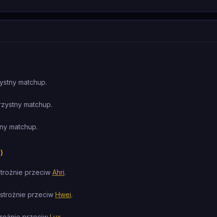
ystny matchup.
rzystny matchup.
ny matchup.
)
strożnie przeciw
Ahri
.
ostrożnie przeciw
Hwei
.
trożnie przeciw
Lux
.