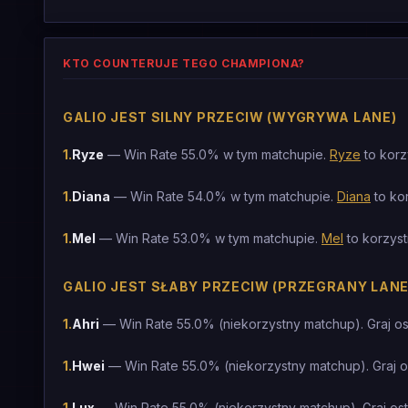
KTO COUNTERUJE TEGO CHAMPIONA?
GALIO JEST SILNY PRZECIW (WYGRYWA LANE)
1
.
Ryze
— Win Rate 55.0% w tym matchupie.
Ryze
to korz
1
.
Diana
— Win Rate 54.0% w tym matchupie.
Diana
to ko
1
.
Mel
— Win Rate 53.0% w tym matchupie.
Mel
to korzyst
GALIO JEST SŁABY PRZECIW (PRZEGRANY LANE
1
.
Ahri
— Win Rate 55.0% (niekorzystny matchup). Graj o
1
.
Hwei
— Win Rate 55.0% (niekorzystny matchup). Graj 
1
.
Lux
— Win Rate 55.0% (niekorzystny matchup). Graj os