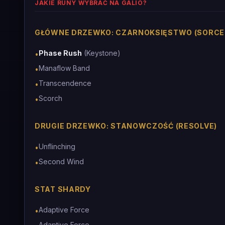
JAKIE RUNY WYBRAĆ NA GALIO?
GŁÓWNE DRZEWKO: CZARNOKSIĘSTWO (SORCE
Phase Rush
(Keystone)
•
Manaflow Band
•
Transcendence
•
Scorch
•
DRUGIE DRZEWKO: STANOWCZOŚĆ (RESOLVE)
Unflinching
•
Second Wind
•
STAT SHARDY
Adaptive Force
•
Adaptive Force