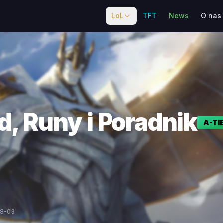
LoL
TFT
News
O nas
d, Runy i Poradnik
A
-TI
08-03