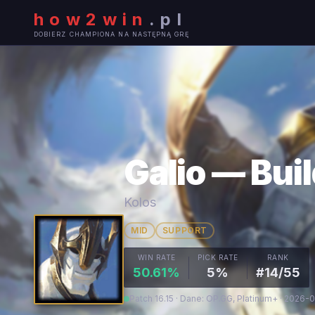
how2win
.
pl
DOBIERZ CHAMPIONA NA NASTĘPNĄ GRĘ
Galio — Buil
Kolos
MID
SUPPORT
WIN RATE
PICK RATE
RANK
50.61%
5%
#14/55
Patch 16.15 · Dane: OP.GG, Platinum+ · 2026-