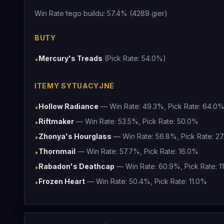
Win Rate tego buildu: 57.4% (4289 gier)
BUTY
Mercury's Treads
(Pick Rate: 54.0%)
•
ITEMY SYTUACYJNE
Hollow Radiance
— Win Rate: 49.3%, Pick Rate: 64.0
•
Riftmaker
— Win Rate: 53.5%, Pick Rate: 50.0%
•
Zhonya's Hourglass
— Win Rate: 56.8%, Pick Rate: 2
•
Thornmail
— Win Rate: 57.7%, Pick Rate: 16.0%
•
Rabadon's Deathcap
— Win Rate: 60.9%, Pick Rate: 1
•
Frozen Heart
— Win Rate: 50.4%, Pick Rate: 11.0%
•