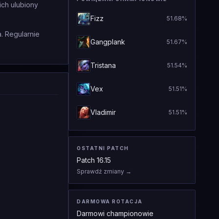
ich ulubiony
Fizz
51.68
%
. Regularnie
Gangplank
51.67
%
Tristana
51.54
%
Vex
51.51
%
Vladimir
51.51
%
OSTATNI PATCH
Patch
16.15
Sprawdź zmiany
→
DARMOWA ROTACJA
Darmowi championowie