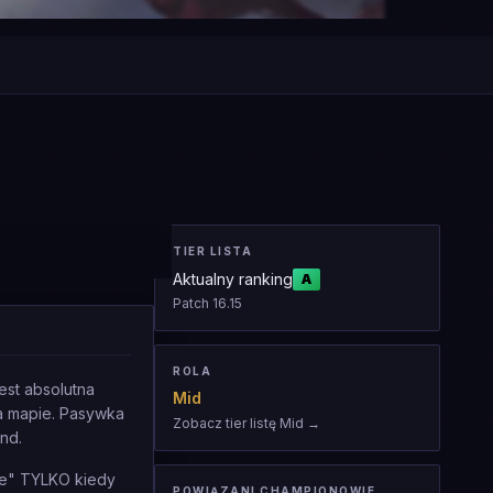
TIER LISTA
Aktualny ranking
A
Patch
16.15
ROLA
est absolutna
Mid
na mapie. Pasywka
Zobacz tier listę Mid
→
nd.
yje" TYLKO kiedy
POWIĄZANI CHAMPIONOWIE