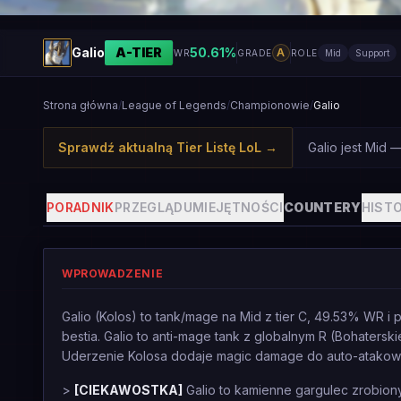
Galio
A
-TIER
50.61
%
A
WR
GRADE
ROLE
Mid
Support
Strona główna
/
League of Legends
/
Championowie
/
Galio
Sprawdź aktualną Tier Listę LoL
→
Galio jest Mid 
PORADNIK
PRZEGLĄD
UMIEJĘTNOŚCI
COUNTERY
HISTO
WPROWADZENIE
Galio (Kolos) to tank/mage na Mid z tier C, 49.53% WR i
bestia. Galio to anti-mage tank z globalnym R (Bohatersk
Uderzenie Kolosa dodaje magic damage do auto-atakow co k
>
[CIEKAWOSTKA]
Galio to kamienne gargulec zrobiony