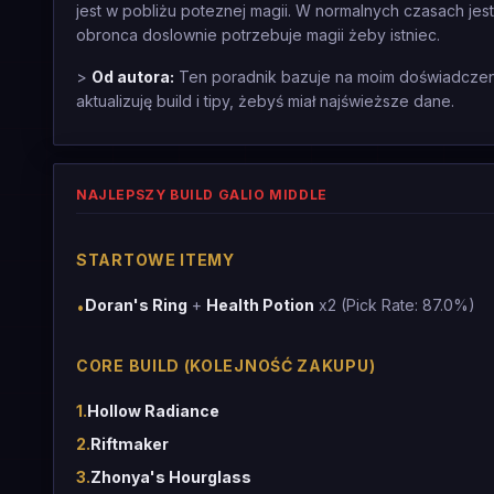
jest w pobliżu poteznej magii. W normalnych czasach jest
obronca doslownie potrzebuje magii żeby istniec.
>
Od autora:
Ten poradnik bazuje na moim doświadczeniu
aktualizuję build i tipy, żebyś miał najświeższe dane.
NAJLEPSZY BUILD GALIO MIDDLE
STARTOWE ITEMY
Doran's Ring
+
Health Potion
x2 (Pick Rate: 87.0%)
•
CORE BUILD (KOLEJNOŚĆ ZAKUPU)
1
.
Hollow Radiance
2
.
Riftmaker
3
.
Zhonya's Hourglass