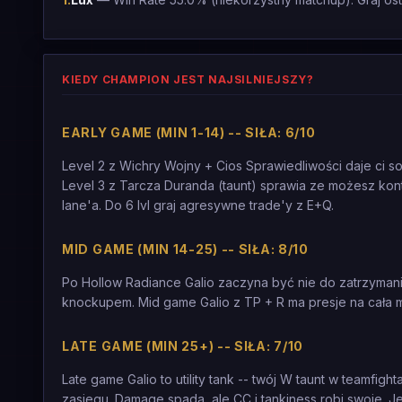
KIEDY CHAMPION JEST NAJSILNIEJSZY?
EARLY GAME (MIN 1-14) -- SIŁA: 6/10
Level 2 z Wichry Wojny + Cios Sprawiedliwości daje ci so
Level 3 z Tarcza Duranda (taunt) sprawia ze możesz kontr
lane'a. Do 6 lvl graj agresywne trade'y z E+Q.
MID GAME (MIN 14-25) -- SIŁA: 8/10
Po Hollow Radiance Galio zaczyna być nie do zatrzymania
knockupem. Mid game Galio z TP + R ma presje na cała
LATE GAME (MIN 25+) -- SIŁA: 7/10
Late game Galio to utility tank -- twój W taunt w teamfig
zasiegu. Damage spada, ale CC i tankiness robi swoje. Je