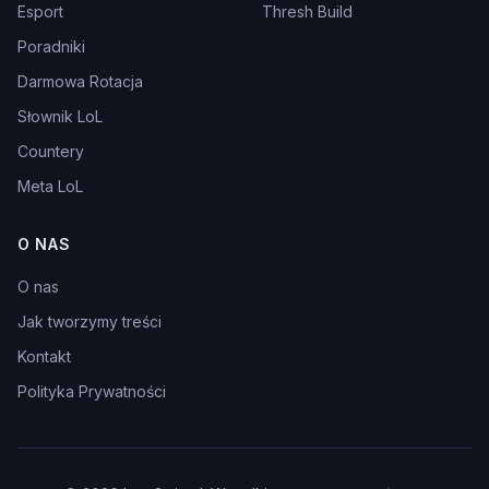
Esport
Thresh Build
Poradniki
Darmowa Rotacja
Słownik LoL
Countery
Meta LoL
O NAS
O nas
Jak tworzymy treści
Kontakt
Polityka Prywatności