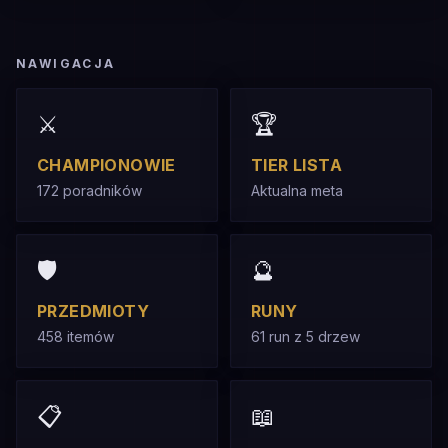
NAWIGACJA
⚔️
🏆
CHAMPIONOWIE
TIER LISTA
172 poradników
Aktualna meta
🛡️
🔮
PRZEDMIOTY
RUNY
458 itemów
61 run z 5 drzew
📋
📖