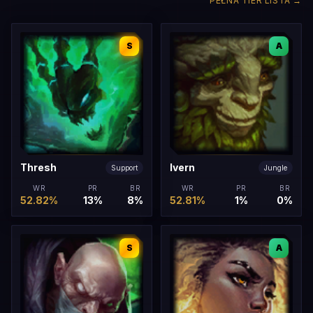
PEŁNA TIER LISTA
→
S
A
Thresh
Ivern
Support
Jungle
WR
PR
BR
WR
PR
BR
52.82%
13%
8%
52.81%
1%
0%
S
A