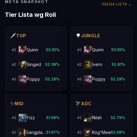
META SNAPSHOT
PEŁNA LISTA
→
Tier Lista wg Roli
🗡️
🌳
TOP
JUNGLE
Quinn
Quinn
53.55
%
53.55
%
#
1
#
1
Singed
Ivern
52.38
%
52.81
%
#
2
#
2
Poppy
Poppy
52.28
%
52.28
%
#
3
#
3
✨
🏹
MID
ADC
Fizz
Nilah
51.68
%
52.79
%
#
1
#
1
Gangplank
Kog'Maw
51.67
%
52.58
%
#
2
#
2