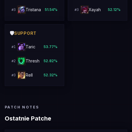
Tristana
Xayah
51.54
%
52.12
%
#
3
#
3
🛡️
SUPPORT
Taric
53.77
%
#
1
Thresh
52.82
%
#
2
Rell
52.32
%
#
3
PATCH NOTES
Ostatnie Patche