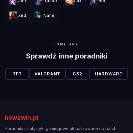
Jinx
Yasuo
Lux
Ahri
Zed
Nami
INNE GRY
Sprawdź inne poradniki
TFT
VALORANT
CS2
HARDWARE
how2win.pl
Poradniki i statystyki gamingowe aktualizowane co patch.