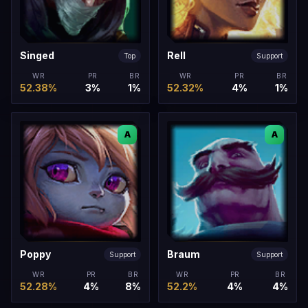
Singed
Rell
Top
Support
WR
PR
BR
WR
PR
BR
52.38%
3%
1%
52.32%
4%
1%
A
A
Poppy
Braum
Support
Support
WR
PR
BR
WR
PR
BR
52.28%
4%
8%
52.2%
4%
4%