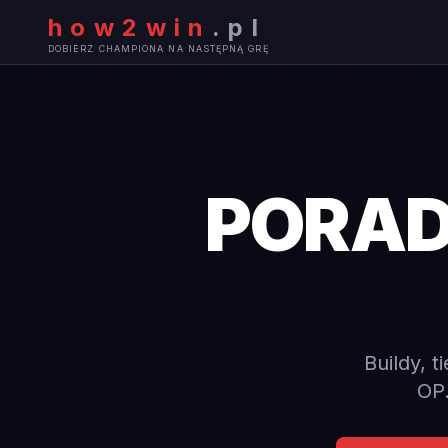
how2win
.
pl
DOBIERZ CHAMPIONA NA NASTĘPNĄ GRĘ
PORADN
Buildy, t
OP.