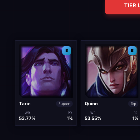
TIER 
B
B
Taric
Quinn
Support
Top
WR
PR
WR
PR
53.77%
1%
53.55%
1%