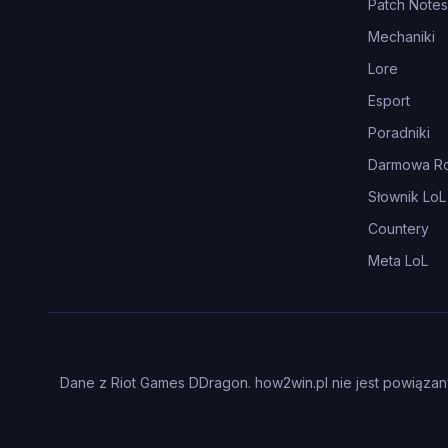
Patch Notes
Mechaniki
Lore
Esport
Poradniki
Darmowa Ro
Słownik LoL
Countery
Meta LoL
Dane z Riot Games DDragon. how2win.pl nie jest powiązany