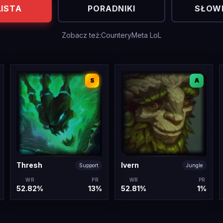
LISTA
PORADNIKI
SŁOWN
Zobacz też:
Countery
Meta LoL
S
A
Thresh
Ivern
Support
Jungle
WR
PR
WR
PR
52.82%
13%
52.81%
1%