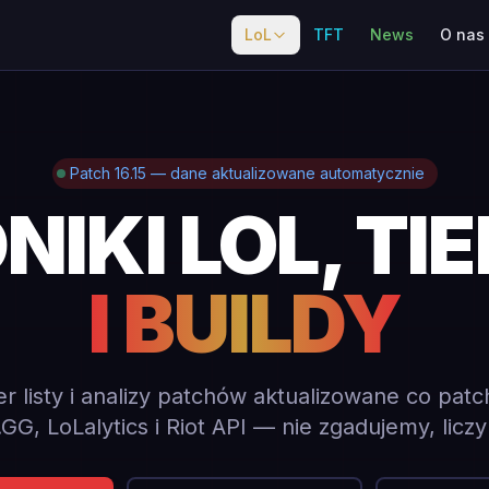
LoL
TFT
News
O nas
Patch 16.15 — dane aktualizowane automatycznie
IKI LOL, TIE
I BUILDY
ier listy i analizy patchów aktualizowane co pat
GG, LoLalytics i Riot API — nie zgadujemy, licz