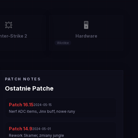
💥
🖥️
ter-Strike 2
Hardware
Wkrótce
PATCH NOTES
Ostatnie Patche
Patch
16.15
2024-05-15
Nerf ADC items, Jinx buff, nowe runy
Patch
14.9
2024-05-01
Rework Skarner, zmiany jungle