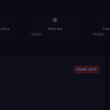
🎯
ctics
Valorant
Coun
Wkrótce
Wkrótce
PEŁNA LISTA