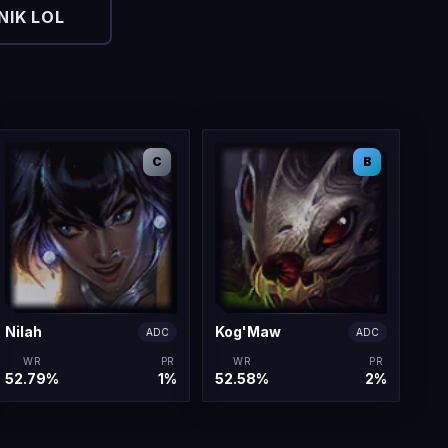
IK LOL
C
B
Nilah
Kog'Maw
ADC
ADC
WR
PR
WR
PR
52.79%
1%
52.58%
2%