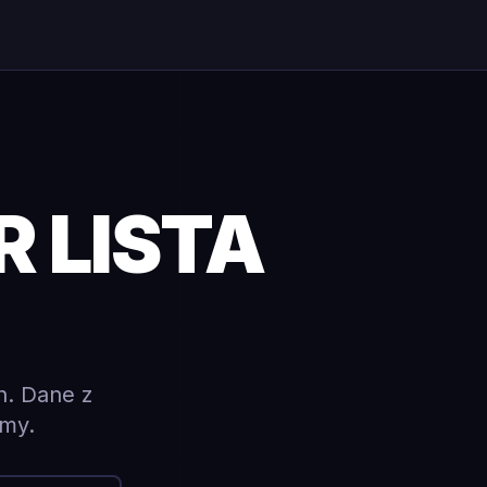
R LISTA
ch. Dane z
ymy.