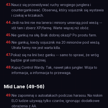
43
.
Naucz się przewidywać ruchy wrogiego junglera i
countergankować. Obserwuj, który sojusznik się wystawia
i czekaj w krzakach.
44
.
Jeśli na linii nie ma lanera i miniony umierają pod wieżą --
idź tam i zbierz XP/farmę. Warte więcej niż obóz.
45
.
Nie gankuj na siłę. Brak dobrej okazji? Po prostu farm.
46
.
Nie gankuj, kiedy sojusznik ma 20 minionów pod wieżą.
Utrata farmy nie jest warta killa.
47
.
Pokaż się na linii bez ganku -- samo to sprawi, że wróg
będzie grał ostrożniej.
48
.
Kupuj Control Wardy. Tak, nawet jako jungler. Wizja to
informacja, a informacja to przewaga.
Mid Lane (49-56)
49
.
Nie zapominaj o autoatakach podczas harassu. Na niskim
ELO ludzie używają tylko czarów, ignorując dodatkowe
obrażenia z AA.