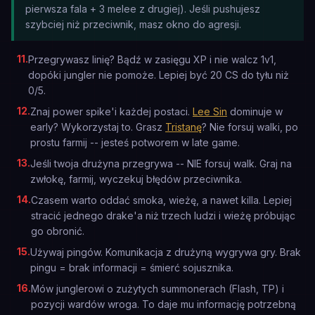
pierwsza fala + 3 melee z drugiej). Jeśli pushujesz
szybciej niż przeciwnik, masz okno do agresji.
11
.
Przegrywasz linię? Bądź w zasięgu XP i nie walcz 1v1,
dopóki jungler nie pomoże. Lepiej być 20 CS do tyłu niż
0/5.
12
.
Znaj power spike'i każdej postaci.
Lee Sin
dominuje w
early? Wykorzystaj to. Grasz
Tristanę
? Nie forsuj walki, po
prostu farmij -- jesteś potworem w late game.
13
.
Jeśli twoja drużyna przegrywa -- NIE forsuj walk. Graj na
zwłokę, farmij, wyczekuj błędów przeciwnika.
14
.
Czasem warto oddać smoka, wieżę, a nawet killa. Lepiej
stracić jednego drake'a niż trzech ludzi i wieżę próbując
go obronić.
15
.
Używaj pingów. Komunikacja z drużyną wygrywa gry. Brak
pingu = brak informacji = śmierć sojusznika.
16
.
Mów junglerowi o zużytych summonerach (Flash, TP) i
pozycji wardów wroga. To daje mu informację potrzebną