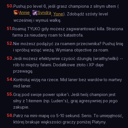
50
.
Pushuj po level 6, jeśli grasz championa z silnym ultem (
Annie
Syndra
,
,
Yone
). Zdobądź szósty level
wcześniej i wymuś walkę.
51
.
Roamuj TYLKO gdy możesz zagwarantować killa. Stracona
farma za nieudany roam to katastrofa.
52
.
Nie możesz podążyć za roamem przeciwnika? Pushuj linię
i spróbuj wziąć wieżę. Wymiana objective za roam.
53
.
Jeśli możesz efektywnie czyścić dżunglę (wraithy/wilki) --
rób to między falami. Dodatkowe złoto i XP daje
przewagę.
54
.
Kontroluj wizję na rzece. Mid laner bez wardów to martwy
mid laner.
55
.
Graj pod swoje power spike'i. Jeśli twój champion jest
silny z 1 itemem (np. Luden's), graj agresywniej po jego
zakupie.
56
.
Patrz na mini-mapę co 5-10 sekund. Serio. To umiejętność,
której brakuje większości graczy poniżej Platyny.