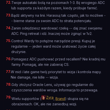
72
.
Twoje autoataki bolą na poziomach 1-3. Bij wrogiego ADC
lub supporta za każdym razem, kiedy próbuje farmić.
73
.
Bądź aktywny na linii. Harassuj tak często, jak to możliwe -
- bierne stanie za swoim ADC to strata potencjału.
74
.
Zanim odejdziesz wardować rzekę -- daj znać swojemu
ADC. Ping retreat i idź. Inaczej może zginąć w 1v2.
75
.
Control Wardy to potężne narzędzie presji. Kupuj je
regularnie -- jeden ward może uratować życie całej
drużynie.
76
.
Pomagasz ADC pushować przed recallem? Nie kradnij mu
farmy. Pomagaj, ale nie zabieraj CS.
77
.
W mid i late game twój priorytet to wizja i kontrola mapy.
Nie damage, nie kille -- wizja.
78
.
Gdy złożysz Oracle Lens, używaj go regularnie do
czyszczenia wardów wroga. Informacja to przewaga.
79
.
Zyra
Wielu supportów (
,
Brand
) skupia się na
obrażeniach. OK, ale nie zaniedbuj wizji.