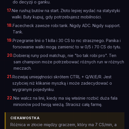
do decyzji o ganku.
17
.
Nie rushuj butów na start. Złoto lepiej wydać na statystyki
walki. Buty kupuj, gdy potrzebujesz mobilności.
18
.
Facecheck zawsze robi tank. Nigdy ADC. Nigdy support.
Tank.
19
.
Przegranie linii o 1 killa i 30 CS to nic strasznego. Panika i
forsowanie walki mogą zamienić to w 0/5 i 70 CS do tyłu.
20
.
Dobieraj runy pod matchup, nie "bo tak robi pro". Ten
sam champion może potrzebować różnych run w różnych
meczach.
21
.
Rozwijaj umiejętności skrótem CTRL + Q/W/E/R. Jest
szybciej niż klikanie myszką i może zadecydować o
wygranym pojedynku.
22
.
Nie walcz na linii, kiedy ma się właśnie rozbić duża fala
minionów pod twoją wieżą. Stracisz całą farmę.
CIEKAWOSTKA
Różnica w złocie między graczem, który ma 7 CS/min, a