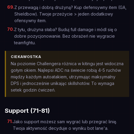
69
.
Z przewagą i dobrą drużyną? Kup defensywny item (GA,
Shieldbow). Twoje przeżycie > jeden dodatkowy
ofensywny item.
70
.
Z tyłu, drużyna słaba? Buduj full damage i módl się o
dobre pozycjonowanie. Bez obrażeń nie wygracie
teamfightu.
CIEKAWOSTKA
Na poziomie Challengera różnica w kitingu jest widoczna
gołym okiem. Najlepsi ADC na świecie robią 4-5 ruchów
między każdym autoatakiem, utrzymując maksymalny
DPS i jednocześnie unikając skillshotów. To wymaga
setek godzin ćwiczeń.
Support (71-81)
71
.
Jako support możesz sam wygrać lub przegrać linię.
Twoja aktywność decyduje o wyniku bot lane'a.