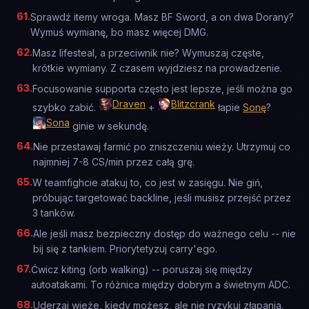
61
.
Sprawdź itemy wroga. Masz BF Sword, a on dwa Dorany?
Wymuś wymianę, bo masz więcej DMG.
62
.
Masz lifesteal, a przeciwnik nie? Wymuszaj częste,
krótkie wymiany. Z czasem wyjdziesz na prowadzenie.
63
.
Focusowanie supporta często jest lepsze, jeśli można go
Draven
Blitzcrank
szybko zabić.
+
łapie
Sonę
?
Sona
ginie w sekundę.
64
.
Nie przestawaj farmić po zniszczeniu wieży. Utrzymuj co
najmniej 7-8 CS/min przez całą grę.
65
.
W teamfighcie atakuj to, co jest w zasięgu. Nie giń,
próbując targetować backline, jeśli musisz przejść przez
3 tanków.
66
.
Ale jeśli masz bezpieczny dostęp do ważnego celu -- nie
bij się z tankiem. Priorytetyzuj carry'ego.
67
.
Ćwicz kiting (orb walking) -- poruszaj się między
autoatakami. To różnica między dobrym a świetnym ADC.
68
.
Uderzaj wieże, kiedy możesz, ale nie ryzykuj złapania.