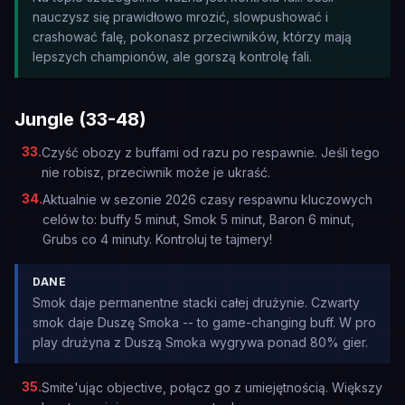
nauczysz się prawidłowo mrozić, slowpushować i
crashować falę, pokonasz przeciwników, którzy mają
lepszych championów, ale gorszą kontrolę fali.
Jungle (33-48)
33
.
Czyść obozy z buffami od razu po respawnie. Jeśli tego
nie robisz, przeciwnik może je ukraść.
34
.
Aktualnie w sezonie 2026 czasy respawnu kluczowych
celów to: buffy 5 minut, Smok 5 minut, Baron 6 minut,
Grubs co 4 minuty. Kontroluj te tajmery!
DANE
Smok daje permanentne stacki całej drużynie. Czwarty
smok daje Duszę Smoka -- to game-changing buff. W pro
play drużyna z Duszą Smoka wygrywa ponad 80% gier.
35
.
Smite'ując objective, połącz go z umiejętnością. Większy