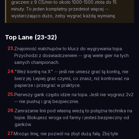
graczem z 9 CS/min to około 1000-1500 złota do 15
minuty. To jeden kompletny przedmiot więcej --
wystarczająco dużo, żeby wygrać każdą wymianę.
Top Lane (23-32)
23
.
Znajomość matchupów to klucz do wygrywania topa.
Przychodzi z doświadczeniem -- graj wiele gier na tych
samych championach.
24
.
"Weź kontrę na X" -- jeśli nie umiesz grać tą kontrą, nie
bierz jej. Lepiej grać czymś, co znasz, niż kontrować na
papierze i przegrać w praktyce.
25
.
Pierwszy gank często idzie na topa. Jeśli nie wygrasz 2v2
-- nie pushuj i graj bezpiecznie.
26
.
Zamrażanie linii pod własną wieżą to potężna technika na
topie. Blokujesz wroga od farmy i jesteś bezpieczny od
ganków.
27
.
Mrożąc linię, nie pozwól na zbyt dużą falę. Zbij tyle