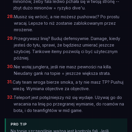
minionów, żeby fala ledwo pchała się w twoją stronę --
zbyt dużo minionów = ryzyko dive'u.
28
.
Musisz się wrócić, a nie możesz pushować? Po prostu
wracaj. Lepsze to niż zostanie zablokowanym przez
mrożenie.
29
.
Przegrywasz linię? Buduj defensywnie. Damage, kiedy
jesteś do tyłu, sprawi, że będziesz umierać jeszcze
szybciej. Tankowe itemy pozwolą ci być użytecznym
później.
30
.
Nie wołaj junglera, jeśli nie masz pewności na killa.
Nieudany gank na topie = jeszcze większa strata.
31
.
Cały team wroga bierze smoka, a ty nie masz TP? Pushuj
wieżę. Wymiana objective za objective.
32
.
Teleport jest potężniejszy niż się wydaje. Używaj go do
wracania na linię po przegranej wymianie, do roamów na
bota, i do teamfightów w mid game.
PRO TIP
Na topie szczególnie ważna jest kontrola fali. Jeśli