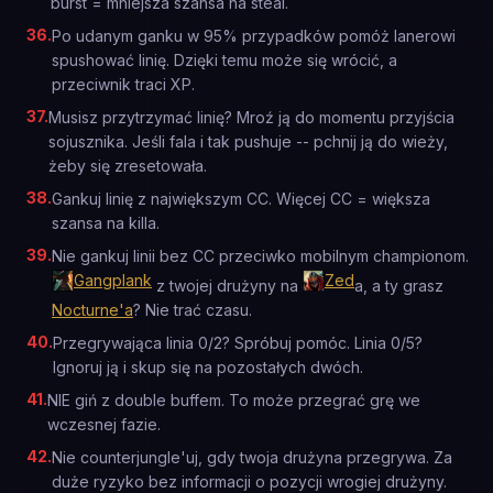
burst = mniejsza szansa na steal.
36
.
Po udanym ganku w 95% przypadków pomóż lanerowi
spushować linię. Dzięki temu może się wrócić, a
przeciwnik traci XP.
37
.
Musisz przytrzymać linię? Mroź ją do momentu przyjścia
sojusznika. Jeśli fala i tak pushuje -- pchnij ją do wieży,
żeby się zresetowała.
38
.
Gankuj linię z największym CC. Więcej CC = większa
szansa na killa.
39
.
Nie gankuj linii bez CC przeciwko mobilnym championom.
Gangplank
Zed
z twojej drużyny na
a, a ty grasz
Nocturne'a
? Nie trać czasu.
40
.
Przegrywająca linia 0/2? Spróbuj pomóc. Linia 0/5?
Ignoruj ją i skup się na pozostałych dwóch.
41
.
NIE giń z double buffem. To może przegrać grę we
wczesnej fazie.
42
.
Nie counterjungle'uj, gdy twoja drużyna przegrywa. Za
duże ryzyko bez informacji o pozycji wrogiej drużyny.