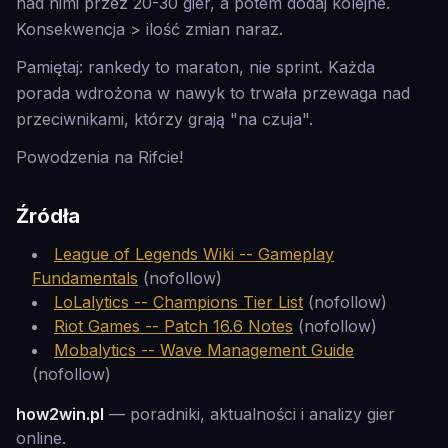
nad nimi przez 20-30 gier, a potem dodaj kolejne.
Konsekwencja > ilość zmian naraz.
Pamiętaj: rankedy to maraton, nie sprint. Każda
porada wdrożona w nawyk to trwała przewaga nad
przeciwnikami, którzy grają "na czuja".
Powodzenia na Rifcie!
Źródła
League of Legends Wiki -- Gameplay
Fundamentals
(nofollow)
LoLalytics -- Champions Tier List
(nofollow)
Riot Games -- Patch 16.6 Notes
(nofollow)
Mobalytics -- Wave Management Guide
(nofollow)
how2win.pl
— poradniki, aktualności i analizy gier
online.