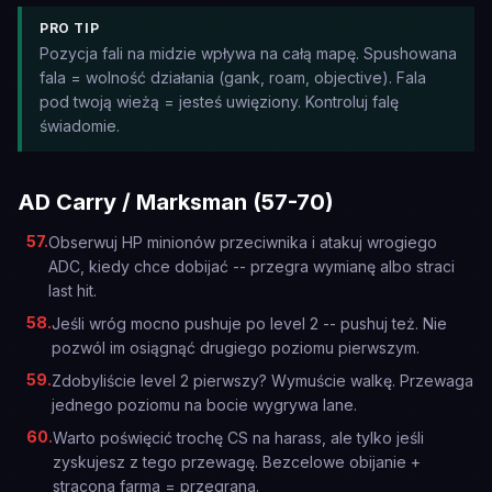
PRO TIP
Pozycja fali na midzie wpływa na całą mapę. Spushowana
fala = wolność działania (gank, roam, objective). Fala
pod twoją wieżą = jesteś uwięziony. Kontroluj falę
świadomie.
AD Carry / Marksman (57-70)
57
.
Obserwuj HP minionów przeciwnika i atakuj wrogiego
ADC, kiedy chce dobijać -- przegra wymianę albo straci
last hit.
58
.
Jeśli wróg mocno pushuje po level 2 -- pushuj też. Nie
pozwól im osiągnąć drugiego poziomu pierwszym.
59
.
Zdobyliście level 2 pierwszy? Wymuście walkę. Przewaga
jednego poziomu na bocie wygrywa lane.
60
.
Warto poświęcić trochę CS na harass, ale tylko jeśli
zyskujesz z tego przewagę. Bezcelowe obijanie +
stracona farma = przegrana.