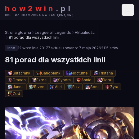
how2win
.
pl
DOBIERZ CHAMPIONA NA NASTĘPNĄ GRĘ
Strona główna
League of Legends
Aktualności
81 porad dla wszystkich linii
Inne
12 września 2017
Zaktualizowano:
7 maja 2026
2115
słów
81 porad dla wszystkich linii
Blitzcrank
Gangplank
Nocturne
Tristana
Draven
Ezreal
Syndra
Annie
Fiora
Janna
Riven
Ahri
Fizz
Sona
Zyra
Zed