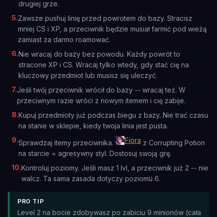
drugiej grze.
5
.
Zawsze pushuj linię przed powrotem do bazy. Stracisz
mniej CS i XP, a przeciwnik będzie musiał farmić pod wieżą
zamiast za darmo roamować.
6
.
Nie wracaj do bazy bez powodu. Każdy powrót to
stracone XP i CS. Wracaj tylko wtedy, gdy stać cię na
kluczowy przedmiot lub musisz się uleczyć.
7
.
Jeśli twój przeciwnik wrócił do bazy -- wracaj też. W
przeciwnym razie wróci z nowym itemem i cię zabije.
8
.
Kupuj przedmioty już podczas biegu z bazy. Nie trać czasu
na stanie w sklepie, kiedy twoja linia jest pusta.
9
.
Fiora
Sprawdzaj itemy przeciwnika.
z Corrupting Potion
na starcie = agresywny styl. Dostosuj swoją grę.
10
.
Kontroluj poziomy. Jeśli masz 1 lvl, a przeciwnik już 2 -- nie
walcz. Ta sama zasada dotyczy poziomu 6.
PRO TIP
Level 2 na bocie zdobywasz po zabiciu 9 minionów (cała