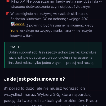
80
.
Pilnuj XP. Nie opuszczaj linii, kiedy jest na niej duża fala --
stracone doświadczenie czyni cię bezużytecznym.
81
.
W teamfighcie nie zużywaj wszystkich skilli naraz.
Zachowaj kluczowe CC na ochronę swojego ADC.
Janna
Q powinno być trzymane na moment, kiedy
Yone
wskakuje na twojego marksmana -- nie zużyte
losowo w tłum.
PRO TIP
Dobry support robi trzy rzeczy jednocześnie: kontroluje
wizję, pilnuje pozycji wrogiego junglera i harassuje na
linii. Jeśli robisz tylko jedno z tych -- pracuj nad resztą.
Jakie jest podsumowanie?
81 porad to dużo, ale nie musisz wdrażać ich
wszystkich naraz. Wybierz 3-5, które najbardziej
pasują do twojej roli i aktualnych problemów. Pracuj