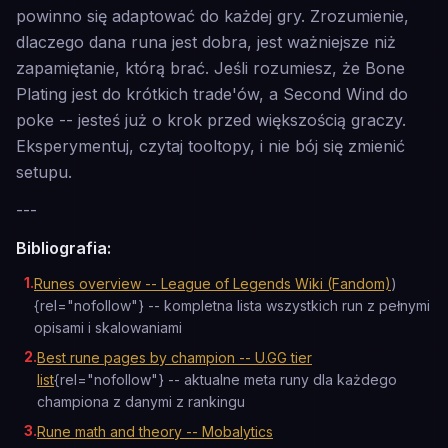
powinno się adaptować do każdej gry. Zrozumienie,
dlaczego dana runa jest dobra, jest ważniejsze niż
zapamiętanie, którą brać. Jeśli rozumiesz, że Bone
Plating jest do krótkich trade'ów, a Second Wind do
poke -- jesteś już o krok przed większością graczy.
Eksperymentuj, czytaj tooltopy, i nie bój się zmienić
setupu.
---
Bibliografia:
1
.
Runes overview -- League of Legends Wiki (Fandom)
)
{rel="nofollow"} -- kompletna lista wszystkich run z pełnymi
opisami i skalowaniami
2
.
Best rune pages by champion -- U.GG tier
list
{rel="nofollow"} -- aktualne meta runy dla każdego
championa z danymi z rankingu
3
.
Rune math and theory -- Mobalytics