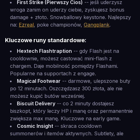
First Strike (Pierwszy Cios)
-- jeśli uderzysz
wroga zanim on uderzy ciebie, zyskujesz bonus
damage + złoto. Snowballowy keystone. Najlepszy
na:
Ezreal
, poke championów,
Gangplank
.
Kluczowe runy standardowe:
Hextech Flashtraption
-- gdy Flash jest na
cooldownie, możesz castować mini-flash z
chargem. Daje mobilność pomiędzy Flashami.
Popularne na supportach z engage.
Magical Footwear
-- darmowe, ulepszone buty
po 12 minutach. Oszczędzasz 300 złota, ale nie
możesz kupić butów wcześniej.
Biscuit Delivery
-- co 2 minuty dostajesz
biszkopt, który leczy HP i manę oraz permanentnie
zwiększa max manę. Kluczowe na early game.
Cosmic Insight
-- skraca cooldown
summonerów i itemów aktywnych. Subtlety, ale