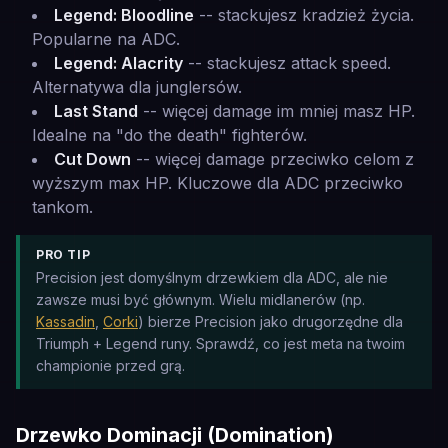
Legend: Bloodline
-- stackujesz kradzież życia.
Popularne na ADC.
Legend: Alacrity
-- stackujesz attack speed.
Alternatywa dla junglersów.
Last Stand
-- więcej damage im mniej masz HP.
Idealne na "do the death" fighterów.
Cut Down
-- więcej damage przeciwko celom z
wyższym max HP. Kluczowe dla ADC przeciwko
tankom.
PRO TIP
Precision jest domyślnym drzewkiem dla ADC, ale nie
zawsze musi być głównym. Wielu midlanerów (np.
Kassadin
,
Corki
) bierze Precision jako drugorzędne dla
Triumph + Legend runy. Sprawdź, co jest meta na twoim
championie przed grą.
Drzewko Dominacji (Domination)