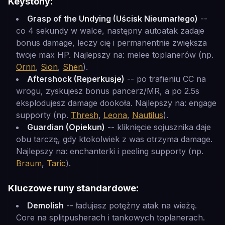
Keystony:
Grasp of the Undying (Uścisk Nieumarłego)
--
co 4 sekundy w walce, następny autoatak zadaje
bonus damage, leczy cię i permanentnie zwiększa
twoje max HP. Najlepszy na: melee toplanerów (np.
Ornn
,
Sion
,
Shen
).
Aftershock (Reperkusje)
-- po trafieniu CC na
wrogu, zyskujesz bonus pancerz/MR, a po 2.5s
eksplodujesz damage dookoła. Najlepszy na: engage
supporty (np.
Thresh
,
Leona
,
Nautilus
).
Guardian (Opiekun)
-- kliknięcie sojusznika daje
obu tarczę, gdy ktokolwiek z was otrzyma damage.
Najlepszy na: enchanterki i peeling supporty (np.
Braum
,
Taric
).
Kluczowe runy standardowe:
Demolish
-- ładujesz potężny atak na wieżę.
Core na splitpusherach i tankowych toplanerach.