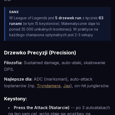
DANE
W League of Legends jest
5 drzewek run
z łącznie
63
runami
(w tym 15 keystonów). Matematycznie daje to
ponad 35 000 unikalnych kombinacji. W praktyce na
każdego championa optymalnych jest 2-3 setupy.
Drzewko Precyzji (Precision)
Filozofia:
Sustained damage, auto-ataki, skalowanie
DPS.
Najlepsze dla:
ADC (marksman), auto-attack
toplanerów (np.
Tryndamere
,
Jax
), on-hit junglersów.
Keystony:
Press the Attack (Natarcie)
-- po 3 autoatakach
na ten sam cel, wróg staje się wrażliwy na