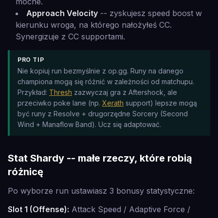
mocne.
Approach Velocity
-- zyskujesz speed boost w
kierunku wroga, na którego nałożyłeś CC.
Synergizuje z CC supportami.
PRO TIP
Nie kopiuj run bezmyślnie z op.gg. Runy na danego
championa mogą się różnić w zależności od matchupu.
Przykład:
Thresh
zazwyczaj gra z Aftershock, ale
przeciwko poke lane (np.
Xerath
support) lepsze mogą
być runy z Resolve + drugorzędne Sorcery (Second
Wind + Manaflow Band). Ucz się adaptować.
Stat Shardy -- małe rzeczy, które robią
różnicę
Po wyborze run ustawiasz 3 bonusy statystyczne:
Slot 1 (Offense):
Attack Speed / Adaptive Force /