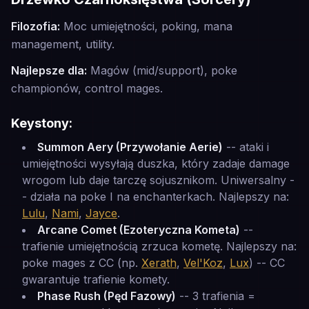
Filozofia:
Moc umiejętności, poking, mana
management, utility.
Najlepsze dla:
Magów (mid/support), poke
championów, control mages.
Keystony:
Summon Aery (Przywołanie Aerie)
-- ataki i
umiejętności wysyłają duszka, który zadaje damage
wrogom lub daje tarczę sojusznikom. Uniwersalny -
- działa na poke I na enchanterkach. Najlepszy na:
Lulu
,
Nami
,
Jayce
.
Arcane Comet (Ezoteryczna Kometa)
--
trafienie umiejętnością zrzuca kometę. Najlepszy na:
poke mages z CC (np.
Xerath
,
Vel'Koz
,
Lux
) -- CC
gwarantuje trafienie komety.
Phase Rush (Pęd Fazowy)
-- 3 trafienia =