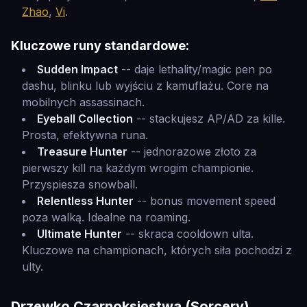
Zhao
,
Vi
.
Kluczowe runy standardowe:
Sudden Impact
-- daje lethality/magic pen po
dashu, blinku lub wyjściu z kamuflażu. Core na
mobilnych assassinach.
Eyeball Collection
-- stackujesz AP/AD za kille.
Prosta, efektywna runa.
Treasure Hunter
-- jednorazowe złoto za
pierwszy kill na każdym wrogim championie.
Przyspiesza snowball.
Relentless Hunter
-- bonus movement speed
poza walką. Idealne na roaming.
Ultimate Hunter
-- skraca cooldown ulta.
Kluczowe na championach, których siła pochodzi z
ulty.
Drzewko Czarnoksięstwa (Sorcery)