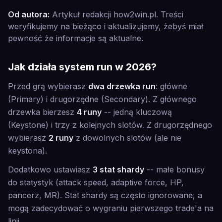
Od autora:
Artykuł redakcji how2win.pl. Treści
weryfikujemy na bieżąco i aktualizujemy, żebyś miał
pewność że informacje są aktualne.
Jak działa system run w 2026?
Przed grą wybierasz
dwa drzewka run
: główne
(Primary) i drugorzędne (Secondary). Z głównego
drzewka bierzesz
4 runy
-- jedną kluczową
(Keystone) i trzy z kolejnych slotów. Z drugorzędnego
wybierasz
2 runy
z dowolnych slotów (ale nie
keystona).
Dodatkowo ustawiasz
3 stat shardy
-- małe bonusy
do statystyk (attack speed, adaptive force, HP,
pancerz, MR). Stat shardy są często ignorowane, a
mogą zadecydować o wygraniu pierwszego trade'a na
linii.