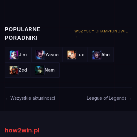
POPULARNE
WSZYSCY CHAMPIONOWIE
→
PORADNIKI
Jinx
Yasuo
Lux
Ahri
Zed
Nami
← Wszystkie aktualności
League of Legends →
how2win.pl