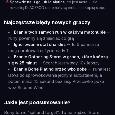
6
.
Sprawdź na u.gg lub lolalytics
, co jest meta -- ale
rozumiej DLACZEGO dane runy są meta, nie kopiuj ślepo.
Najczęstsze błędy nowych graczy
Branie tych samych run w każdym matchupie
--
runy powinny się zmieniać co grę
Ignorowanie stat shardes
-- te 6 pancerza
mogą uratować ci życie na lv 1
Branie Gathering Storm w grach, które kończą
się w 25 minut
-- Scorch jest wtedy 10x lepszy
Branie Bone Plating przeciwko poke
-- runa jest
łatwa do sprowokowania jednym autoatakiem, a
potem masz 45 sekund bez niej. Przeciwko poke
weź Second Wind.
Jakie jest podsumowanie?
Runy to nie "set and forget". To narzędzie, które