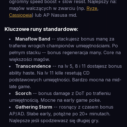
ogromny speed boost + slow resist. Najlepszy na:
magów walczących w zwarciu (np.
Ryze
,
Cassiopeia
) lub AP Nasusa mid.
Kluczowe runy standardowe:
Manaflow Band
-- stackujesz bonus manę za
trafienie wrogich championów umiejętnościami. Po
pełnym stacku -- bonus regeneracja many. Core na
większości magów.
Transcendence
-- na lv 5, 8 i 11 dostajesz bonus
ability haste. Na lv 11 kille resetują CD
podstawowych umiejętności. Bardzo mocna na mid-
late game.
Scorch
-- bonus damage z DoT po trafieniu
umiejętnością. Mocne na early game poke.
Gathering Storm
-- rosnący z czasem bonus
AP/AD. Słabe early, potężne po 20+ minutach.
Najlepsze jeśli spodziewasz się długiej gry.