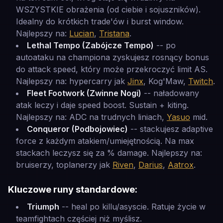
WSZYSTKIE obrażenia (od ciebie i sojuszników).
Idealny do krótkich trade'ów i burst window.
Najlepszy na:
Lucian
,
Tristana
.
Lethal Tempo (Zabójcze Tempo)
-- po
autoataku na championa zyskujesz rosnący bonus
do attack speed, który może przekroczyć limit AS.
Najlepszy na: hypercarry jak
Jinx
, Kog'Maw,
Twitch
.
Fleet Footwork (Zwinne Nogi)
-- naładowany
atak leczy i daje speed boost. Sustain + kiting.
Najlepszy na: ADC na trudnych liniach,
Yasuo
mid.
Conqueror (Podbojowiec)
-- stackujesz adaptive
force z każdym atakiem/umiejętnością. Na max
stackach leczysz się za % damage. Najlepszy na:
bruiserzy, toplanerzy jak
Riven
,
Darius
,
Aatrox
.
Kluczowe runy standardowe:
Triumph
-- heal po killu/asyscie. Ratuje życie w
teamfightach częściej niż myślisz.