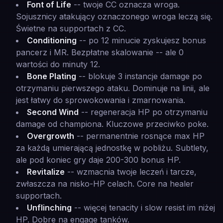
Font of Life
-- twoje CC oznacza wroga.
Sojusznicy atakujący oznaczonego wroga leczą się.
Świetne na supportach z CC.
Conditioning
-- po 12 minucie zyskujesz bonus
pancerz i MR. Bezpłatne skalowanie -- ale 0
wartości do minuty 12.
Bone Plating
-- blokuje 3 instancje damage po
otrzymaniu pierwszego ataku. Dominuje na linii, ale
jest łatwy do sprowokowania i zmarnowania.
Second Wind
-- regeneracja HP po otrzymaniu
damage od championa. Kluczowe przeciwko poke.
Overgrowth
-- permanentnie rosnące max HP
za każdą umierającą jednostkę w pobliżu. Subtlety,
ale pod koniec gry daje 200-300 bonus HP.
Revitalize
-- wzmacnia twoje leczeń i tarcze,
zwłaszcza na nisko-HP celach. Core na healer
supportach.
Unflinching
-- więcej tenacity i slow resist im niżej
HP. Dobre na engage tanków.