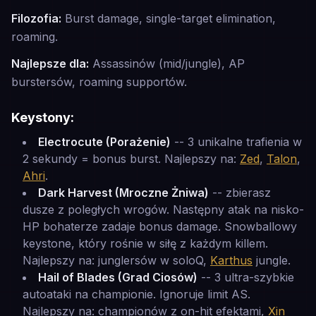
Filozofia:
Burst damage, single-target elimination,
roaming.
Najlepsze dla:
Assassinów (mid/jungle), AP
burstersów, roaming supportów.
Keystony:
Electrocute (Porażenie)
-- 3 unikalne trafienia w
2 sekundy = bonus burst. Najlepszy na:
Zed
,
Talon
,
Ahri
.
Dark Harvest (Mroczne Żniwa)
-- zbierasz
dusze z poległych wrogów. Następny atak na nisko-
HP bohaterze zadaje bonus damage. Snowballowy
keystone, który rośnie w siłę z każdym killem.
Najlepszy na: junglersów w soloQ,
Karthus
jungle.
Hail of Blades (Grad Ciosów)
-- 3 ultra-szybkie
autoataki na championie. Ignoruje limit AS.
Najlepszy na: championów z on-hit efektami,
Xin