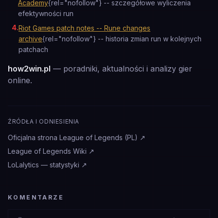
Academy
{rel="nofollow"} -- szczegółowe wyliczenia
efektywności run
4
.
Riot Games patch notes -- Rune changes
archive
{rel="nofollow"} -- historia zmian run w kolejnych
patchach
how2win.pl
— poradniki, aktualności i analizy gier
online.
ŹRÓDŁA I ODNIESIENIA
Oficjalna strona League of Legends (PL)
↗
League of Legends Wiki
↗
LoLalytics — statystyki
↗
KOMENTARZE