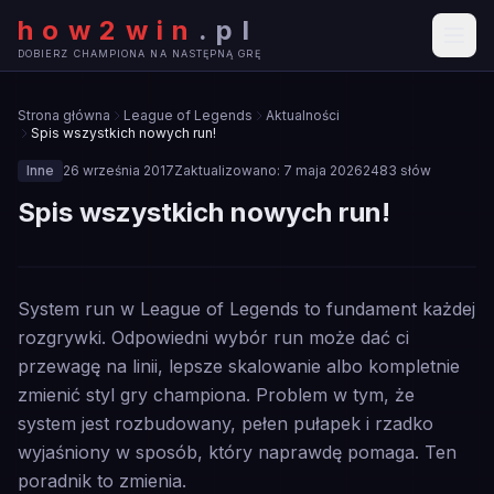
how2win
.
pl
DOBIERZ CHAMPIONA NA NASTĘPNĄ GRĘ
Strona główna
League of Legends
Aktualności
Spis wszystkich nowych run!
Inne
26 września 2017
Zaktualizowano:
7 maja 2026
2483
słów
Spis wszystkich nowych run!
🎮
System run w League of Legends to fundament każdej
INNE
rozgrywki. Odpowiedni wybór run może dać ci
przewagę na linii, lepsze skalowanie albo kompletnie
zmienić styl gry championa. Problem w tym, że
system jest rozbudowany, pełen pułapek i rzadko
wyjaśniony w sposób, który naprawdę pomaga. Ten
poradnik to zmienia.