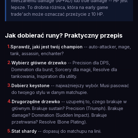
mieszanemu damage (AP+AD) lub true damage -- HP jest
lepsze. To drobna różnica, która na early game
trade'ach może oznaczać przeżycie z 10 HP.
Jak dobierać runy? Praktyczny przepis
1
.
Sprawdź, jaki jest twój champion
-- auto-attacker, mage,
tank, assassin, enchanter?
2
.
Wybierz główne drzewko
-- Precision dla DPS,
Domination dla burst, Sorcery dla magii, Resolve dla
tankowania, Inspiration dla utility.
3
.
Dobierz keystone
-- najważniejszy wybór. Musi pasować
do twojego stylu w danym matchupie.
4
.
Drugorzędne drzewko
-- uzupełnij to, czego brakuje w
głównym. Brakuje sustain? Precision (Triumph). Brakuje
damage? Domination (Sudden Impact). Brakuje
przetrwania? Resolve (Bone Plating).
5
.
Stat shardy
-- dopasuj do matchupu na linii.