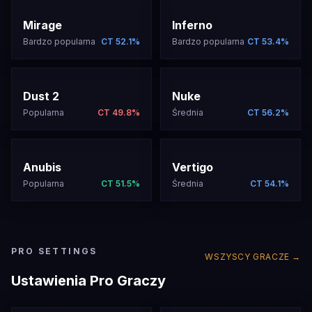
MIRAGE
INFERNO
Mirage
Inferno
Defuse
Defuse
Bardzo popularna
CT
52.1
%
Bardzo popularna
CT
53.4
%
DUST 2
NUKE
Dust 2
Nuke
Defuse
Defuse
Popularna
CT
49.8
%
Średnia
CT
56.2
%
ANUBIS
VERTIGO
Anubis
Vertigo
Defuse
Defuse
Popularna
CT
51.5
%
Średnia
CT
54.1
%
PRO SETTINGS
WSZYSCY GRACZE →
Ustawienia Pro Graczy