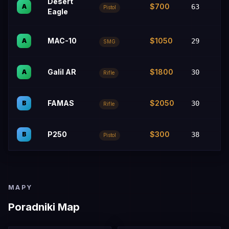
Desert
$700
A
63
Pistol
Eagle
MAC-10
$1050
A
29
SMG
Galil AR
$1800
A
30
Bu
Rifle
FAMAS
$2050
B
30
Rifle
P250
$300
B
38
Pistol
MAPY
Poradniki Map