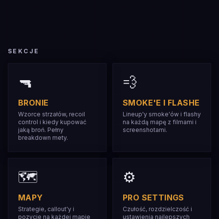
SEKCJE
🔫
💨
BRONIE
SMOKE'E I FLASHE
Wzorce strzałów, recoil
Lineup'y smoke'ów i flashy
control i kiedy kupować
na każdą mapę z filmami i
jaką broń. Pełny
screenshotami.
breakdown mety.
🗺️
⚙️
MAPY
PRO SETTINGS
Strategie, callout'y i
Czułość, rozdzielczość i
pozycje na każdej mapie
ustawienia najlepszych