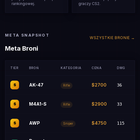
rankingowej.
graczy CS2.
META SNAPSHOT
WSZYSTKIE BRONIE →
Meta Broni
TIER
BROŃ
KATEGORIA
CENA
DMG
N
AK-47
$2700
S
36
Rifle
M4A1-S
$2900
S
33
Pr
Rifle
AWP
$4750
S
115
Sniper