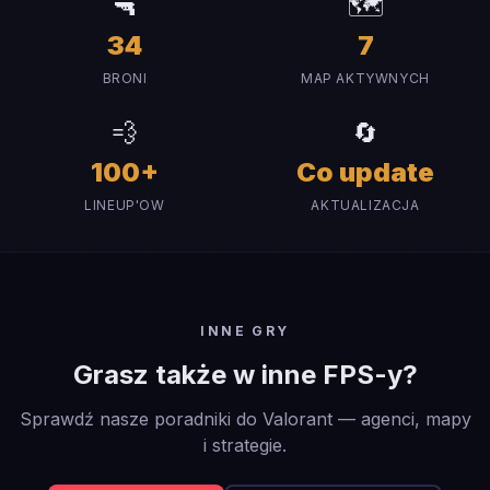
🔫
🗺️
34
7
BRONI
MAP AKTYWNYCH
💨
🔄
100+
Co update
LINEUP'OW
AKTUALIZACJA
INNE GRY
Grasz także w inne FPS-y?
Sprawdź nasze poradniki do Valorant — agenci, mapy
i strategie.