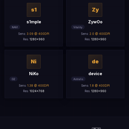
s1
Zy
s1mple
ZywOo
NAVI
Vitality
Sens:
3.09 @ 400DPI
Sens:
2.0 @ 400DPI
Res:
1280x960
Res:
1280x960
Ni
de
NiKo
device
G2
Astralis
Sens:
1.38 @ 400DPI
Sens:
1.8 @ 400DPI
Res:
1024x768
Res:
1280x960