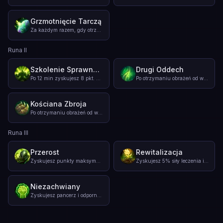
Grzmotnięcie Tarczą
Za każdym razem, gdy otrzymasz tarczę, twój następny atak po
...
Runa II
Szkolenie Sprawnościowe
Drugi Oddech
Po 12 min zyskujesz 8 pkt. pancerza i 8 pkt. odporności na m
...
Po otrzymaniu obrażeń od wrogiego bohatera zregeneruj z czas
Kościana Zbroja
Po otrzymaniu obrażeń od wrogiego bohatera następująca liczb
...
Runa III
Przerost
Rewitalizacja
Zyskujesz punkty maksymalnego zdrowia na stałe, gdy stwory l
...
Zyskujesz 5% siły leczenia i tarcz. Leczenie i tarcze, któr
Niezachwiany
Zyskujesz pancerz i odporność na magię, gdy jesteś pod wpływ
...