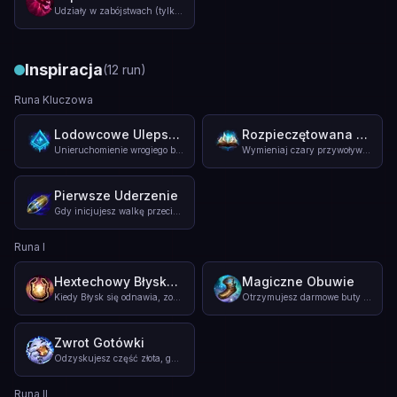
Udziały w zabójstwach (tylko raz na każdego bohatera) na sta
...
Inspiracja
(
12
run
)
Runa Kluczowa
Lodowcowe Ulepszenie
Rozpieczętowana Księga Czarów
Unieruchomienie wrogiego bohatera powoduje wysłanie następuj
...
Wymieniaj czary przywoływacza poza walką. Wybieranie wyjątko
Pierwsze Uderzenie
Gdy inicjujesz walkę przeciwko bohaterom, zadajesz 7% dodatk
...
Runa I
Hextechowy Błyskalazek
Magiczne Obuwie
Kiedy Błysk się odnawia, zostaje zastąpiony Hexabłyskiem. H
...
Otrzymujesz darmowe buty po 12 min., ale nie możesz ich kupi
Zwrot Gotówki
Odzyskujesz część złota, gdy kupujesz legendarne przedmioty.
...
Runa II