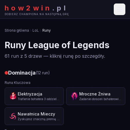
how2win
.
pl
DOBIERZ CHAMPIONA NA NASTĘPNĄ GRĘ
Strona główna
LoL
Runy
Runy League of Legends
61
run z 5 drzew — kliknij runę po szczegóły.
Dominacja
(
12
run
)
Runa Kluczowa
Elektryzacja
Mroczne Żniwa
Trafienie bohatera 3 oddzielnymi atakami lub umiejętnościami
...
Zadanie obrażeń bohaterowi z niskim poziomem zdrowia sprawi,
Nawałnica Mieczy
Zyskujesz znaczną premię do prędkości ataku na następującą l
...