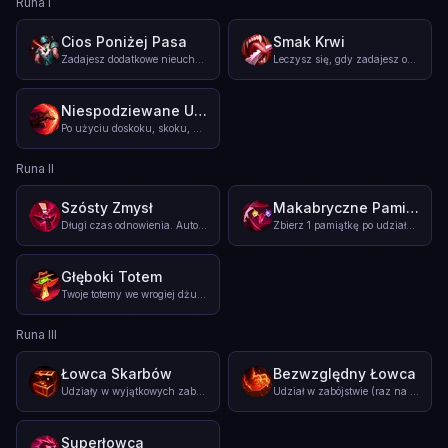
Runa I
Cios Poniżej Pasa
Smak Krwi
Zadajesz dodatkowe nieuchronne obrażenia wrogim bohaterom, k
...
Leczysz się, gdy zadajesz obrażenia wrogim bohaterom.
Niespodziewane Uderzenie
Po użyciu doskoku, skoku, mignięcia, teleportacji lub zakońc
...
Runa II
Szósty Zmysł
Makabryczne Pamiątki
Długi czas odnowienia. Automatycznie wykrywasz pobliski niew
...
Zbierz 1 pamiątkę po udziałach w zabójstwie bohatera (maks.
Głęboki Totem
Twoje totemy we wrogiej dżungli są głębokie i zyskują zdrowi
...
Runa III
Łowca Skarbów
Bezwzględny Łowca
Udziały w wyjątkowych zabójstwach po raz pierwszy zapewniają
...
Udział w zabójstwie (raz na każdego bohatera) daje stałą, dz
Superłowca