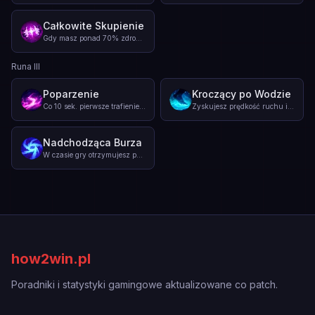
Całkowite Skupienie
Gdy masz ponad 70% zdrowia, zyskujesz dodatkowe obrażenia ad
...
Runa III
Poparzenie
Kroczący po Wodzie
Co 10 sek. pierwsze trafienie umiejętnością zadającą obrażen
...
Zyskujesz prędkość ruchu i moc umiejętności lub obrażenia od
Nadchodząca Burza
W czasie gry otrzymujesz punkty obrażeń od ataku lub mocy um
...
how2win.pl
Poradniki i statystyki gamingowe aktualizowane co patch.