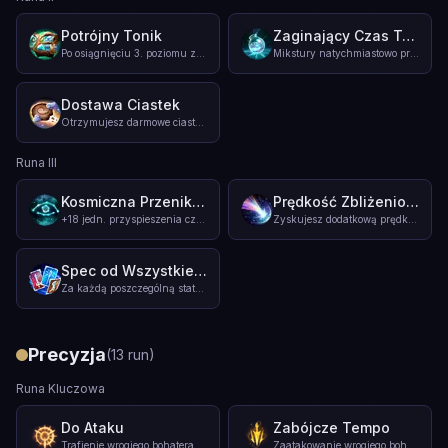
Potrójny Tonik
Zaginający Czas Tonik
Po osiągnięciu 3. poziomu zdobywasz Eliksir Chciwości. Po os
...
Mikstury natychmiastowo przyznają część swojego efektu przyw
Dostawa Ciastek
Otrzymujesz darmowe ciastko co 2 min, aż do 6. minuty. Zjedz
...
Runa III
Kosmiczna Przenikliwość
Prędkość Zbliżeniowa
+18 jedn. przyspieszenia czarów przywoływacza +10 jedn. przy
...
Zyskujesz dodatkową prędkość ruchu, kierując się w stronę po
Spec od Wszystkiego
Za każdą poszczególną statystykę wzmacnianą przez przedmioty
...
Precyzja
(
13
run
)
Runa Kluczowa
Do Ataku
Zabójcze Tempo
Trafienie wrogiego bohatera 3 razy z rzędu zadaje dodatkowe
...
Zaatakowanie wrogiego bohatera zapewnia ci prędkość ataku. E