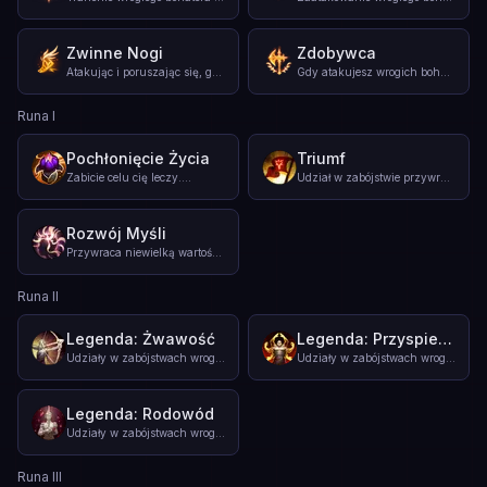
Zwinne Nogi
Zdobywca
Atakując i poruszając się, gromadzisz ładunki energii. Po ze
...
Gdy atakujesz wrogich bohaterów, zyskujesz ładunki siły adap
Runa I
Pochłonięcie Życia
Triumf
Zabicie celu cię leczy.
...
Udział w zabójstwie przywraca 5% brakującego zdrowia i daje
Rozwój Myśli
Przywraca niewielką wartość many lub energii przy zadaniu ob
...
Runa II
Legenda: Żwawość
Legenda: Przyspieszenie
Udziały w zabójstwach wrogów dają na stałe prędkość ataku.
...
Udziały w zabójstwach wrogów na stałe przyznają przyspieszen
Legenda: Rodowód
Udziały w zabójstwach wrogów na stałe zapewniają kradzież ży
...
Runa III