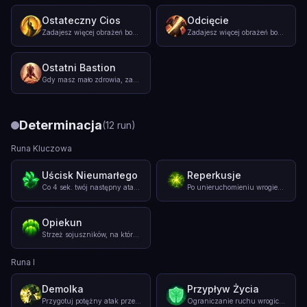
Ostateczny Cios
Odcięcie
Zadajesz więcej obrażeń bohaterom z niskim poziomem zdrowia.
...
Zadajesz więcej obrażeń bohaterom z wysokim poziomem zdrowia
Ostatni Bastion
Gdy masz mało zdrowia, zadajesz bohaterom więcej obrażeń.
...
Determinacja
(
12
run
)
Runa Kluczowa
Uścisk Nieumarłego
Reperkusje
Co 4 sek. twój następny atak zadaje wrogim bohaterom dodatko
...
Po unieruchomieniu wrogiego bohatera zwiększa się twoja obro
Opiekun
Strzeż sojuszników, na których rzucasz zaklęcia, i tych, któ
...
Runa I
Demolka
Przypływ Życia
Przygotuj potężny atak przeciwko wieży, gdy znajdujesz się b
...
Ograniczanie ruchu wrogich bohaterów leczy pobliskich sojusz