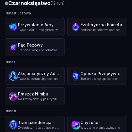
Czarnoksięstwo
(
12
run
)
Runa Kluczowa
Przywołanie Aery
Ezoteryczna Kometa
Twoje ataki i umiejętności wysyłają Aery do celu. Aery osłan
...
Zadanie bohaterowi obrażeń za pomocą umiejętności powoduje z
Pęd Fazowy
Trafienie wrogiego bohatera za pomocą 3 oddzielnych ataków l
...
Runa I
Aksjomatyczny Adept Arkanów
Opaska Przepływu Many
Twoja superumiejętność ma zwiększone obrażenia, leczenie i t
...
Trafienie wrogiego bohatera umiejętnością na stałe zwiększa
Płaszcz Nimbu
Na krótką chwilę po użyciu czaru przywoływacza twoja prędkoś
...
Runa II
Transcendencja
Chyżość
Zyskujesz następujące premie w miarę zdobywania poziomów: Po
...
Wszystkie premie związane z prędkością ruchu są na tobie o 7