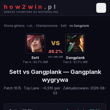
how2win
.
pl
DOBIERZ CHAMPIONA NA NASTĘPNĄ GRĘ
Strona główna
LoL
Championowie
Sett
vs Gangplank
VS
46.2
%
win rate Sett
Sett
Gangplank
Tier
A
·
50.7
% WR
Tier
S
·
51.7
% WR
Sett
vs
Gangplank
—
Gangplank
wygrywa
Patch
16.15
·
Top Lane
· ~
6,919
gier
·
Zaktualizowano
:
2026-08-
03