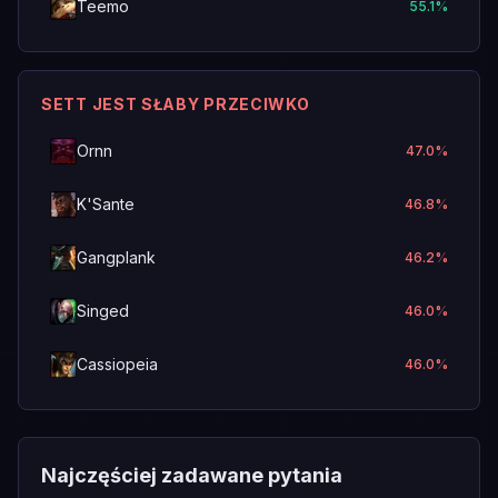
Teemo
55.1
%
SETT JEST SŁABY PRZECIWKO
Ornn
47.0
%
K'Sante
46.8
%
Gangplank
46.2
%
Singed
46.0
%
Cassiopeia
46.0
%
Najczęściej zadawane pytania