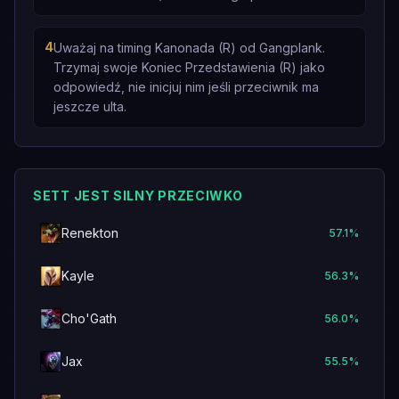
4
Uważaj na timing Kanonada (R) od Gangplank.
Trzymaj swoje Koniec Przedstawienia (R) jako
odpowiedź, nie inicjuj nim jeśli przeciwnik ma
jeszcze ulta.
SETT JEST SILNY PRZECIWKO
Renekton
57.1
%
Kayle
56.3
%
Cho'Gath
56.0
%
Jax
55.5
%