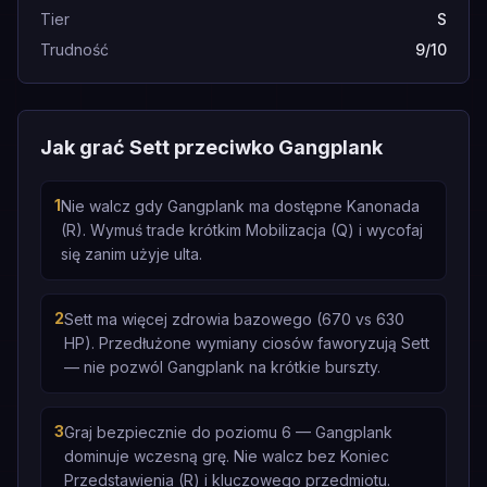
Tier
S
Trudność
9/10
Jak grać Sett przeciwko Gangplank
1
Nie walcz gdy Gangplank ma dostępne Kanonada
(R). Wymuś trade krótkim Mobilizacja (Q) i wycofaj
się zanim użyje ulta.
2
Sett ma więcej zdrowia bazowego (670 vs 630
HP). Przedłużone wymiany ciosów faworyzują Sett
— nie pozwól Gangplank na krótkie burszty.
3
Graj bezpiecznie do poziomu 6 — Gangplank
dominuje wczesną grę. Nie walcz bez Koniec
Przedstawienia (R) i kluczowego przedmiotu.