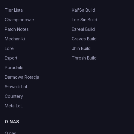
Tier Lista
Kai'Sa Build
Championowie
Lee Sin Build
Patch Notes
Ezreal Build
Mechaniki
Graves Build
Lore
Jhin Build
Esport
Thresh Build
Poradniki
Darmowa Rotacja
Słownik LoL
Countery
Meta LoL
O NAS
O nas