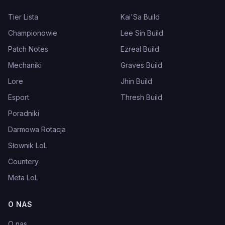
Tier Lista
Kai'Sa Build
Championowie
Lee Sin Build
Patch Notes
Ezreal Build
Mechaniki
Graves Build
Lore
Jhin Build
Esport
Thresh Build
Poradniki
Darmowa Rotacja
Słownik LoL
Countery
Meta LoL
O NAS
O nas