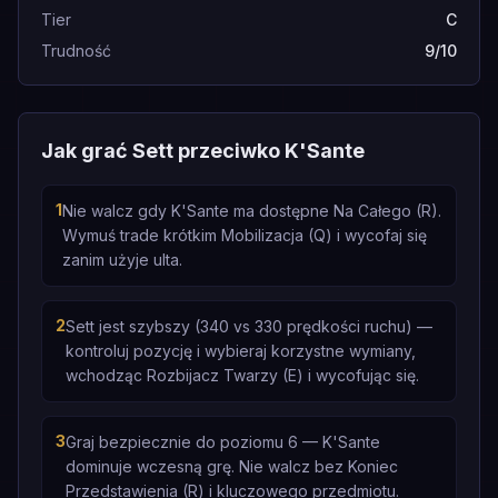
Tier
C
Trudność
9/10
Jak grać Sett przeciwko K'Sante
1
Nie walcz gdy K'Sante ma dostępne Na Całego (R).
Wymuś trade krótkim Mobilizacja (Q) i wycofaj się
zanim użyje ulta.
2
Sett jest szybszy (340 vs 330 prędkości ruchu) —
kontroluj pozycję i wybieraj korzystne wymiany,
wchodząc Rozbijacz Twarzy (E) i wycofując się.
3
Graj bezpiecznie do poziomu 6 — K'Sante
dominuje wczesną grę. Nie walcz bez Koniec
Przedstawienia (R) i kluczowego przedmiotu.