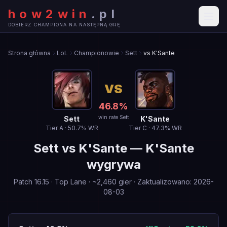
how2win
.
pl
DOBIERZ CHAMPIONA NA NASTĘPNĄ GRĘ
Strona główna
LoL
Championowie
Sett
vs K'Sante
VS
46.8
%
win rate Sett
Sett
K'Sante
Tier
A
·
50.7
% WR
Tier
C
·
47.3
% WR
Sett
vs
K'Sante
—
K'Sante
wygrywa
Patch
16.15
·
Top Lane
· ~
2,460
gier
·
Zaktualizowano
:
2026-
08-03