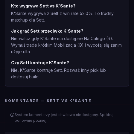
Kto wygrywa Sett vs K'Sante?
K'Sante wygrywa z Sett z win rate 52.0%. To trudny
matchup dla Sett.
Jak grać Sett przeciwko K'Sante?
Nie walcz gdy K'Sante ma dostępne Na Całego (R).
Wymuś trade krótkim Mobilizacja (Q) i wycofaj się zanim
użyje ulta.
Czy Sett kontruje K'Sante?
Nie, K'Sante kontruje Sett. Rozważ inny pick lub
dostosuj build.
KOMENTARZE — SETT VS K'SANTE
System komentarzy jest chwilowo niedostępny. Spróbuj
ponownie później.