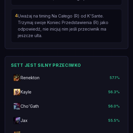
4
Uważaj na timing Na Całego (R) od K'Sante.
Trzymaj swoje Koniec Przedstawienia (R) jako
odpowiedź, nie inicjuj nim jeśli przeciwnik ma
jeszcze ulta.
SETT JEST SILNY PRZECIWKO
Renekton
57.1
%
Kayle
56.3
%
Cho'Gath
56.0
%
Jax
55.5
%