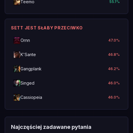
Teemo
55.1
%
SETT JEST SŁABY PRZECIWKO
Ornn
47.0
%
K'Sante
46.8
%
Gangplank
46.2
%
Singed
46.0
%
Cassiopeia
46.0
%
Najczęściej zadawane pytania