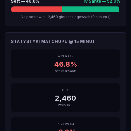
Sett
—
46.8
%
K'Sante
—
52.0
%
Na podstawie ~2,460 gier rankingowych (Platinum+)
STATYSTYKI MATCHUPU @ 15 MINUT
WIN RATE
46.8
%
Sett
vs
K'Sante
GRY
2,460
Patch
16.15
PRZEWAGA