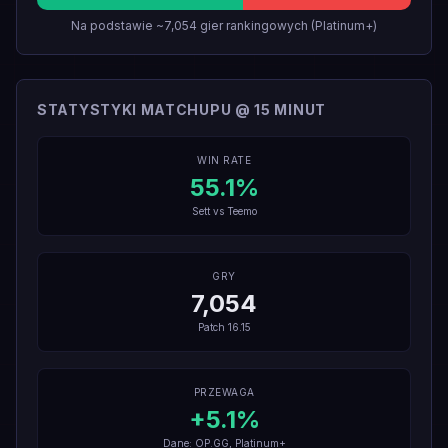
Na podstawie ~7,054 gier rankingowych (Platinum+)
STATYSTYKI MATCHUPU @ 15 MINUT
WIN RATE
55.1
%
Sett
vs
Teemo
GRY
7,054
Patch
16.15
PRZEWAGA
+
5.1
%
Dane: OP.GG, Platinum+