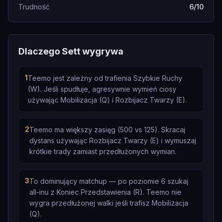
Trudność
6/10
Dlaczego Sett wygrywa
1
Teemo jest zależny od trafienia Szybkie Ruchy
(W). Jeśli spudłuje, agresywnie wymień ciosy
używając Mobilizacja (Q) i Rozbijacz Twarzy (E).
2
Teemo ma większy zasięg (500 vs 125). Skracaj
dystans używając Rozbijacz Twarzy (E) i wymuszaj
krótkie trady zamiast przedłużonych wymian.
3
To dominujący matchup — po poziomie 6 szukaj
all-inu z Koniec Przedstawienia (R). Teemo nie
wygra przedłużonej walki jeśli trafisz Mobilizacja
(Q).