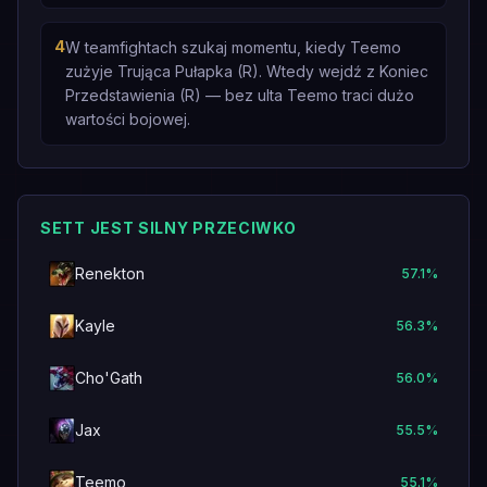
4
W teamfightach szukaj momentu, kiedy Teemo
zużyje Trująca Pułapka (R). Wtedy wejdź z Koniec
Przedstawienia (R) — bez ulta Teemo traci dużo
wartości bojowej.
SETT JEST SILNY PRZECIWKO
Renekton
57.1
%
Kayle
56.3
%
Cho'Gath
56.0
%
Jax
55.5
%
Teemo
55.1
%