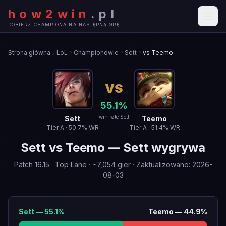
how2win
.
pl
DOBIERZ CHAMPIONA NA NASTĘPNĄ GRĘ
Strona główna
LoL
Championowie
Sett
vs Teemo
VS
55.1
%
win rate Sett
Sett
Teemo
Tier
A
·
50.7
% WR
Tier
A
·
51.4
% WR
Sett
vs
Teemo
—
Sett wygrywa
Patch
16.15
·
Top Lane
· ~
7,054
gier
·
Zaktualizowano
:
2026-
08-03
Sett
—
55.1
%
Teemo
—
44.9
%