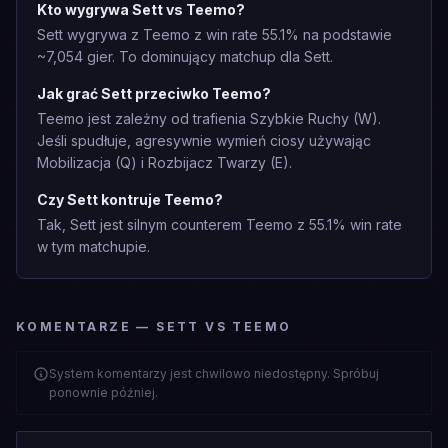
Kto wygrywa Sett vs Teemo?
Sett wygrywa z Teemo z win rate 55.1% na podstawie
~7,054 gier. To dominujący matchup dla Sett.
Jak grać Sett przeciwko Teemo?
Teemo jest zależny od trafienia Szybkie Ruchy (W).
Jeśli spudłuje, agresywnie wymień ciosy używając
Mobilizacja (Q) i Rozbijacz Twarzy (E).
Czy Sett kontruje Teemo?
Tak, Sett jest silnym counterem Teemo z 55.1% win rate
w tym matchupie.
KOMENTARZE — SETT VS TEEMO
System komentarzy jest chwilowo niedostępny. Spróbuj
ponownie później.