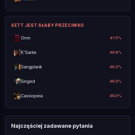
SETT JEST SŁABY PRZECIWKO
Ornn
47.0
%
K'Sante
46.8
%
Gangplank
46.2
%
Singed
46.0
%
Cassiopeia
46.0
%
Najczęściej zadawane pytania