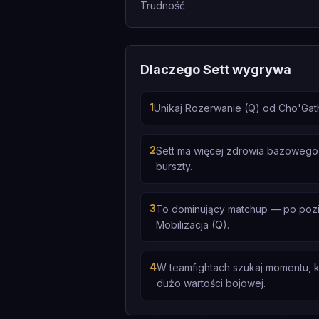
Trudność
Dlaczego Sett wygrywa
1
Unikaj Rozerwanie (Q) od Cho'Gat
2
Sett ma więcej zdrowia bazowego 
burszty.
3
To dominujący matchup — po poziomi
Mobilizacja (Q).
4
W teamfightach szukaj momentu, k
dużo wartości bojowej.