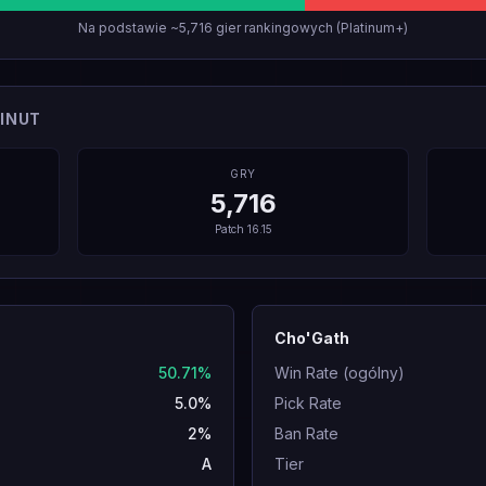
Na podstawie ~5,716 gier rankingowych (Platinum+)
INUT
GRY
5,716
Patch
16.15
Cho'Gath
50.71%
Win Rate (ogólny)
5.0%
Pick Rate
2%
Ban Rate
A
Tier