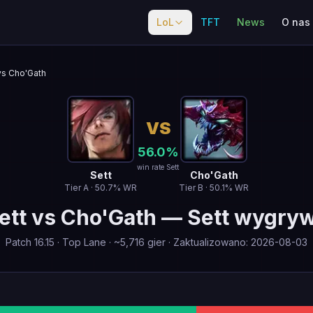
LoL
TFT
News
O nas
vs Cho'Gath
VS
56.0
%
win rate Sett
Sett
Cho'Gath
Tier
A
·
50.7
% WR
Tier
B
·
50.1
% WR
ett
vs
Cho'Gath
—
Sett wygry
Patch
16.15
·
Top Lane
· ~
5,716
gier
·
Zaktualizowano
:
2026-08-03