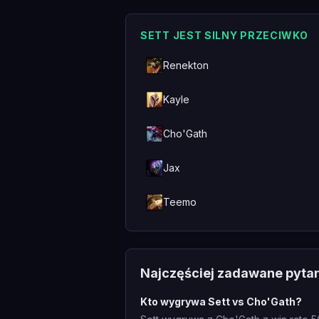
SETT JEST SILNY PRZECIWKO
Renekton
Kayle
Cho'Gath
Jax
Teemo
Najczęściej zadawane pyta
Kto wygrywa Sett vs Cho'Gath?