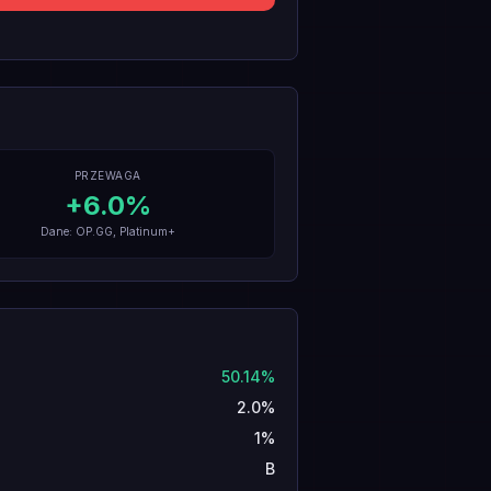
PRZEWAGA
+
6.0
%
Dane: OP.GG, Platinum+
50.14%
2.0%
1%
B