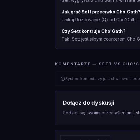
Sett wygrywa z Cho'Gath z win rate 5
Jak grać Sett przeciwko Cho'Gath
Unikaj Rozerwanie (Q) od Cho'Gath —
Czy Sett kontruje Cho'Gath?
Tak, Sett jest silnym counterem Cho'
KOMENTARZE — SETT VS CHO'
System komentarzy jest chwilowo niedo
Dołącz do dyskusji
Podziel się swoimi przemyśleniami, st