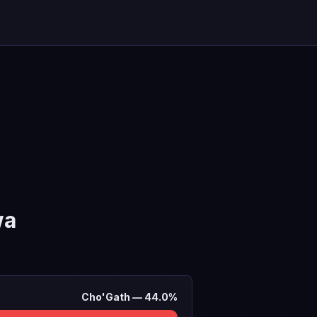
wa
Cho'Gath
—
44.0
%