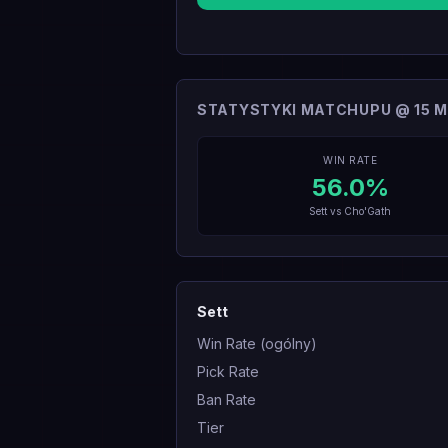
STATYSTYKI MATCHUPU @ 15 M
WIN RATE
56.0
%
Sett
vs
Cho'Gath
Sett
Win Rate (ogólny)
Pick Rate
Ban Rate
Tier