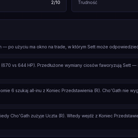
2/10
Trudność
h — po użyciu ma okno na trade, w którym Sett może odpowiedzieć 
(670 vs 644 HP). Przedłużone wymiany ciosów faworyzują Sett — 
e 6 szukaj all-inu z Koniec Przedstawienia (R). Cho'Gath nie wygra
iedy Cho'Gath zużyje Uczta (R). Wtedy wejdź z Koniec Przedstawien