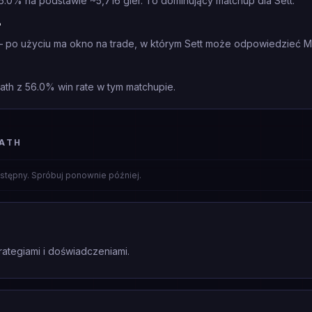
6.0% na podstawie ~5,716 gier. To dominujący matchup dla Sett.
?
 po użyciu ma okno na trade, w którym Sett może odpowiedzieć Mob
Gath z 56.0% win rate w tym matchupie.
GATH
stępny. Spróbuj ponownie później.
rategiami i doświadczeniami.