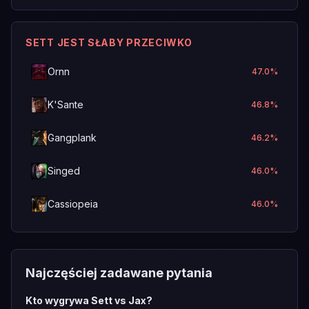
SETT JEST SŁABY PRZECIWKO
Ornn
47.0
%
K'Sante
46.8
%
Gangplank
46.2
%
Singed
46.0
%
Cassiopeia
46.0
%
Najczęściej zadawane pytania
Kto wygrywa Sett vs Jax?