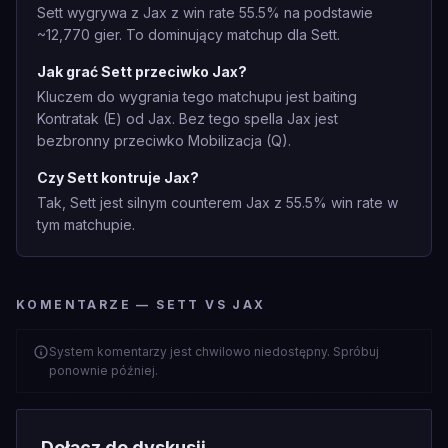
Sett wygrywa z Jax z win rate 55.5% na podstawie
~12,770 gier. To dominujący matchup dla Sett.
Jak grać Sett przeciwko Jax?
Kluczem do wygrania tego matchupu jest baiting
Kontratak (E) od Jax. Bez tego spella Jax jest
bezbronny przeciwko Mobilizacja (Q).
Czy Sett kontruje Jax?
Tak, Sett jest silnym counterem Jax z 55.5% win rate w
tym matchupie.
KOMENTARZE — SETT VS JAX
System komentarzy jest chwilowo niedostępny. Spróbuj
ponownie później.
Dołącz do dyskusji