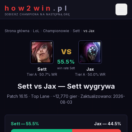
how2win
.
pl
DOBIERZ CHAMPIONA NA NASTĘPNĄ GRĘ
Strona główna
LoL
Championowie
Sett
vs Jax
VS
55.5
%
win rate Sett
Sett
Jax
Tier
A
·
50.7
% WR
Tier
A
·
50.0
% WR
Sett
vs
Jax
—
Sett wygrywa
Patch
16.15
·
Top Lane
· ~
12,770
gier
·
Zaktualizowano
:
2026-
08-03
Sett
—
55.5
%
Jax
—
44.5
%