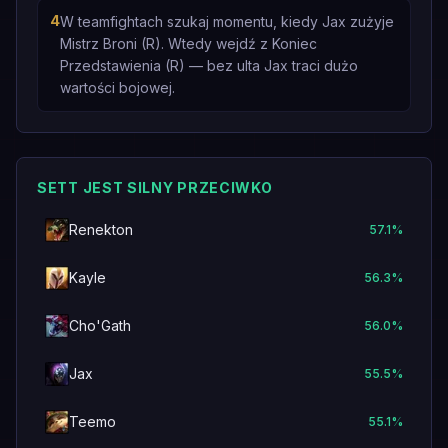
4
W teamfightach szukaj momentu, kiedy Jax zużyje
Mistrz Broni (R). Wtedy wejdź z Koniec
Przedstawienia (R) — bez ulta Jax traci dużo
wartości bojowej.
SETT JEST SILNY PRZECIWKO
Renekton
57.1
%
Kayle
56.3
%
Cho'Gath
56.0
%
Jax
55.5
%
Teemo
55.1
%