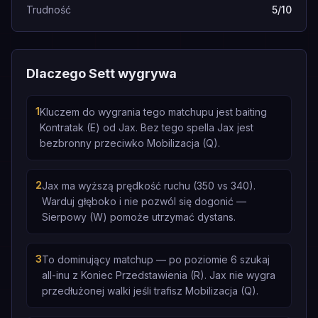
Trudność
5/10
Dlaczego Sett wygrywa
1
Kluczem do wygrania tego matchupu jest baiting
Kontratak (E) od Jax. Bez tego spella Jax jest
bezbronny przeciwko Mobilizacja (Q).
2
Jax ma wyższą prędkość ruchu (350 vs 340).
Warduj głęboko i nie pozwól się dogonić —
Sierpowy (W) pomoże utrzymać dystans.
3
To dominujący matchup — po poziomie 6 szukaj
all-inu z Koniec Przedstawienia (R). Jax nie wygra
przedłużonej walki jeśli trafisz Mobilizacja (Q).