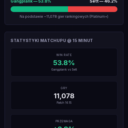
Gangplank
—
53.8
%
Sett
—
46.2
%
Na podstawie ~11,078 gier rankingowych (Platinum+)
STATYSTYKI MATCHUPU @ 15 MINUT
WIN RATE
53.8
%
Gangplank
vs
Sett
GRY
11,078
Patch
16.15
PRZEWAGA