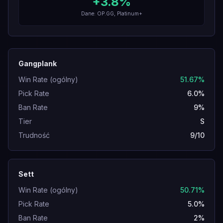
+
3.8
%
Dane: OP.GG, Platinum+
Gangplank
Win Rate (ogólny)
51.67%
Pick Rate
6.0%
Ban Rate
9%
Tier
S
Trudność
9/10
Sett
Win Rate (ogólny)
50.71%
Pick Rate
5.0%
Ban Rate
2%