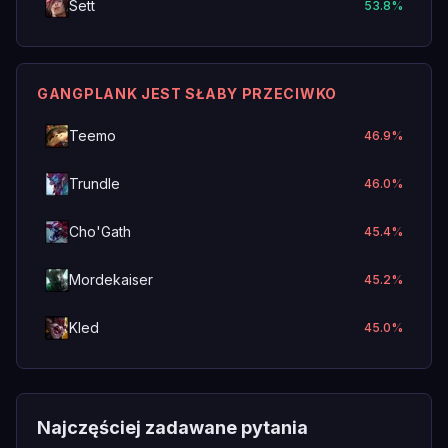
Sett
53.8
%
GANGPLANK JEST SŁABY PRZECIWKO
Teemo
46.9
%
Trundle
46.0
%
Cho'Gath
45.4
%
Mordekaiser
45.2
%
Kled
45.0
%
Najczęściej zadawane pytania