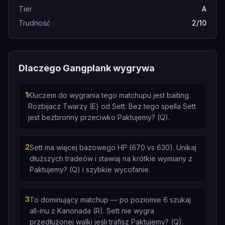
Tier
A
Trudność
2/10
Dlaczego Gangplank wygrywa
1
Kluczem do wygrania tego matchupu jest baiting
Rozbijacz Twarzy (E) od Sett. Bez tego spella Sett
jest bezbronny przeciwko Paktujemy? (Q).
2
Sett ma więcej bazowego HP (670 vs 630). Unikaj
dłuższych tradeów i stawiaj na krótkie wymiany z
Paktujemy? (Q) i szybkie wycofanie.
3
To dominujący matchup — po poziomie 6 szukaj
all-inu z Kanonada (R). Sett nie wygra
przedłużonej walki jeśli trafisz Paktujemy? (Q).