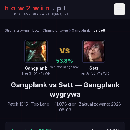
how2win
.
pl
DOBIERZ CHAMPIONA NA NASTĘPNĄ GRĘ
Strona główna
LoL
Championowie
Gangplank
vs Sett
VS
53.8
%
win rate Gangplank
Gangplank
Sett
Tier
S
·
51.7
% WR
Tier
A
·
50.7
% WR
Gangplank
vs
Sett
—
Gangplank
wygrywa
Patch
16.15
·
Top Lane
· ~
11,078
gier
·
Zaktualizowano
:
2026-
08-03