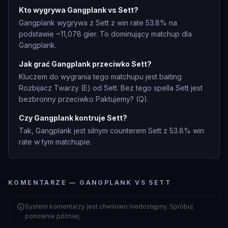
Kto wygrywa Gangplank vs Sett?
Gangplank wygrywa z Sett z win rate 53.8% na
podstawie ~11,078 gier. To dominujący matchup dla
Gangplank.
Jak grać Gangplank przeciwko Sett?
Kluczem do wygrania tego matchupu jest baiting
Rozbijacz Twarzy (E) od Sett. Bez tego spella Sett jest
bezbronny przeciwko Paktujemy? (Q).
Czy Gangplank kontruje Sett?
Tak, Gangplank jest silnym counterem Sett z 53.8% win
rate w tym matchupie.
KOMENTARZE — GANGPLANK VS SETT
System komentarzy jest chwilowo niedostępny. Spróbuj
ponownie później.