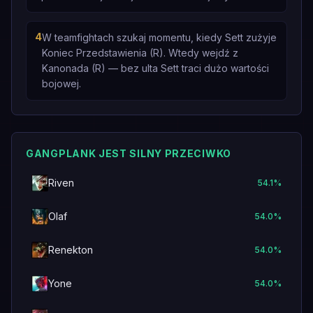
4
W teamfightach szukaj momentu, kiedy Sett zużyje
Koniec Przedstawienia (R). Wtedy wejdź z
Kanonada (R) — bez ulta Sett traci dużo wartości
bojowej.
GANGPLANK JEST SILNY PRZECIWKO
Riven
54.1
%
Olaf
54.0
%
Renekton
54.0
%
Yone
54.0
%