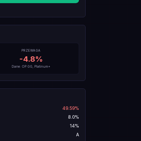
PRZEWAGA
-4.8
%
Dane: OP.GG, Platinum+
49.59%
8.0%
14%
A