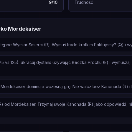
9/10
Trudność
wko Mordekaiser
ępne Wymiar Śmierci (R). Wymuś trade krótkim Paktujemy? (Q) i wyco
5 vs 125). Skracaj dystans używając Beczka Prochu (E) i wymuszaj k
 Mordekaiser dominuje wczesną grę. Nie walcz bez Kanonada (R) i
R) od Mordekaiser. Trzymaj swoje Kanonada (R) jako odpowiedź, nie 