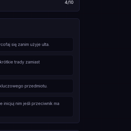
4/10
faj się zanim użyje ulta.
rótkie trady zamiast
 kluczowego przedmiotu.
inicjuj nim jeśli przeciwnik ma