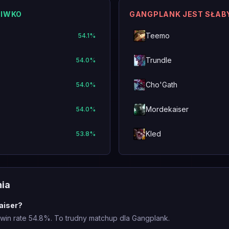
CIWKO
GANGPLANK JEST SŁAB
Teemo
54.1
%
Trundle
54.0
%
Cho'Gath
54.0
%
Mordekaiser
54.0
%
Kled
53.8
%
nia
aiser?
in rate 54.8%. To trudny matchup dla Gangplank.