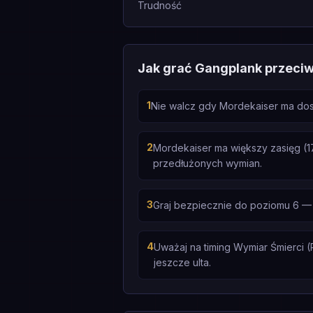
Trudność
Jak grać Gangplank przeci
1
Nie walcz gdy Mordekaiser ma dost
2
Mordekaiser ma większy zasięg (17
przedłużonych wymian.
3
Graj bezpiecznie do poziomu 6 —
4
Uważaj na timing Wymiar Śmierci (
jeszcze ulta.