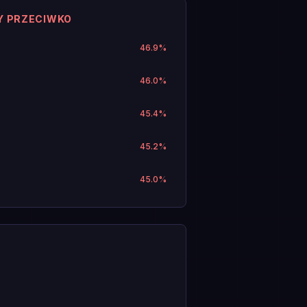
Y PRZECIWKO
46.9
%
46.0
%
45.4
%
45.2
%
45.0
%