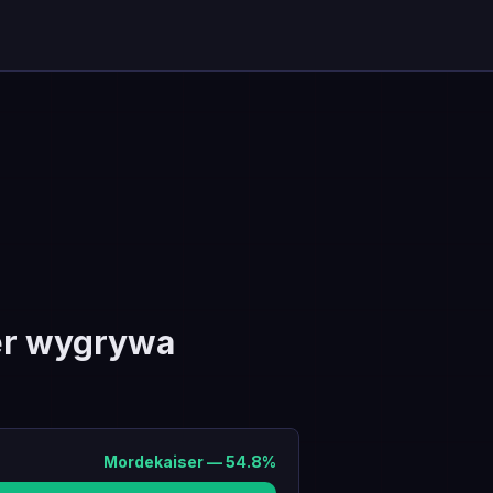
er wygrywa
Mordekaiser
—
54.8
%