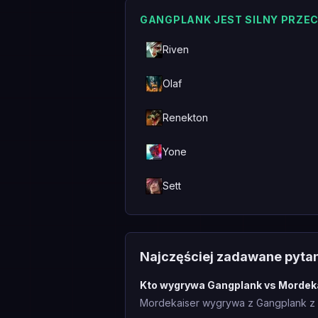
GANGPLANK JEST SILNY PRZE
Riven
Olaf
Renekton
Yone
Sett
Najczęściej zadawane pyta
Kto wygrywa Gangplank vs Mordek
Mordekaiser wygrywa z Gangplank z w