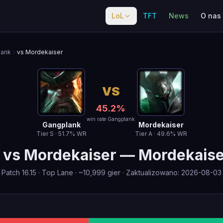
LoL
TFT
News
O nas
lank
vs Mordekaiser
VS
45.2
%
win rate Gangplank
Gangplank
Mordekaiser
Tier
S
·
51.7
% WR
Tier
A
·
49.6
% WR
vs
Mordekaiser
—
Mordekais
Patch
16.15
·
Top Lane
· ~
10,999
gier
·
Zaktualizowano
:
2026-08-03