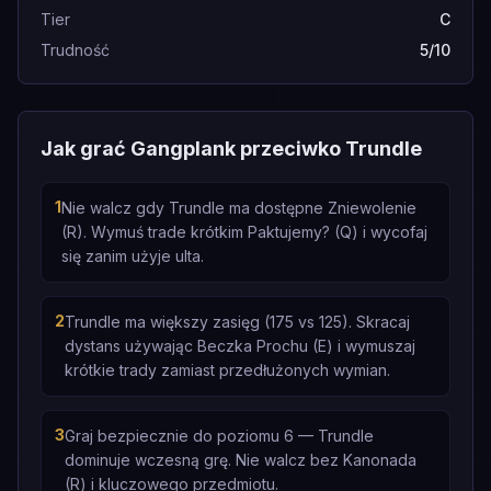
Tier
C
Trudność
5/10
Jak grać Gangplank przeciwko Trundle
1
Nie walcz gdy Trundle ma dostępne Zniewolenie
(R). Wymuś trade krótkim Paktujemy? (Q) i wycofaj
się zanim użyje ulta.
2
Trundle ma większy zasięg (175 vs 125). Skracaj
dystans używając Beczka Prochu (E) i wymuszaj
krótkie trady zamiast przedłużonych wymian.
3
Graj bezpiecznie do poziomu 6 — Trundle
dominuje wczesną grę. Nie walcz bez Kanonada
(R) i kluczowego przedmiotu.