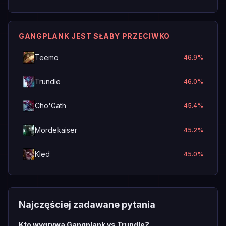
GANGPLANK JEST SŁABY PRZECIWKO
Teemo
46.9
%
Trundle
46.0
%
Cho'Gath
45.4
%
Mordekaiser
45.2
%
Kled
45.0
%
Najczęściej zadawane pytania
Kto wygrywa Gangplank vs Trundle?