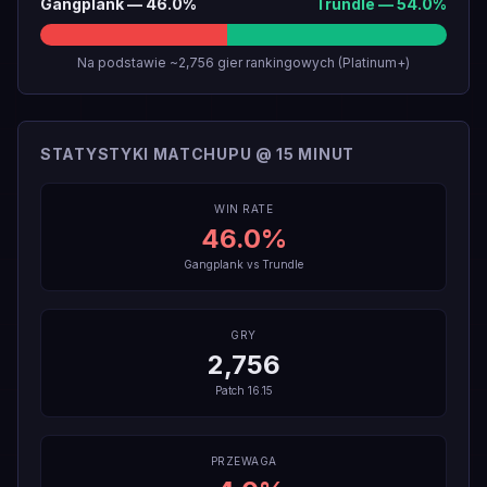
Gangplank
—
46.0
%
Trundle
—
54.0
%
Na podstawie ~2,756 gier rankingowych (Platinum+)
STATYSTYKI MATCHUPU @ 15 MINUT
WIN RATE
46.0
%
Gangplank
vs
Trundle
GRY
2,756
Patch
16.15
PRZEWAGA