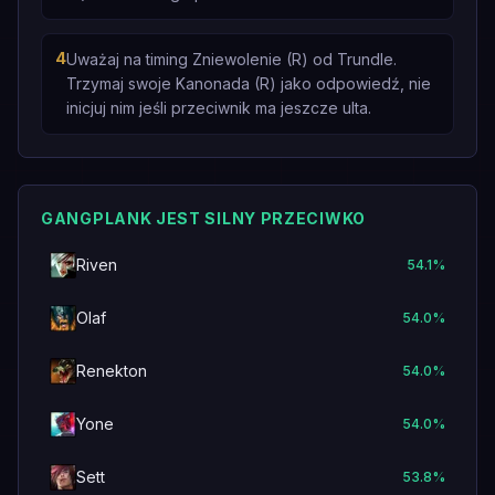
4
Uważaj na timing Zniewolenie (R) od Trundle.
Trzymaj swoje Kanonada (R) jako odpowiedź, nie
inicjuj nim jeśli przeciwnik ma jeszcze ulta.
GANGPLANK JEST SILNY PRZECIWKO
Riven
54.1
%
Olaf
54.0
%
Renekton
54.0
%
Yone
54.0
%
Sett
53.8
%