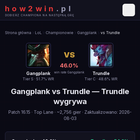
how2win
.
pl
DOBIERZ CHAMPIONA NA NASTĘPNĄ GRĘ
Strona główna
LoL
Championowie
Gangplank
vs Trundle
VS
46.0
%
win rate Gangplank
Gangplank
Trundle
Tier
S
·
51.7
% WR
Tier
C
·
48.6
% WR
Gangplank
vs
Trundle
—
Trundle
wygrywa
Patch
16.15
·
Top Lane
· ~
2,756
gier
·
Zaktualizowano
:
2026-
08-03