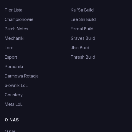
Tier Lista
Kai'Sa Build
Championowie
Lee Sin Build
Patch Notes
Ezreal Build
Mechaniki
Graves Build
Lore
Jhin Build
Esport
Thresh Build
Poradniki
Darmowa Rotacja
Słownik LoL
Countery
Meta LoL
O NAS
O nas