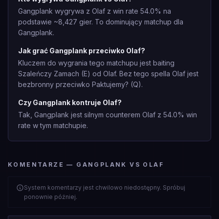
Gangplank wygrywa z Olaf z win rate 54.0% na
podstawie ~8,427 gier. To dominujący matchup dla
Gangplank.
Jak grać Gangplank przeciwko Olaf?
Kluczem do wygrania tego matchupu jest baiting
Szaleńczy Zamach (E) od Olaf. Bez tego spella Olaf jest
bezbronny przeciwko Paktujemy? (Q).
Czy Gangplank kontruje Olaf?
Tak, Gangplank jest silnym counterem Olaf z 54.0% win
rate w tym matchupie.
KOMENTARZE — GANGPLANK VS OLAF
System komentarzy jest chwilowo niedostępny. Spróbuj
ponownie później.