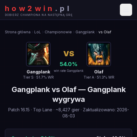
how2win
.
pl
DOBIERZ CHAMPIONA NA NASTĘPNĄ GRĘ
Strona główna
LoL
Championowie
Gangplank
vs Olaf
VS
54.0
%
win rate Gangplank
Gangplank
Olaf
Tier
S
·
51.7
% WR
Tier
A
·
51.3
% WR
Gangplank
vs
Olaf
—
Gangplank
wygrywa
Patch
16.15
·
Top Lane
· ~
8,427
gier
·
Zaktualizowano
:
2026-
08-03