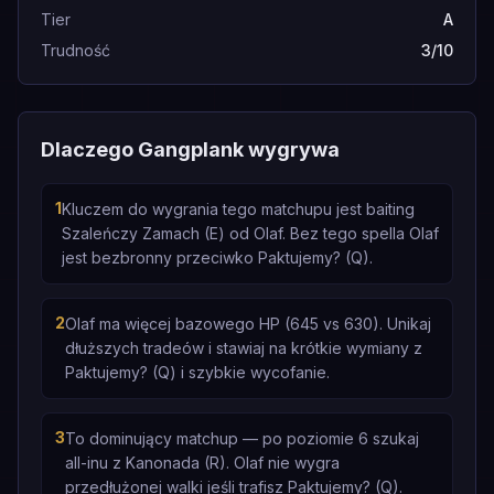
Tier
A
Trudność
3/10
Dlaczego Gangplank wygrywa
1
Kluczem do wygrania tego matchupu jest baiting
Szaleńczy Zamach (E) od Olaf. Bez tego spella Olaf
jest bezbronny przeciwko Paktujemy? (Q).
2
Olaf ma więcej bazowego HP (645 vs 630). Unikaj
dłuższych tradeów i stawiaj na krótkie wymiany z
Paktujemy? (Q) i szybkie wycofanie.
3
To dominujący matchup — po poziomie 6 szukaj
all-inu z Kanonada (R). Olaf nie wygra
przedłużonej walki jeśli trafisz Paktujemy? (Q).