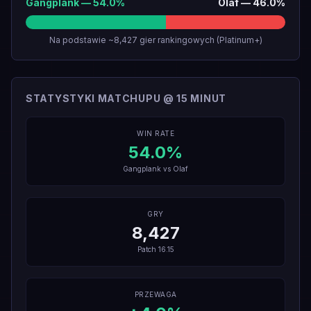
Gangplank
—
54.0
%
Olaf
—
46.0
%
Na podstawie ~8,427 gier rankingowych (Platinum+)
STATYSTYKI MATCHUPU @ 15 MINUT
WIN RATE
54.0
%
Gangplank
vs
Olaf
GRY
8,427
Patch
16.15
PRZEWAGA