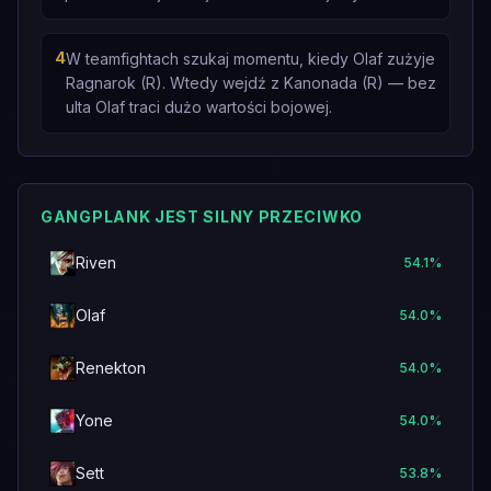
4
W teamfightach szukaj momentu, kiedy Olaf zużyje
Ragnarok (R). Wtedy wejdź z Kanonada (R) — bez
ulta Olaf traci dużo wartości bojowej.
GANGPLANK JEST SILNY PRZECIWKO
Riven
54.1
%
Olaf
54.0
%
Renekton
54.0
%
Yone
54.0
%
Sett
53.8
%