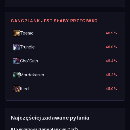
GANGPLANK JEST SŁABY PRZECIWKO
Teemo
46.9
%
Trundle
46.0
%
Cho'Gath
45.4
%
Mordekaiser
45.2
%
Kled
45.0
%
Najczęściej zadawane pytania
Kto wygrywa Gangplank vs Olaf?