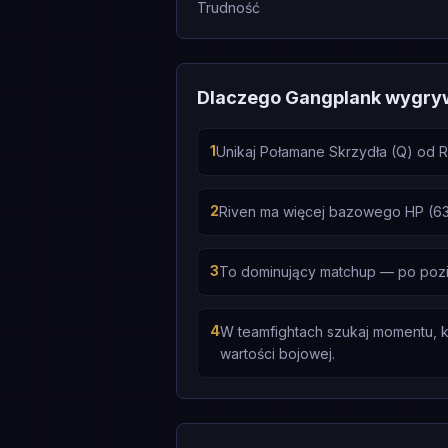
Trudność
Dlaczego Gangplank wygry
1
Unikaj Połamane Skrzydła (Q) od 
2
Riven ma więcej bazowego HP (630 
3
To dominujący matchup — po poziomi
4
W teamfightach szukaj momentu, k
wartości bojowej.