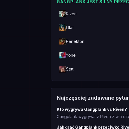
GANGPLANK JEST SILNY PRZE
Riven
Olaf
Renekton
Yone
Sett
Najczęściej zadawane pyta
Kto wygrywa Gangplank vs Riven?
Gangplank wygrywa z Riven z win rat
Jak grać Gangplank przeciwko Riv