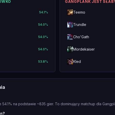
CIWKO
GANGPLANK JEST SŁAB
Teemo
54.1
%
Trundle
54.0
%
Cho'Gath
54.0
%
Mordekaiser
54.0
%
Kled
53.8
%
nia
e 54.1% na podstawie ~835 gier. To dominujący matchup dla Gangpl
en?