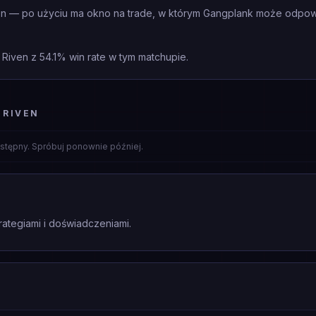
en — po użyciu ma okno na trade, w którym Gangplank może odpow
 Riven z 54.1% win rate w tym matchupie.
 RIVEN
stępny. Spróbuj ponownie później.
rategiami i doświadczeniami.