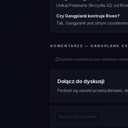
Unikaj Połamane Skrzydła (Q) od Riv
Czy Gangplank kontruje Riven?
Tak, Gangplank jest silnym counterem
KOMENTARZE — GANGPLANK VS
System komentarzy jest chwilowo niedo
Dołącz do dyskusji
Podziel się swoimi przemyśleniami, st