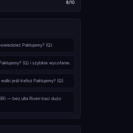
8/10
powiedzieć Paktujemy? (Q).
Paktujemy? (Q) i szybkie wycofanie.
lki jeśli trafisz Paktujemy? (Q).
R) — bez ulta Riven traci dużo