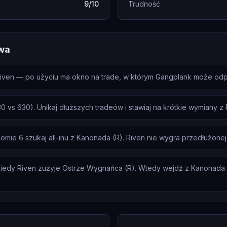
9/10
Trudność
wa
Riven — po użyciu ma okno na trade, w którym Gangplank może od
vs 630). Unikaj dłuższych tradeów i stawiaj na krótkie wymiany z 
e 6 szukaj all-inu z Kanonada (R). Riven nie wygra przedłużonej wa
iedy Riven zużyje Ostrze Wygnańca (R). Wtedy wejdź z Kanonada (