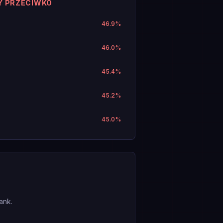
Y PRZECIWKO
46.9
%
46.0
%
45.4
%
45.2
%
45.0
%
ank.