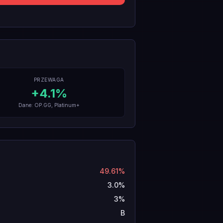
PRZEWAGA
+
4.1
%
Dane: OP.GG, Platinum+
49.61%
3.0%
3%
B