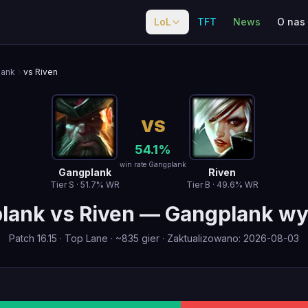
LoL
TFT
News
O nas
lank
vs Riven
VS
54.1
%
win rate Gangplank
Gangplank
Riven
Tier
S
·
51.7
% WR
Tier
B
·
49.6
% WR
lank
vs
Riven
—
Gangplank w
Patch
16.15
·
Top Lane
· ~
835
gier
·
Zaktualizowano
:
2026-08-03