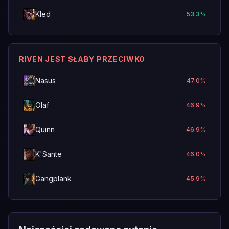
Kled
53.3
%
RIVEN JEST SŁABY PRZECIWKO
Nasus
47.0
%
Olaf
46.9
%
Quinn
46.9
%
K'Sante
46.0
%
Gangplank
45.9
%