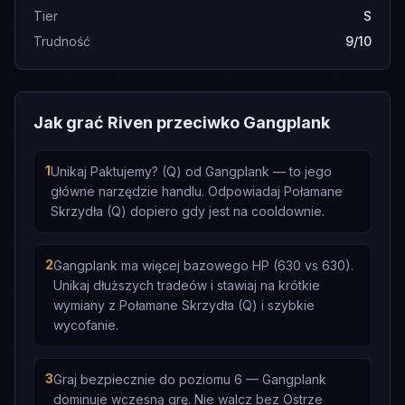
Tier
S
Trudność
9/10
Jak grać Riven przeciwko Gangplank
1
Unikaj Paktujemy? (Q) od Gangplank — to jego
główne narzędzie handlu. Odpowiadaj Połamane
Skrzydła (Q) dopiero gdy jest na cooldownie.
2
Gangplank ma więcej bazowego HP (630 vs 630).
Unikaj dłuższych tradeów i stawiaj na krótkie
wymiany z Połamane Skrzydła (Q) i szybkie
wycofanie.
3
Graj bezpiecznie do poziomu 6 — Gangplank
dominuje wczesną grę. Nie walcz bez Ostrze