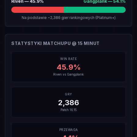
Riven
—
45.9
%
Gangplank
—
54.1
%
Na podstawie ~2,386 gier rankingowych (Platinum+)
STATYSTYKI MATCHUPU @ 15 MINUT
WIN RATE
45.9
%
Riven
vs
Gangplank
GRY
2,386
Patch
16.15
PRZEWAGA