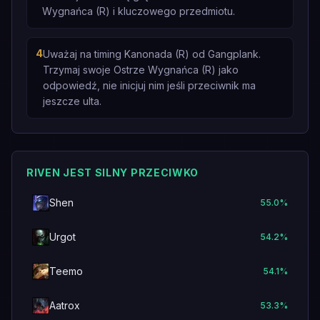
Wygnańca (R) i kluczowego przedmiotu.
4
Uważaj na timing Kanonada (R) od Gangplank.
Trzymaj swoje Ostrze Wygnańca (R) jako
odpowiedź, nie inicjuj nim jeśli przeciwnik ma
jeszcze ulta.
RIVEN JEST SILNY PRZECIWKO
Shen
55.0
%
Urgot
54.2
%
Teemo
54.1
%
Aatrox
53.3
%