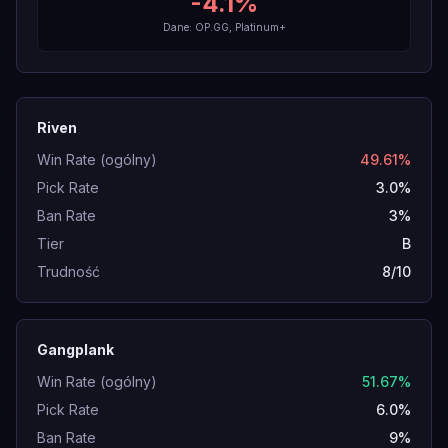
-4.1
%
Dane: OP.GG, Platinum+
Riven
Win Rate (ogólny)
49.61%
Pick Rate
3.0%
Ban Rate
3%
Tier
B
Trudność
8/10
Gangplank
Win Rate (ogólny)
51.67%
Pick Rate
6.0%
Ban Rate
9%