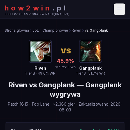
how2win
.
pl
DOBIERZ CHAMPIONA NA NASTĘPNĄ GRĘ
Strona główna
LoL
Championowie
Riven
vs Gangplank
VS
45.9
%
win rate Riven
Riven
Gangplank
Tier
B
·
49.6
% WR
Tier
S
·
51.7
% WR
Riven
vs
Gangplank
—
Gangplank
wygrywa
Patch
16.15
·
Top Lane
· ~
2,386
gier
·
Zaktualizowano
:
2026-
08-03