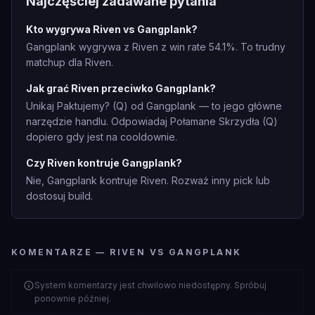
Najczęściej zadawane pytania
Kto wygrywa Riven vs Gangplank?
Gangplank wygrywa z Riven z win rate 54.1%. To trudny
matchup dla Riven.
Jak grać Riven przeciwko Gangplank?
Unikaj Paktujemy? (Q) od Gangplank — to jego główne
narzędzie handlu. Odpowiadaj Połamane Skrzydła (Q)
dopiero gdy jest na cooldownie.
Czy Riven kontruje Gangplank?
Nie, Gangplank kontruje Riven. Rozważ inny pick lub
dostosuj build.
KOMENTARZE — RIVEN VS GANGPLANK
System komentarzy jest chwilowo niedostępny. Spróbuj
ponownie później.