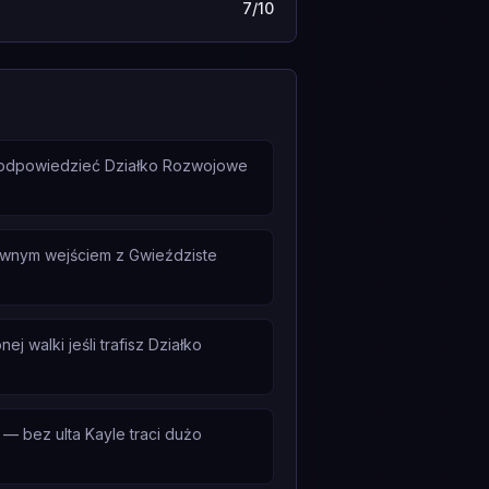
7/10
e odpowiedzieć Działko Rozwojowe
ywnym wejściem z Gwieździste
 walki jeśli trafisz Działko
— bez ulta Kayle traci dużo