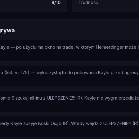
8/10
Trudność
grywa
Kayle — po użyciu ma okno na trade, w którym Heimerdinger moż
u (550 vs 175) — wykorzystaj to do pokowania Kayle przed agres
e 6 szukaj all-inu z ULEPSZENIE!!! (R). Kayle nie wygra przedłużonej
edy Kayle zużyje Boski Osąd (R). Wtedy wejdź z ULEPSZENIE!!! (R) 