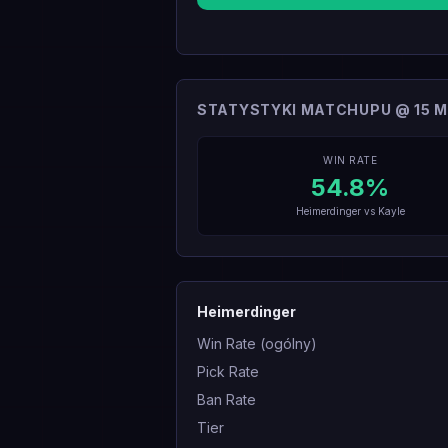
STATYSTYKI MATCHUPU @ 15 M
WIN RATE
54.8
%
Heimerdinger
vs
Kayle
Heimerdinger
Win Rate (ogólny)
Pick Rate
Ban Rate
Tier