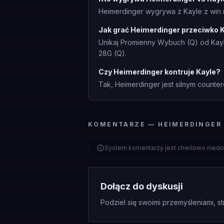
Heimerdinger wygrywa z Kayle z win 
Jak grać Heimerdinger przeciwko 
Unikaj Promienny Wybuch (Q) od Kay
28G (Q).
Czy Heimerdinger kontruje Kayle?
Tak, Heimerdinger jest silnym counte
KOMENTARZE — HEIMERDINGER 
System komentarzy jest chwilowo niedo
Dołącz do dyskusji
Podziel się swoimi przemyśleniami, st