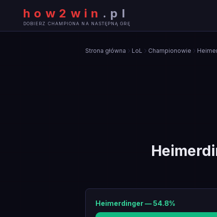
how2win
.
pl
DOBIERZ CHAMPIONA NA NASTĘPNĄ GRĘ
Strona główna
LoL
Championowie
Heimer
Heimerdi
Heimerdinger
—
54.8
%