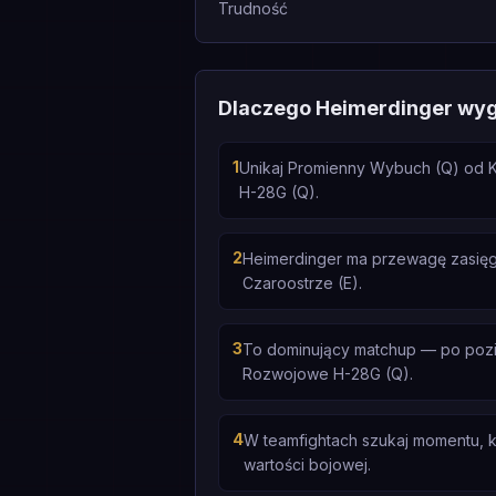
Trudność
Dlaczego Heimerdinger wy
1
Unikaj Promienny Wybuch (Q) od 
H-28G (Q).
2
Heimerdinger ma przewagę zasięg
Czaroostrze (E).
3
To dominujący matchup — po poziomi
Rozwojowe H-28G (Q).
4
W teamfightach szukaj momentu, ki
wartości bojowej.