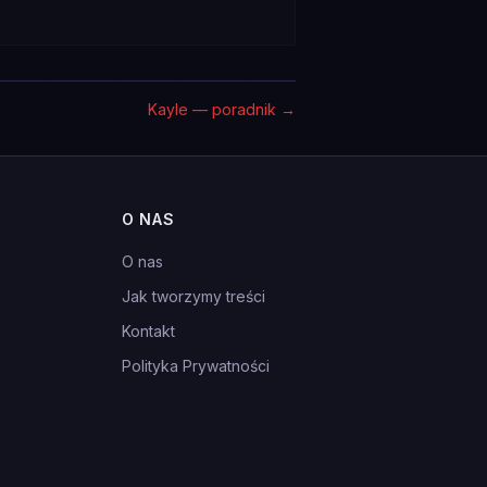
Kayle — poradnik
→
O NAS
O nas
Jak tworzymy treści
Kontakt
Polityka Prywatności