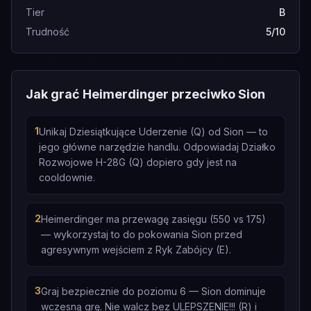
Tier
B
Trudność
5/10
Jak grać Heimerdinger przeciwko Sion
1
Unikaj Dziesiątkujące Uderzenie (Q) od Sion — to
jego główne narzędzie handlu. Odpowiadaj Działko
Rozwojowe H-28G (Q) dopiero gdy jest na
cooldownie.
2
Heimerdinger ma przewagę zasięgu (550 vs 175)
— wykorzystaj to do pokowania Sion przed
agresywnym wejściem z Ryk Zabójcy (E).
3
Graj bezpiecznie do poziomu 6 — Sion dominuje
wczesną grę. Nie walcz bez ULEPSZENIE!!! (R) i