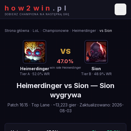
how2win
.
pl
DOBIERZ CHAMPIONA NA NASTĘPNĄ GRĘ
Strona główna
LoL
Championowie
Heimerdinger
vs Sion
VS
47.0
%
win rate Heimerdinger
Heimerdinger
Sion
Tier
A
·
52.0
% WR
Tier
B
·
48.9
% WR
Heimerdinger
vs
Sion
—
Sion
wygrywa
Patch
16.15
·
Top Lane
· ~
13,223
gier
·
Zaktualizowano
:
2026-
08-03