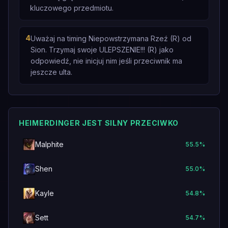
kluczowego przedmiotu.
4
Uważaj na timing Niepowstrzymana Rzeź (R) od
Sion. Trzymaj swoje ULEPSZENIE!!! (R) jako
odpowiedź, nie inicjuj nim jeśli przeciwnik ma
jeszcze ulta.
HEIMERDINGER JEST SILNY PRZECIWKO
Malphite
55.5
%
Shen
55.0
%
Kayle
54.8
%
Sett
54.7
%