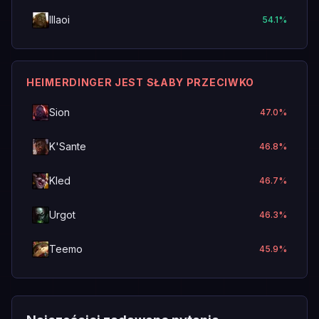
Illaoi
54.1
%
HEIMERDINGER JEST SŁABY PRZECIWKO
Sion
47.0
%
K'Sante
46.8
%
Kled
46.7
%
Urgot
46.3
%
Teemo
45.9
%