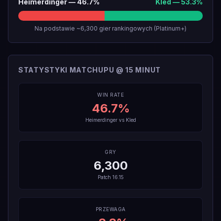
Heimerdinger
—
46.7
%
Kled
—
53.3
%
Na podstawie ~6,300 gier rankingowych (Platinum+)
STATYSTYKI MATCHUPU @ 15 MINUT
WIN RATE
46.7
%
Heimerdinger
vs
Kled
GRY
6,300
Patch
16.15
PRZEWAGA