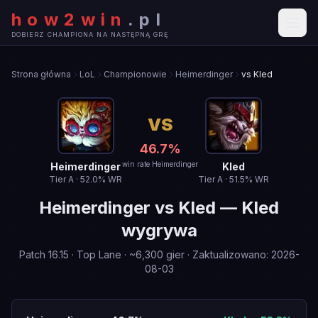
how2win
.
pl
DOBIERZ CHAMPIONA NA NASTĘPNĄ GRĘ
Strona główna
LoL
Championowie
Heimerdinger
vs Kled
VS
46.7
%
win rate Heimerdinger
Heimerdinger
Kled
Tier
A
·
52.0
% WR
Tier
A
·
51.5
% WR
Heimerdinger
vs
Kled
—
Kled
wygrywa
Patch
16.15
·
Top Lane
· ~
6,300
gier
·
Zaktualizowano
:
2026-
08-03