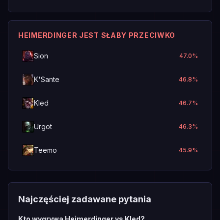
HEIMERDINGER JEST SŁABY PRZECIWKO
Sion
47.0
%
K'Sante
46.8
%
Kled
46.7
%
Urgot
46.3
%
Teemo
45.9
%
Najczęściej zadawane pytania
Kto wygrywa Heimerdinger vs Kled?