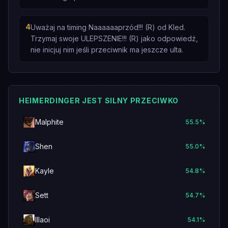
4
Uważaj na timing Naaaaaaprzód!!! (R) od Kled.
Trzymaj swoje ULEPSZENIE!!! (R) jako odpowiedź,
nie inicjuj nim jeśli przeciwnik ma jeszcze ulta.
HEIMERDINGER JEST SILNY PRZECIWKO
Malphite
55.5
%
Shen
55.0
%
Kayle
54.8
%
Sett
54.7
%
Illaoi
54.1
%