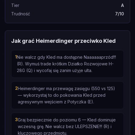
Tier
A
Trudność
7/10
Jak grać Heimerdinger przeciwko Kled
1
Nie walcz gdy Kled ma dostępne Naaaaaaprzód!!!
(R). Wymuś trade krótkim Działko Rozwojowe H-
28G (Q) i wycofaj się zanim użyje ulta.
2
Heimerdinger ma przewagę zasięgu (550 vs 125)
— wykorzystaj to do pokowania Kled przed
agresywnym wejściem z Potyczka (E).
3
Graj bezpiecznie do poziomu 6 — Kled dominuje
wczesną grę. Nie walcz bez ULEPSZENIE!!! (R) i
kluczowego przedmiotu.