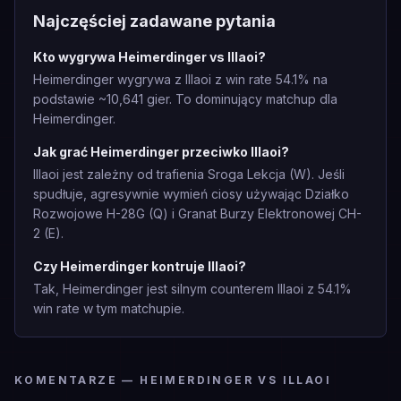
Najczęściej zadawane pytania
Kto wygrywa Heimerdinger vs Illaoi?
Heimerdinger wygrywa z Illaoi z win rate 54.1% na
podstawie ~10,641 gier. To dominujący matchup dla
Heimerdinger.
Jak grać Heimerdinger przeciwko Illaoi?
Illaoi jest zależny od trafienia Sroga Lekcja (W). Jeśli
spudłuje, agresywnie wymień ciosy używając Działko
Rozwojowe H-28G (Q) i Granat Burzy Elektronowej CH-
2 (E).
Czy Heimerdinger kontruje Illaoi?
Tak, Heimerdinger jest silnym counterem Illaoi z 54.1%
win rate w tym matchupie.
KOMENTARZE — HEIMERDINGER VS ILLAOI