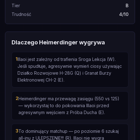
Tier
B
Trudność
4/10
Dlaczego Heimerdinger wygrywa
1
Illaoi jest zależny od trafienia Sroga Lekcja (W).
Jeśli spudłuje, agresywnie wymień ciosy używając
Działko Rozwojowe H-28G (Q) i Granat Burzy
Elektronowej CH-2 (E).
2
Heimerdinger ma przewagę zasięgu (550 vs 125)
— wykorzystaj to do pokowania Illaoi przed
agresywnym wejściem z Próba Ducha (E).
3
To dominujący matchup — po poziomie 6 szukaj
all-inu z ULEPSZENIE!!! (R). Illaoi nie wygra