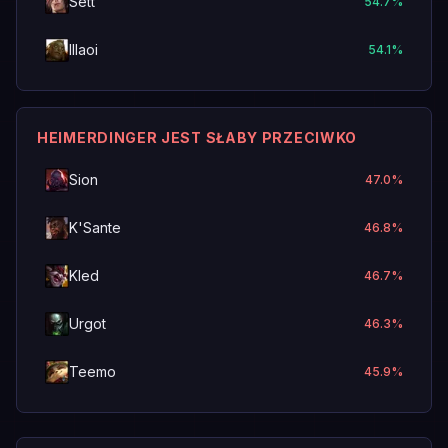
Sett
54.7
%
Illaoi
54.1
%
HEIMERDINGER JEST SŁABY PRZECIWKO
Sion
47.0
%
K'Sante
46.8
%
Kled
46.7
%
Urgot
46.3
%
Teemo
45.9
%