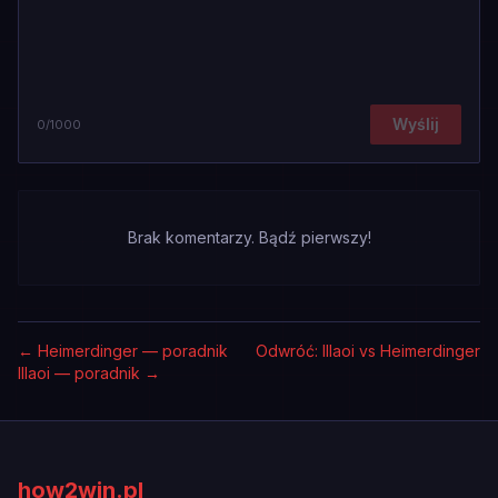
Wyślij
0
/1000
Brak komentarzy. Bądź pierwszy!
←
Heimerdinger — poradnik
Odwróć: Illaoi vs Heimerdinger
Illaoi — poradnik
→
how2win.pl