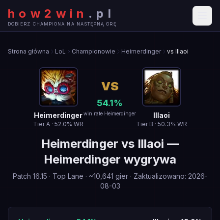
how2win
.
pl
DOBIERZ CHAMPIONA NA NASTĘPNĄ GRĘ
Strona główna
LoL
Championowie
Heimerdinger
vs Illaoi
VS
54.1
%
win rate Heimerdinger
Heimerdinger
Illaoi
Tier
A
·
52.0
% WR
Tier
B
·
50.3
% WR
Heimerdinger
vs
Illaoi
—
Heimerdinger wygrywa
Patch
16.15
·
Top Lane
· ~
10,641
gier
·
Zaktualizowano
:
2026-
08-03