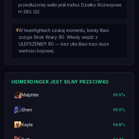
przedłużonej walki jeśli trafisz Działko Rozwojowe
H-28G (Q).
4
W teamfightach szukaj momentu, kiedy Illaoi
zużyje Skok Wiary (R). Wtedy wejdź z
ULEPSZENIE!!! (R) — bez ulta Illaoi traci dużo
wartości bojowej.
HEIMERDINGER JEST SILNY PRZECIWKO
Malphite
55.5
%
Shen
55.0
%
Kayle
54.8
%