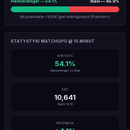
Heimerdinger
—
54.1
%
Illaoi
—
45.9
%
Na podstawie ~10,641 gier rankingowych (Platinum+)
STATYSTYKI MATCHUPU @ 15 MINUT
WIN RATE
54.1
%
Heimerdinger
vs
Illaoi
GRY
10,641
Patch
16.15
PRZEWAGA