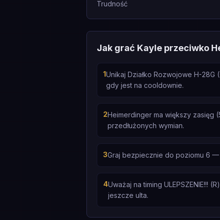
Trudność
Jak grać Kayle przeciwko H
1
Unikaj Działko Rozwojowe H-28G 
gdy jest na cooldownie.
2
Heimerdinger ma większy zasięg (5
przedłużonych wymian.
3
Graj bezpiecznie do poziomu 6 — 
4
Uważaj na timing ULEPSZENIE!!! (R)
jeszcze ulta.