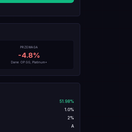
PRZEWAGA
-4.8
%
Dane: OP.GG, Platinum+
51.98%
1.0%
2%
A