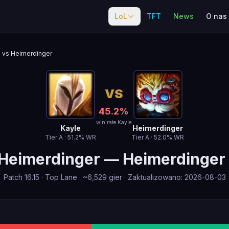
LoL
TFT
News
O nas
vs Heimerdinger
VS
45.2
%
win rate Kayle
Kayle
Heimerdinger
Tier
A
·
51.2
% WR
Tier
A
·
52.0
% WR
Heimerdinger
—
Heimerdinger
Patch
16.15
·
Top Lane
· ~
6,529
gier
·
Zaktualizowano
:
2026-08-03