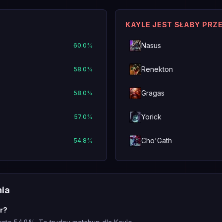
KAYLE JEST SŁABY PRZ
Nasus
60.0
%
Renekton
58.0
%
Gragas
58.0
%
Yorick
57.0
%
Cho'Gath
54.8
%
nia
r?