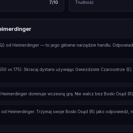
7/10
Trudność
eimerdinger
(Q) od Heimerdinger — to jego główne narzędzie handlu. Odpowia
50 vs 175). Skracaj dystans używając Gwieździste Czaroostrze (E) 
Heimerdinger dominuje wczesną grę. Nie walcz bez Boski Osąd (R)
 od Heimerdinger. Trzymaj swoje Boski Osąd (R) jako odpowiedź, nie 