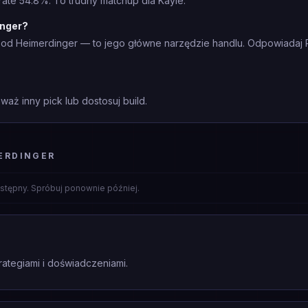
ate 54.8%. To trudny matchup dla Kayle.
inger?
 od Heimerdinger — to jego główne narzędzie handlu. Odpowiadaj
waż inny pick lub dostosuj build.
ERDINGER
stępny. Spróbuj ponownie później.
rategiami i doświadczeniami.