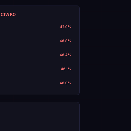
ECIWKO
47.0
%
46.8
%
46.4
%
46.1
%
46.0
%