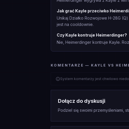
Heimerdinger wygrywa z Kayle z win r
Jak grać Kayle przeciwko Heimerd
Unikaj Działko Rozwojowe H-28G (Q)
jest na cooldownie.
Czy Kayle kontruje Heimerdinger?
Nie, Heimerdinger kontruje Kayle. Roz
KOMENTARZE — KAYLE VS HEIM
System komentarzy jest chwilowo niedo
Dołącz do dyskusji
Podziel się swoimi przemyśleniami, st