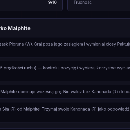
9/10
Trudność
ko Malphite
zask Pioruna (W). Graj poza jego zasięgiem i wymieniaj ciosy Pakt
5 prędkości ruchu) — kontroluj pozycję i wybieraj korzystne wymi
Malphite dominuje wczesną grę. Nie walcz bez Kanonada (R) i klu
Siła (R) od Malphite. Trzymaj swoje Kanonada (R) jako odpowiedź, ni