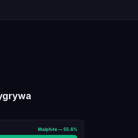
ygrywa
Malphite
—
55.6
%