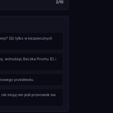
2/10
ujemy? (Q) tylko w bezpiecznych
any, wchodząc Beczka Prochu (E) i
czowego przedmiotu.
e inicjuj nim jeśli przeciwnik ma