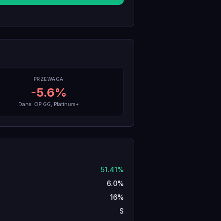
PRZEWAGA
-5.6
%
Dane: OP.GG, Platinum+
51.41%
6.0%
16%
S