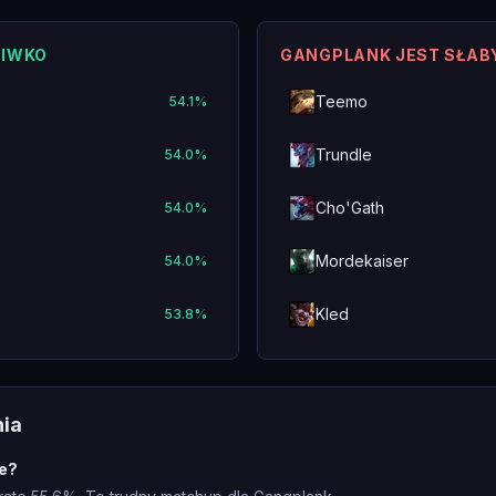
CIWKO
GANGPLANK JEST SŁAB
Teemo
54.1
%
Trundle
54.0
%
Cho'Gath
54.0
%
Mordekaiser
54.0
%
Kled
53.8
%
nia
te?