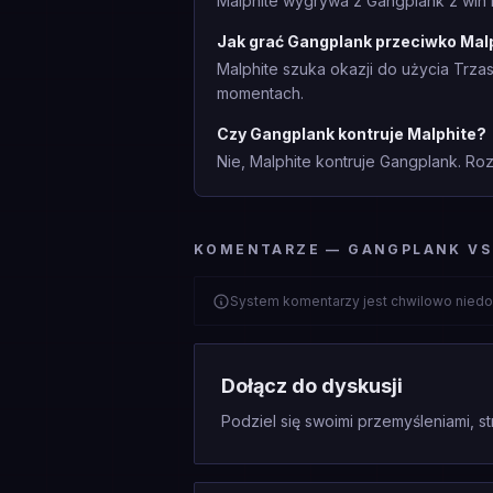
Malphite wygrywa z Gangplank z win 
Jak grać Gangplank przeciwko Mal
Malphite szuka okazji do użycia Trza
momentach.
Czy Gangplank kontruje Malphite?
Nie, Malphite kontruje Gangplank. Roz
KOMENTARZE — GANGPLANK VS
System komentarzy jest chwilowo niedo
Dołącz do dyskusji
Podziel się swoimi przemyśleniami, st