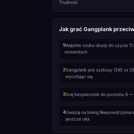
Trudność
Jak grać Gangplank przeciw
1
Malphite szuka okazji do użycia Tr
momentach.
2
Gangplank jest szybszy (345 vs 33
wycofując się.
3
Graj bezpiecznie do poziomu 6 — 
4
Uważaj na timing Niepowstrzymana 
jeszcze ulta.