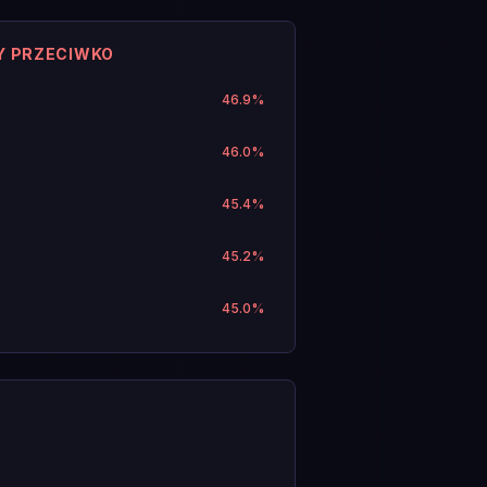
Y PRZECIWKO
46.9
%
46.0
%
45.4
%
45.2
%
45.0
%