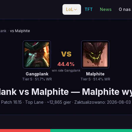
LoL
TFT
News
O nas
lank
vs Malphite
VS
44.4
%
win rate Gangplank
Gangplank
Malphite
Tier
S
·
51.7
% WR
Tier
S
·
51.4
% WR
lank
vs
Malphite
—
Malphite w
Patch
16.15
·
Top Lane
· ~
12,865
gier
·
Zaktualizowano
:
2026-08-03