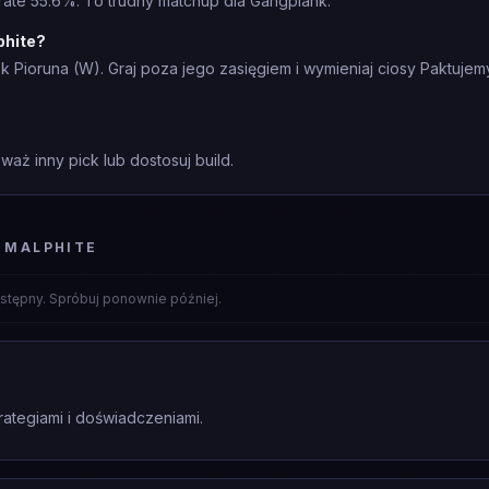
rate 55.6%. To trudny matchup dla Gangplank.
phite?
sk Pioruna (W). Graj poza jego zasięgiem i wymieniaj ciosy Paktuje
waż inny pick lub dostosuj build.
 MALPHITE
stępny. Spróbuj ponownie później.
rategiami i doświadczeniami.