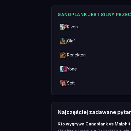
GANGPLANK JEST SILNY PRZE
Riven
Olaf
Renekton
Yone
Sett
Najczęściej zadawane pyta
Kto wygrywa Gangplank vs Malphi