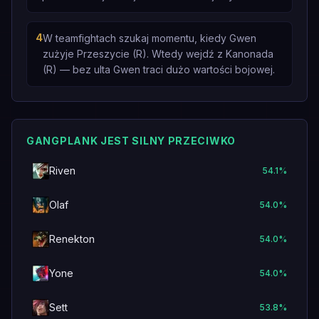
4
W teamfightach szukaj momentu, kiedy Gwen
zużyje Przeszycie (R). Wtedy wejdź z Kanonada
(R) — bez ulta Gwen traci dużo wartości bojowej.
GANGPLANK JEST SILNY PRZECIWKO
Riven
54.1
%
Olaf
54.0
%
Renekton
54.0
%
Yone
54.0
%
Sett
53.8
%