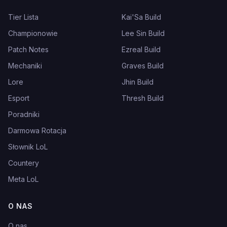
Tier Lista
Kai'Sa Build
Championowie
Lee Sin Build
Patch Notes
Ezreal Build
Mechaniki
Graves Build
Lore
Jhin Build
Esport
Thresh Build
Poradniki
Darmowa Rotacja
Słownik LoL
Countery
Meta LoL
O NAS
O nas