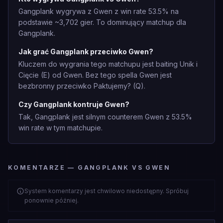
Gangplank wygrywa z Gwen z win rate 53.5% na
podstawie ~3,702 gier. To dominujący matchup dla
Gangplank.
Jak grać Gangplank przeciwko Gwen?
Kluczem do wygrania tego matchupu jest baiting Unik i
Cięcie (E) od Gwen. Bez tego spella Gwen jest
bezbronny przeciwko Paktujemy? (Q).
Czy Gangplank kontruje Gwen?
Tak, Gangplank jest silnym counterem Gwen z 53.5%
win rate w tym matchupie.
KOMENTARZE — GANGPLANK VS GWEN
System komentarzy jest chwilowo niedostępny. Spróbuj
ponownie później.