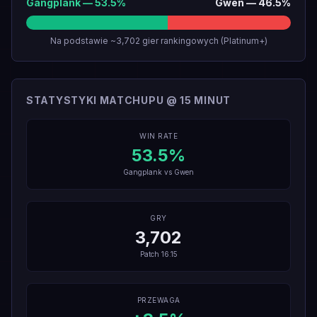
Gangplank
—
53.5
%
Gwen
—
46.5
%
Na podstawie ~3,702 gier rankingowych (Platinum+)
STATYSTYKI MATCHUPU @ 15 MINUT
WIN RATE
53.5
%
Gangplank
vs
Gwen
GRY
3,702
Patch
16.15
PRZEWAGA