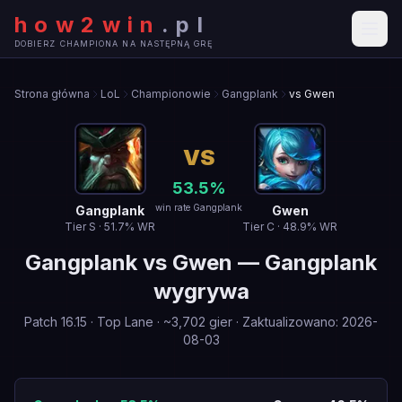
how2win
.
pl
DOBIERZ CHAMPIONA NA NASTĘPNĄ GRĘ
Strona główna
LoL
Championowie
Gangplank
vs Gwen
VS
53.5
%
win rate Gangplank
Gangplank
Gwen
Tier
S
·
51.7
% WR
Tier
C
·
48.9
% WR
Gangplank
vs
Gwen
—
Gangplank
wygrywa
Patch
16.15
·
Top Lane
· ~
3,702
gier
·
Zaktualizowano
:
2026-
08-03