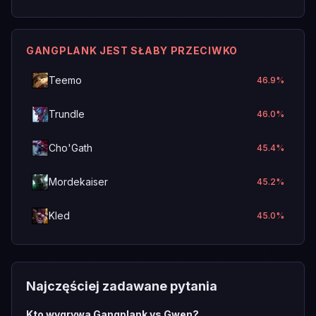
GANGPLANK JEST SŁABY PRZECIWKO
Teemo
46.9
%
Trundle
46.0
%
Cho'Gath
45.4
%
Mordekaiser
45.2
%
Kled
45.0
%
Najczęściej zadawane pytania
Kto wygrywa Gangplank vs Gwen?