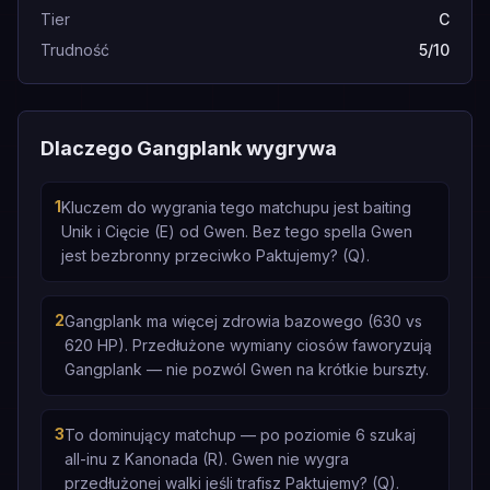
Tier
C
Trudność
5/10
Dlaczego Gangplank wygrywa
1
Kluczem do wygrania tego matchupu jest baiting
Unik i Cięcie (E) od Gwen. Bez tego spella Gwen
jest bezbronny przeciwko Paktujemy? (Q).
2
Gangplank ma więcej zdrowia bazowego (630 vs
620 HP). Przedłużone wymiany ciosów faworyzują
Gangplank — nie pozwól Gwen na krótkie burszty.
3
To dominujący matchup — po poziomie 6 szukaj
all-inu z Kanonada (R). Gwen nie wygra
przedłużonej walki jeśli trafisz Paktujemy? (Q).