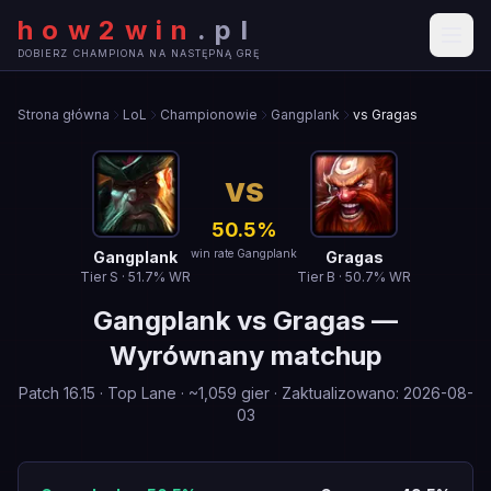
how2win
.
pl
DOBIERZ CHAMPIONA NA NASTĘPNĄ GRĘ
Strona główna
LoL
Championowie
Gangplank
vs Gragas
VS
50.5
%
win rate Gangplank
Gangplank
Gragas
Tier
S
·
51.7
% WR
Tier
B
·
50.7
% WR
Gangplank
vs
Gragas
—
Wyrównany matchup
Patch
16.15
·
Top Lane
· ~
1,059
gier
·
Zaktualizowano
:
2026-08-
03