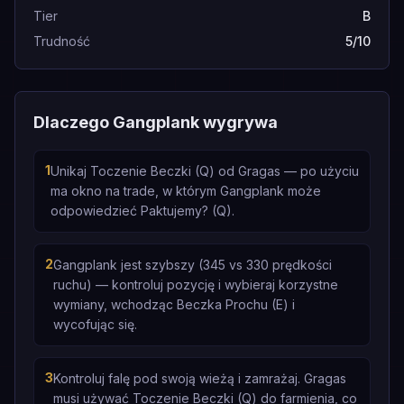
Tier
B
Trudność
5/10
Dlaczego Gangplank wygrywa
1
Unikaj Toczenie Beczki (Q) od Gragas — po użyciu
ma okno na trade, w którym Gangplank może
odpowiedzieć Paktujemy? (Q).
2
Gangplank jest szybszy (345 vs 330 prędkości
ruchu) — kontroluj pozycję i wybieraj korzystne
wymiany, wchodząc Beczka Prochu (E) i
wycofując się.
3
Kontroluj falę pod swoją wieżą i zamrażaj. Gragas
musi używać Toczenie Beczki (Q) do farmienia, co