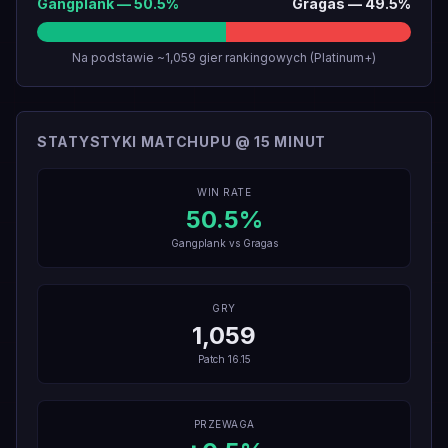
Gangplank
—
50.5
%
Gragas
—
49.5
%
Na podstawie ~1,059 gier rankingowych (Platinum+)
STATYSTYKI MATCHUPU @ 15 MINUT
WIN RATE
50.5
%
Gangplank
vs
Gragas
GRY
1,059
Patch
16.15
PRZEWAGA