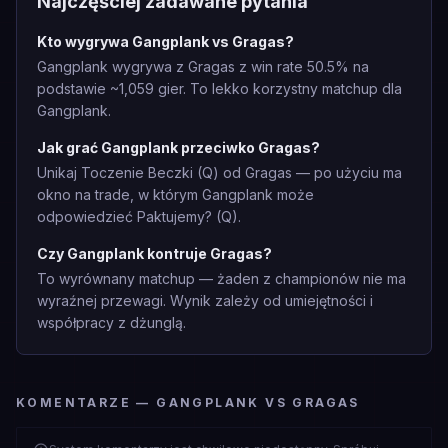
Najczęściej zadawane pytania
Kto wygrywa Gangplank vs Gragas?
Gangplank wygrywa z Gragas z win rate 50.5% na
podstawie ~1,059 gier. To lekko korzystny matchup dla
Gangplank.
Jak grać Gangplank przeciwko Gragas?
Unikaj Toczenie Beczki (Q) od Gragas — po użyciu ma
okno na trade, w którym Gangplank może
odpowiedzieć Paktujemy? (Q).
Czy Gangplank kontruje Gragas?
To wyrównany matchup — żaden z championów nie ma
wyraźnej przewagi. Wynik zależy od umiejętności i
współpracy z dżunglą.
KOMENTARZE — GANGPLANK VS GRAGAS