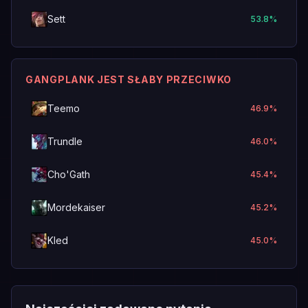
Sett
53.8
%
GANGPLANK JEST SŁABY PRZECIWKO
Teemo
46.9
%
Trundle
46.0
%
Cho'Gath
45.4
%
Mordekaiser
45.2
%
Kled
45.0
%