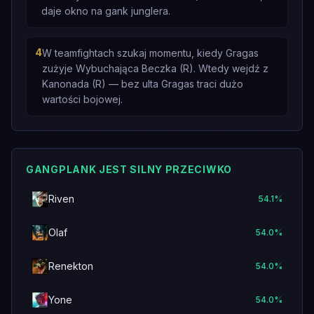
daje okno na gank junglera.
4
W teamfightach szukaj momentu, kiedy Gragas
zużyje Wybuchająca Beczka (R). Wtedy wejdź z
Kanonada (R) — bez ulta Gragas traci dużo
wartości bojowej.
GANGPLANK JEST SILNY PRZECIWKO
Riven
54.1
%
Olaf
54.0
%
Renekton
54.0
%
Yone
54.0
%