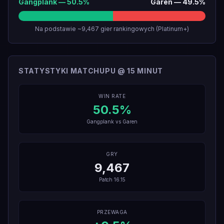
Gangplank
—
50.5
%
Garen
—
49.5
%
Na podstawie ~9,467 gier rankingowych (Platinum+)
STATYSTYKI MATCHUPU @ 15 MINUT
WIN RATE
50.5
%
Gangplank
vs
Garen
GRY
9,467
Patch
16.15
PRZEWAGA