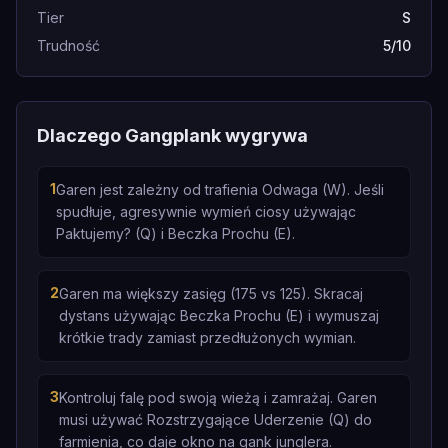
Tier
S
Trudność
5/10
Dlaczego Gangplank wygrywa
1
Garen jest zależny od trafienia Odwaga (W). Jeśli
spudłuje, agresywnie wymień ciosy używając
Paktujemy? (Q) i Beczka Prochu (E).
2
Garen ma większy zasięg (175 vs 125). Skracaj
dystans używając Beczka Prochu (E) i wymuszaj
krótkie trady zamiast przedłużonych wymian.
3
Kontroluj falę pod swoją wieżą i zamrażaj. Garen
musi używać Rozstrzygające Uderzenie (Q) do
farmienia, co daje okno na gank junglera.