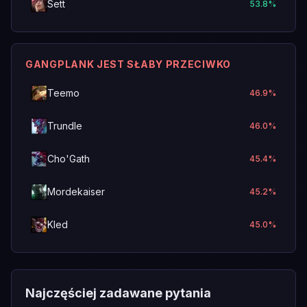
Sett
53.8
%
GANGPLANK JEST SŁABY PRZECIWKO
Teemo
46.9
%
Trundle
46.0
%
Cho'Gath
45.4
%
Mordekaiser
45.2
%
Kled
45.0
%
Najczęściej zadawane pytania