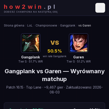
how2win
.
pl
DOBIERZ CHAMPIONA NA NASTĘPNĄ GRĘ
Strona główna
LoL
Championowie
Gangplank
vs Garen
VS
50.5
%
win rate Gangplank
Gangplank
Garen
Tier
S
·
51.7
% WR
Tier
S
·
51.2
% WR
Gangplank
vs
Garen
—
Wyrównany
matchup
Patch
16.15
·
Top Lane
· ~
9,467
gier
·
Zaktualizowano
:
2026-
08-03