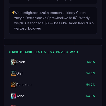
4
W teamfightach szukaj momentu, kiedy Garen
zużyje Demaciańska Sprawiedliwość (R). Wtedy
wejdź z Kanonada (R) — bez ulta Garen traci dużo
wartości bojowej.
GANGPLANK JEST SILNY PRZECIWKO
Riven
54.1
%
Olaf
54.0
%
Renekton
54.0
%
Yone
54.0
%