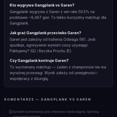
Kto wygrywa Gangplank vs Garen?
Gangplank wygrywa z Garen z win rate 50.5% na
podstawie ~9,467 gier. To lekko korzystny matchup dla
Gangplank.
Jak grać Gangplank przeciwko Garen?
Garen jest zależny od trafienia Odwaga (W). Jeśli
spudłuje, agresywnie wymień ciosy używając
Paktujemy? (Q) i Beczka Prochu (E).
Czy Gangplank kontruje Garen?
To wyrównany matchup — żaden z championów nie ma
wyraźnej przewagi. Wynik zależy od umiejętności i
współpracy z dżunglą.
KOMENTARZE — GANGPLANK VS GAREN
System komentarzy jest chwilowo niedostępny. Spróbuj
ponownie później.