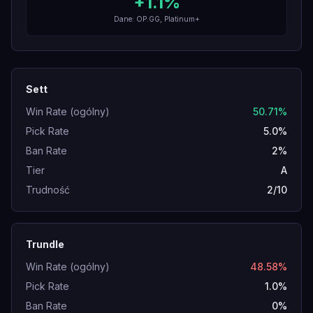
+
1.1
%
Dane: OP.GG, Platinum+
Sett
Win Rate (ogólny)
50.71%
Pick Rate
5.0%
Ban Rate
2%
Tier
A
Trudność
2/10
Trundle
Win Rate (ogólny)
48.58%
Pick Rate
1.0%
Ban Rate
0%