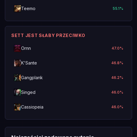
Teemo
55.1
%
SETT JEST SŁABY PRZECIWKO
Ornn
47.0
%
K'Sante
46.8
%
Gangplank
46.2
%
Singed
46.0
%
Cassiopeia
46.0
%