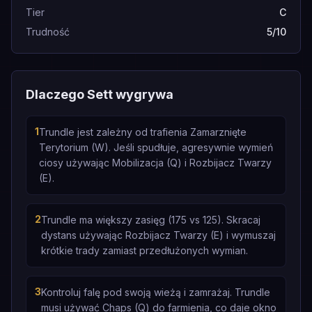
Tier
C
Trudność
5/10
Dlaczego Sett wygrywa
1
Trundle jest zależny od trafienia Zamarznięte
Terytorium (W). Jeśli spudłuje, agresywnie wymień
ciosy używając Mobilizacja (Q) i Rozbijacz Twarzy
(E).
2
Trundle ma większy zasięg (175 vs 125). Skracaj
dystans używając Rozbijacz Twarzy (E) i wymuszaj
krótkie trady zamiast przedłużonych wymian.
3
Kontroluj falę pod swoją wieżą i zamrażaj. Trundle
musi używać Chaps (Q) do farmienia, co daje okno