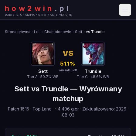
how2win
.
pl
DOBIERZ CHAMPIONA NA NASTĘPNĄ GRĘ
Strona główna
LoL
Championowie
Sett
vs Trundle
VS
51.1
%
win rate Sett
Sett
Trundle
Tier
A
·
50.7
% WR
Tier
C
·
48.6
% WR
Sett
vs
Trundle
—
Wyrównany
matchup
Patch
16.15
·
Top Lane
· ~
4,406
gier
·
Zaktualizowano
:
2026-
08-03