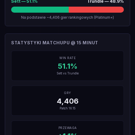
Sett
—
51.1
%
Trundle
—
48.9
%
Na podstawie ~4,406 gier rankingowych (Platinum+)
STATYSTYKI MATCHUPU @ 15 MINUT
WIN RATE
51.1
%
Sett
vs
Trundle
GRY
4,406
Patch
16.15
PRZEWAGA