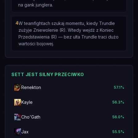
na gank junglera.
4
W teamfightach szukaj momentu, kiedy Trundle
zużyje Zniewolenie (R). Wtedy wejdź z Koniec
Przedstawienia (R) — bez ulta Trundle traci dużo
wartości bojowej.
SETT JEST SILNY PRZECIWKO
Renekton
57.1
%
Kayle
56.3
%
Cho'Gath
56.0
%
Jax
55.5
%