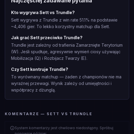
Najczęściej zadawane pytania
Kto wygrywa Sett vs Trundle?
Sett wygrywa z Trundle z win rate 51.1% na podstawie
~4,406 gier. To lekko korzystny matchup dla Sett.
Jak grać Sett przeciwko Trundle?
Trundle jest zależny od trafienia Zamarznięte Terytorium
(W). Jeśli spudłuje, agresywnie wymień ciosy używając
Mobilizacja (Q) i Rozbijacz Twarzy (E).
Czy Sett kontruje Trundle?
To wyrównany matchup — żaden z championów nie ma
wyraźnej przewagi. Wynik zależy od umiejętności i
współpracy z dżunglą.
KOMENTARZE — SETT VS TRUNDLE
System komentarzy jest chwilowo niedostępny. Spróbuj
ponownie później.