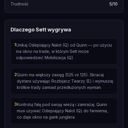
Trudność
5/10
Dlaczego Sett wygrywa
1
Unikaj Oślepiający Nalot (Q) od Quinn — po użyciu
ma okno na trade, w którym Sett może
odpowiedzieć Mobilizacja (Q).
2
Quinn ma większy zasięg (525 vs 125). Skracaj
dystans używając Rozbijacz Twarzy (E) i wymuszaj
krótkie trady zamiast przedłużonych wymian.
3
Kontroluj falę pod swoją wieżą i zamrażaj. Quinn
musi używać Oślepiający Nalot (Q) do farmienia,
co daje okno na gank junglera.