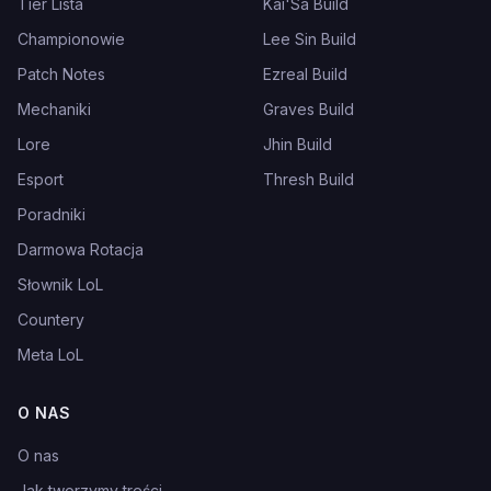
Tier Lista
Kai'Sa Build
Championowie
Lee Sin Build
Patch Notes
Ezreal Build
Mechaniki
Graves Build
Lore
Jhin Build
Esport
Thresh Build
Poradniki
Darmowa Rotacja
Słownik LoL
Countery
Meta LoL
O NAS
O nas
Jak tworzymy treści