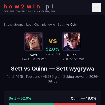
how2win
.
pl
DOBIERZ CHAMPIONA NA NASTĘPNĄ GRĘ
Strona główna
LoL
Championowie
Sett
vs Quinn
VS
52.0
%
win rate Sett
Sett
Quinn
Tier
A
·
50.7
% WR
Tier
B
·
53.5
% WR
Sett
vs
Quinn
—
Sett wygrywa
Patch
16.15
·
Top Lane
· ~
5,530
gier
·
Zaktualizowano
:
2026-
08-03
Sett
—
52.0
%
Quinn
—
48.0
%