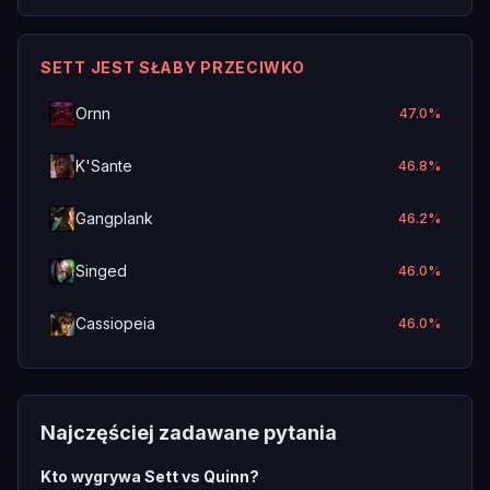
SETT JEST SŁABY PRZECIWKO
Ornn
47.0
%
K'Sante
46.8
%
Gangplank
46.2
%
Singed
46.0
%
Cassiopeia
46.0
%
Najczęściej zadawane pytania
Kto wygrywa Sett vs Quinn?