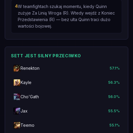
4
W teamfightach szukaj momentu, kiedy Quinn
zużyje Za Linią Wroga (R). Wtedy wejdź z Koniec
Przedstawienia (R) — bez ulta Quinn traci dużo
wartości bojowej.
SETT JEST SILNY PRZECIWKO
Renekton
57.1
%
Kayle
56.3
%
Cho'Gath
56.0
%
Jax
55.5
%
Teemo
55.1
%