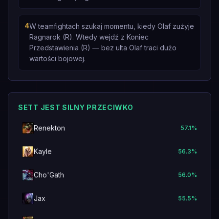
4
W teamfightach szukaj momentu, kiedy Olaf zużyje
Ragnarok (R). Wtedy wejdź z Koniec
Przedstawienia (R) — bez ulta Olaf traci dużo
wartości bojowej.
SETT JEST SILNY PRZECIWKO
Renekton
57.1
%
Kayle
56.3
%
Cho'Gath
56.0
%
Jax
55.5
%