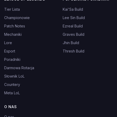
Tier Lista
Kai'Sa Build
Championowie
Lee Sin Build
Patch Notes
Ezreal Build
Mechaniki
Graves Build
Lore
Jhin Build
Esport
Thresh Build
Poradniki
Darmowa Rotacja
Słownik LoL
Countery
Meta LoL
O NAS
O nas