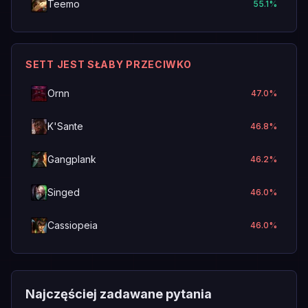
Teemo
55.1
%
SETT JEST SŁABY PRZECIWKO
Ornn
47.0
%
K'Sante
46.8
%
Gangplank
46.2
%
Singed
46.0
%
Cassiopeia
46.0
%
Najczęściej zadawane pytania