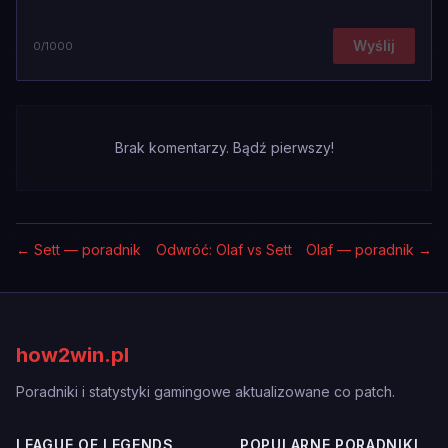
Wyślij
0
/1000
Brak komentarzy. Bądź pierwszy!
←
Sett — poradnik
Odwróć: Olaf vs Sett
Olaf — poradnik
→
how2win.pl
Poradniki i statystyki gamingowe aktualizowane co patch.
LEAGUE OF LEGENDS
POPULARNE PORADNIKI