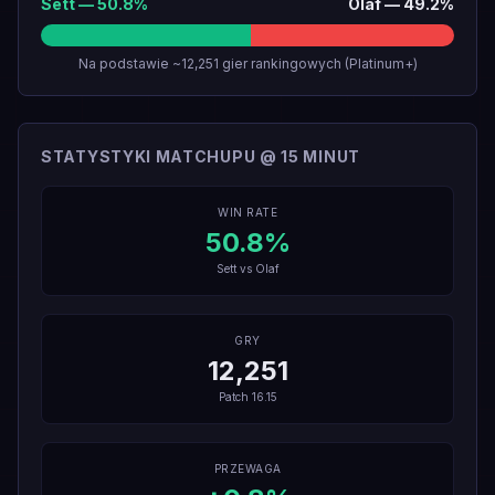
Sett
—
50.8
%
Olaf
—
49.2
%
Na podstawie ~12,251 gier rankingowych (Platinum+)
STATYSTYKI MATCHUPU @ 15 MINUT
WIN RATE
50.8
%
Sett
vs
Olaf
GRY
12,251
Patch
16.15
PRZEWAGA