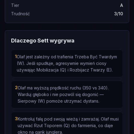
Tier
A
Trudność
3/10
Dlaczego Sett wygrywa
1
Olaf jest zależny od trafienia Trzeba Być Twardym
(W). Jeśli spudłuje, agresywnie wymień ciosy
używając Mobilizacja (Q) i Rozbijacz Twarzy (E).
2
Olaf ma wyższą prędkość ruchu (350 vs 340).
Warduj głęboko i nie pozwól się dogonić —
Sierpowy (W) pomoże utrzymać dystans.
3
Kontroluj falę pod swoją wieżą i zamrażaj. Olaf musi
używać Rzut Toporem (Q) do farmienia, co daje
okno na gank junglera.