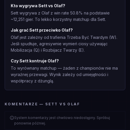
Kto wygrywa Sett vs Olaf?
Sett wygrywa z Olaf z win rate 50.8% na podstawie
~12,251 gier. To lekko korzystny matchup dla Sett.
Jak grać Sett przeciwko Olaf?
Olaf jest zależny od trafienia Trzeba Być Twardym (W).
Jeśli spudłuje, agresywnie wymień ciosy używając
Mobilizacja (Q) i Rozbijacz Twarzy (E).
Czy Sett kontruje Olaf?
To wyrównany matchup — żaden z championów nie ma
wyraźnej przewagi. Wynik zależy od umiejętności i
współpracy z dżunglą.
KOMENTARZE — SETT VS OLAF
System komentarzy jest chwilowo niedostępny. Spróbuj
ponownie później.