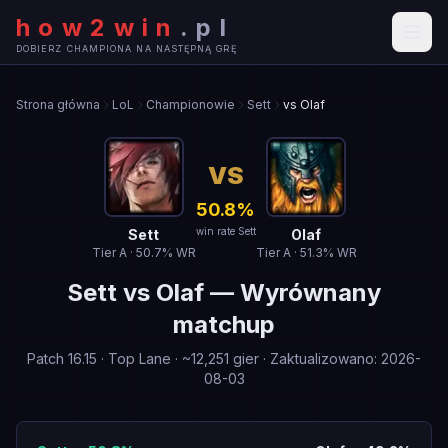
how2win
.
pl
DOBIERZ CHAMPIONA NA NASTĘPNĄ GRĘ
Strona główna
LoL
Championowie
Sett
vs Olaf
VS
50.8
%
win rate Sett
Sett
Olaf
Tier
A
·
50.7
% WR
Tier
A
·
51.3
% WR
Sett
vs
Olaf
—
Wyrównany
matchup
Patch
16.15
·
Top Lane
· ~
12,251
gier
·
Zaktualizowano
:
2026-
08-03