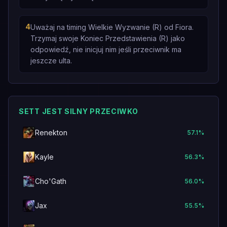
4
Uważaj na timing Wielkie Wyzwanie (R) od Fiora.
Trzymaj swoje Koniec Przedstawienia (R) jako
odpowiedź, nie inicjuj nim jeśli przeciwnik ma
jeszcze ulta.
SETT JEST SILNY PRZECIWKO
Renekton
57.1
%
Kayle
56.3
%
Cho'Gath
56.0
%
Jax
55.5
%