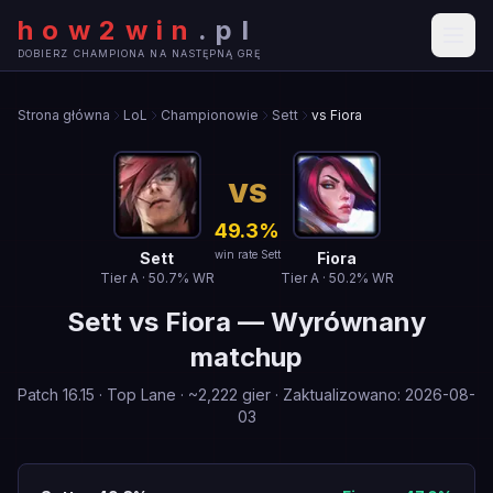
how2win
.
pl
DOBIERZ CHAMPIONA NA NASTĘPNĄ GRĘ
Strona główna
LoL
Championowie
Sett
vs Fiora
VS
49.3
%
win rate Sett
Sett
Fiora
Tier
A
·
50.7
% WR
Tier
A
·
50.2
% WR
Sett
vs
Fiora
—
Wyrównany
matchup
Patch
16.15
·
Top Lane
· ~
2,222
gier
·
Zaktualizowano
:
2026-08-
03