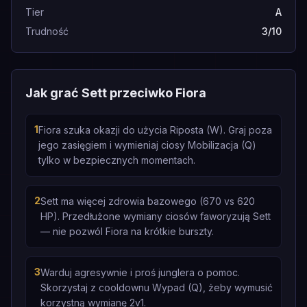
Tier
A
Trudność
3/10
Jak grać Sett przeciwko Fiora
1
Fiora szuka okazji do użycia Riposta (W). Graj poza
jego zasięgiem i wymieniaj ciosy Mobilizacja (Q)
tylko w bezpiecznych momentach.
2
Sett ma więcej zdrowia bazowego (670 vs 620
HP). Przedłużone wymiany ciosów faworyzują Sett
— nie pozwól Fiora na krótkie burszty.
3
Warduj agresywnie i proś junglera o pomoc.
Skorzystaj z cooldownu Wypad (Q), żeby wymusić
korzystną wymianę 2v1.