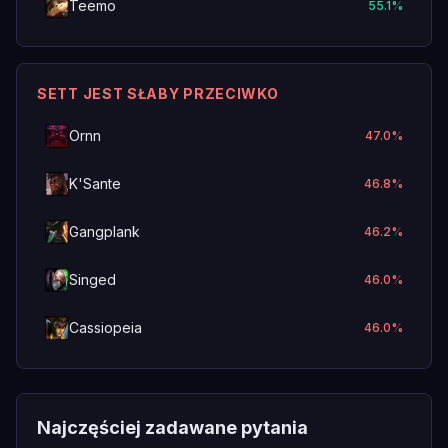
Teemo
55.1
%
SETT JEST SŁABY PRZECIWKO
Ornn
47.0
%
K'Sante
46.8
%
Gangplank
46.2
%
Singed
46.0
%
Cassiopeia
46.0
%
Najczęściej zadawane pytania