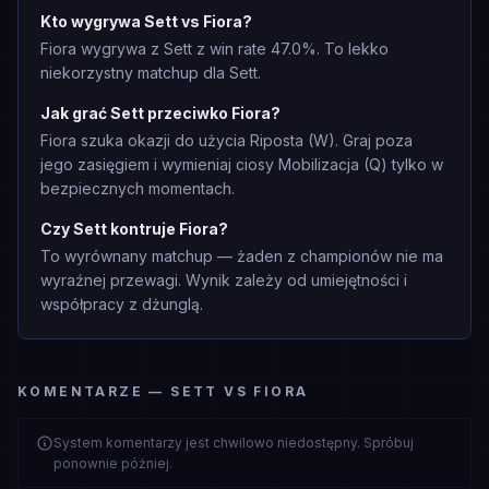
Kto wygrywa Sett vs Fiora?
Fiora wygrywa z Sett z win rate 47.0%. To lekko
niekorzystny matchup dla Sett.
Jak grać Sett przeciwko Fiora?
Fiora szuka okazji do użycia Riposta (W). Graj poza
jego zasięgiem i wymieniaj ciosy Mobilizacja (Q) tylko w
bezpiecznych momentach.
Czy Sett kontruje Fiora?
To wyrównany matchup — żaden z championów nie ma
wyraźnej przewagi. Wynik zależy od umiejętności i
współpracy z dżunglą.
KOMENTARZE — SETT VS FIORA
System komentarzy jest chwilowo niedostępny. Spróbuj
ponownie później.