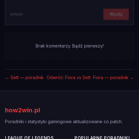
Wyślij
0
/1000
Brak komentarzy. Bądź pierwszy!
←
Sett — poradnik
Odwróć: Fiora vs Sett
Fiora — poradnik
→
how2win.pl
Poradniki i statystyki gamingowe aktualizowane co patch.
LEAGUE OF LEGENDS
POPULARNE PORADNIKI