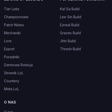
Tier Lista
Kai'Sa Build
Championowie
Lee Sin Build
Patch Notes
Ezreal Build
Mechaniki
Graves Build
Lore
Jhin Build
Esport
Thresh Build
Poradniki
Darmowa Rotacja
Słownik LoL
Countery
Meta LoL
O NAS
O nas