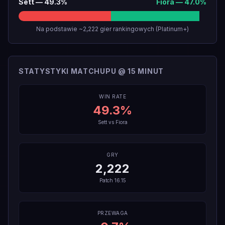
Sett
—
49.3
%
Fiora
—
47.0
%
Na podstawie ~2,222 gier rankingowych (Platinum+)
STATYSTYKI MATCHUPU @ 15 MINUT
WIN RATE
49.3
%
Sett
vs
Fiora
GRY
2,222
Patch
16.15
PRZEWAGA