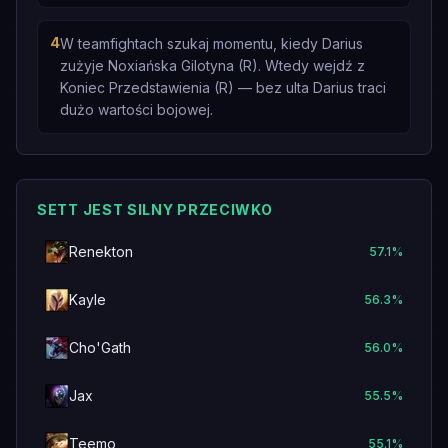
4
W teamfightach szukaj momentu, kiedy Darius
zużyje Noxiańska Gilotyna (R). Wtedy wejdź z
Koniec Przedstawienia (R) — bez ulta Darius traci
dużo wartości bojowej.
SETT JEST SILNY PRZECIWKO
Renekton
57.1
%
Kayle
56.3
%
Cho'Gath
56.0
%
Jax
55.5
%
Teemo
55.1
%