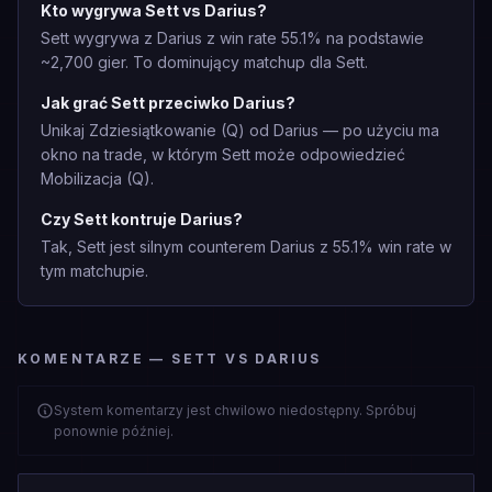
Kto wygrywa Sett vs Darius?
Sett wygrywa z Darius z win rate 55.1% na podstawie
~2,700 gier. To dominujący matchup dla Sett.
Jak grać Sett przeciwko Darius?
Unikaj Zdziesiątkowanie (Q) od Darius — po użyciu ma
okno na trade, w którym Sett może odpowiedzieć
Mobilizacja (Q).
Czy Sett kontruje Darius?
Tak, Sett jest silnym counterem Darius z 55.1% win rate w
tym matchupie.
KOMENTARZE — SETT VS DARIUS
System komentarzy jest chwilowo niedostępny. Spróbuj
ponownie później.