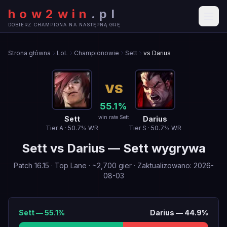
how2win
.
pl
DOBIERZ CHAMPIONA NA NASTĘPNĄ GRĘ
Strona główna
LoL
Championowie
Sett
vs Darius
VS
55.1
%
win rate Sett
Sett
Darius
Tier
A
·
50.7
% WR
Tier
S
·
50.7
% WR
Sett
vs
Darius
—
Sett wygrywa
Patch
16.15
·
Top Lane
· ~
2,700
gier
·
Zaktualizowano
:
2026-
08-03
Sett
—
55.1
%
Darius
—
44.9
%