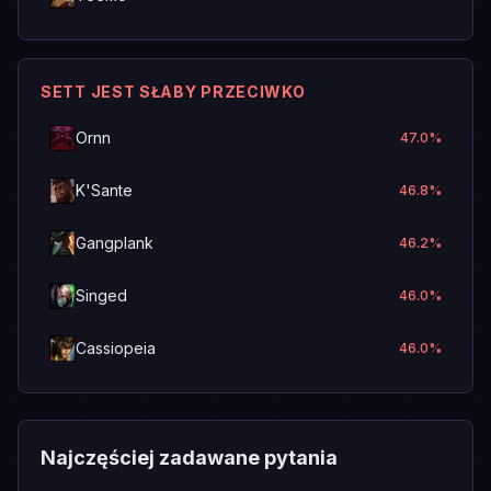
SETT JEST SŁABY PRZECIWKO
Ornn
47.0
%
K'Sante
46.8
%
Gangplank
46.2
%
Singed
46.0
%
Cassiopeia
46.0
%
Najczęściej zadawane pytania