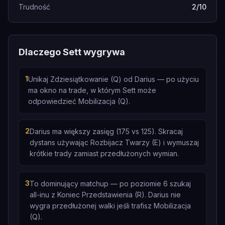
Trudność
2/10
Dlaczego Sett wygrywa
1
Unikaj Zdziesiątkowanie (Q) od Darius — po użyciu
ma okno na trade, w którym Sett może
odpowiedzieć Mobilizacja (Q).
2
Darius ma większy zasięg (175 vs 125). Skracaj
dystans używając Rozbijacz Twarzy (E) i wymuszaj
krótkie trady zamiast przedłużonych wymian.
3
To dominujący matchup — po poziomie 6 szukaj
all-inu z Koniec Przedstawienia (R). Darius nie
wygra przedłużonej walki jeśli trafisz Mobilizacja
(Q).