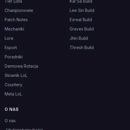
Tier Lista
Kai'Sa Build
Championowie
Lee Sin Build
Patch Notes
Ezreal Build
Mechaniki
Graves Build
Lore
Jhin Build
Esport
Thresh Build
Poradniki
Darmowa Rotacja
Słownik LoL
Countery
Meta LoL
O NAS
O nas
Jak tworzymy treści