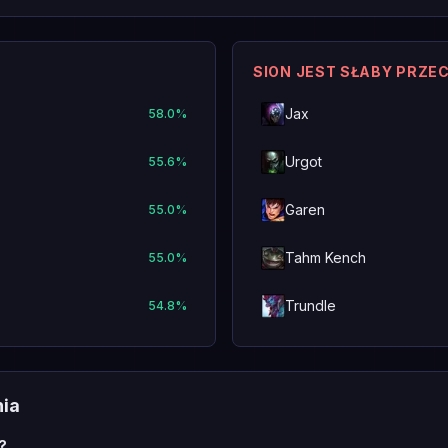
SION JEST SŁABY PRZE
Jax
58.0
%
Urgot
55.6
%
Garen
55.0
%
Tahm Kench
55.0
%
Trundle
54.8
%
nia
?