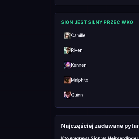
SION JEST SILNY PRZECIWKO
Camille
Riven
Kennen
Malphite
Quinn
Najczęściej zadawane pyta
Kto wygrywa Sion vs Heimerdinger