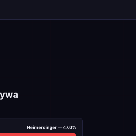
rywa
Heimerdinger
—
47.0
%