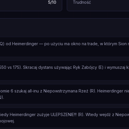
5/10
Trudność
Q) od Heimerdinger — po użyciu ma okno na trade, w którym Sion
50 vs 175). Skracaj dystans używając Ryk Zabójcy (E) i wymuszaj k
ie 6 szukaj all-inu z Niepowstrzymana Rzeź (R). Heimerdinger nie 
Q).
iedy Heimerdinger zużyje ULEPSZENIE!!! (R). Wtedy wejdź z Niepo
bojowej.