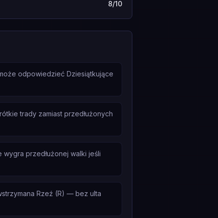
8/10
 może odpowiedzieć Dziesiątkujące
rótkie trady zamiast przedłużonych
wygra przedłużonej walki jeśli
wstrzymana Rzeź (R) — bez ulta