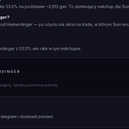
te 53.0% na podstawie ~3,613 gier. To dominujący matchup dla Sio
nger?
 od Heimerdinger — po użyciu ma okno na trade, w którym Sion mo
erdinger z 53.0% win rate w tym matchupie.
RDINGER
stępny. Spróbuj ponownie później.
rategiami i doświadczeniami.