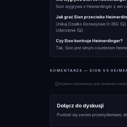
Sion wygrywa z Heimerdinger z win ra
Jak grać Sion przeciwko Heimerdi
Unikaj Działko Rozwojowe H-28G (Q)
Uderzenie (Q).
Czy Sion kontruje Heimerdinger?
Tak, Sion jest silnym counterem Heim
KOMENTARZE — SION VS HEIME
System komentarzy jest chwilowo niedo
Dołącz do dyskusji
Podziel się swoimi przemyśleniami, st