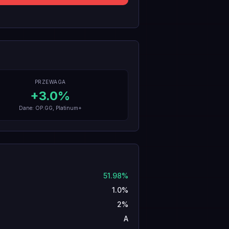
PRZEWAGA
+
3.0
%
Dane: OP.GG, Platinum+
51.98%
1.0%
2%
A