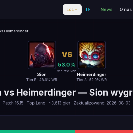
LoL
TFT
News
O nas
vs Heimerdinger
VS
53.0
%
win rate Sion
Sion
Heimerdinger
Tier
B
·
48.9
% WR
Tier
A
·
52.0
% WR
n
vs
Heimerdinger
—
Sion wyg
Patch
16.15
·
Top Lane
· ~
3,613
gier
·
Zaktualizowano
:
2026-08-03