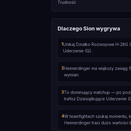
Trudność
Dlaczego Sion wygrywa
1
Unikaj Działko Rozwojowe H-28G (
Uderzenie (Q).
2
Heimerdinger ma większy zasięg (5
wymian.
3
To dominujący matchup — po poziom
trafisz Dziesiątkujące Uderzenie (
4
W teamfightach szukaj momentu, k
Heimerdinger traci dużo wartości 