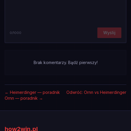
Wyślij
0
/1000
Brak komentarzy. Bądź pierwszy!
←
Heimerdinger — poradnik
Odwróć: Ornn vs Heimerdinger
Ornn — poradnik
→
how2win.pl