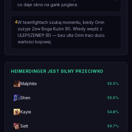
co daje okno na gank junglera.
4
W teamfightach szukaj momentu, kiedy Ornn
zużyje Zew Boga Kuźni (R). Wtedy wejdź z
ULEPSZENIE!!! (R) — bez ulta Ornn traci dużo
wartości bojowej.
HEIMERDINGER JEST SILNY PRZECIWKO
Malphite
55.5
%
Shen
55.0
%
Kayle
54.8
%
Sett
54.7
%