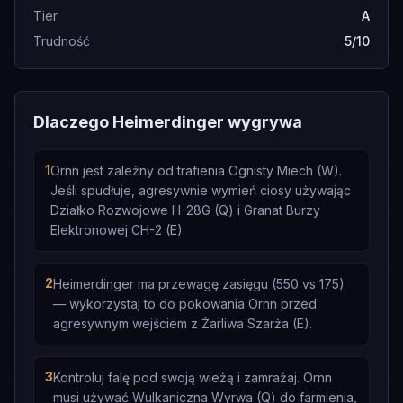
Tier
A
Trudność
5/10
Dlaczego Heimerdinger wygrywa
1
Ornn jest zależny od trafienia Ognisty Miech (W).
Jeśli spudłuje, agresywnie wymień ciosy używając
Działko Rozwojowe H-28G (Q) i Granat Burzy
Elektronowej CH-2 (E).
2
Heimerdinger ma przewagę zasięgu (550 vs 175)
— wykorzystaj to do pokowania Ornn przed
agresywnym wejściem z Żarliwa Szarża (E).
3
Kontroluj falę pod swoją wieżą i zamrażaj. Ornn
musi używać Wulkaniczna Wyrwa (Q) do farmienia,