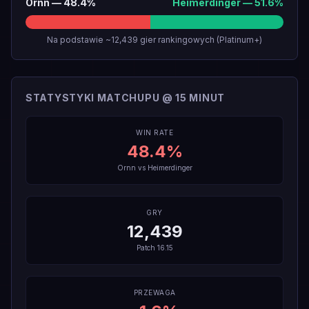
Ornn
—
48.4
%
Heimerdinger
—
51.6
%
Na podstawie ~12,439 gier rankingowych (Platinum+)
STATYSTYKI MATCHUPU @ 15 MINUT
WIN RATE
48.4
%
Ornn
vs
Heimerdinger
GRY
12,439
Patch
16.15
PRZEWAGA