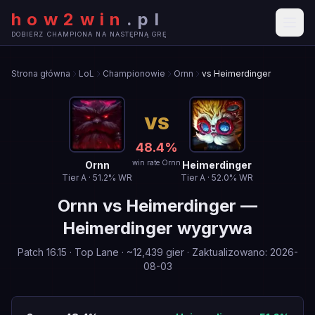
how2win
.
pl
DOBIERZ CHAMPIONA NA NASTĘPNĄ GRĘ
Strona główna
LoL
Championowie
Ornn
vs Heimerdinger
VS
48.4
%
win rate Ornn
Ornn
Heimerdinger
Tier
A
·
51.2
% WR
Tier
A
·
52.0
% WR
Ornn
vs
Heimerdinger
—
Heimerdinger wygrywa
Patch
16.15
·
Top Lane
· ~
12,439
gier
·
Zaktualizowano
:
2026-
08-03