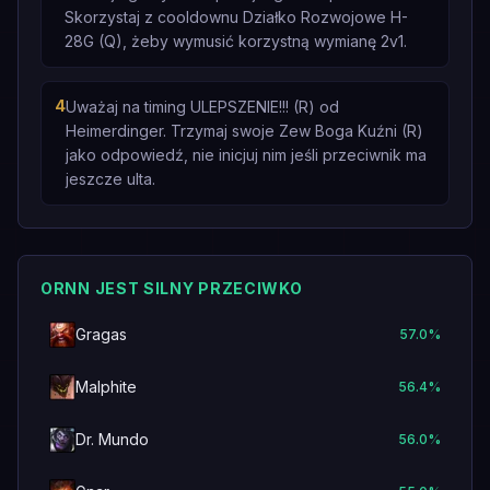
Skorzystaj z cooldownu Działko Rozwojowe H-
28G (Q), żeby wymusić korzystną wymianę 2v1.
4
Uważaj na timing ULEPSZENIE!!! (R) od
Heimerdinger. Trzymaj swoje Zew Boga Kuźni (R)
jako odpowiedź, nie inicjuj nim jeśli przeciwnik ma
jeszcze ulta.
ORNN JEST SILNY PRZECIWKO
Gragas
57.0
%
Malphite
56.4
%
Dr. Mundo
56.0
%