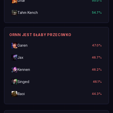
Gnar
55.0
%
Tahm Kench
54.7
%
ORNN JEST SŁABY PRZECIWKO
Garen
47.0
%
Jax
46.7
%
Kennen
46.2
%
Singed
46.1
%
Illaoi
44.3
%