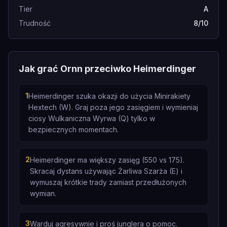
Tier
A
Trudność
8/10
Jak grać Ornn przeciwko Heimerdinger
1
Heimerdinger szuka okazji do użycia Minirakiety
Hextech (W). Graj poza jego zasięgiem i wymieniaj
ciosy Wulkaniczna Wyrwa (Q) tylko w
bezpiecznych momentach.
2
Heimerdinger ma większy zasięg (550 vs 175).
Skracaj dystans używając Żarliwa Szarża (E) i
wymuszaj krótkie trady zamiast przedłużonych
wymian.
3
Warduj agresywnie i proś junglera o pomoc.