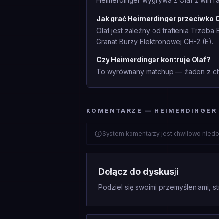
Heimerdinger wygrywa z Olaf z win ra
Jak grać Heimerdinger przeciwko 
Olaf jest zależny od trafienia Trzeb
Granat Burzy Elektronowej CH-2 (E).
Czy Heimerdinger kontruje Olaf?
To wyrównany matchup — żaden z cha
KOMENTARZE — HEIMERDINGER 
System komentarzy jest chwilowo niedo
Dołącz do dyskusji
Podziel się swoimi przemyśleniami, st