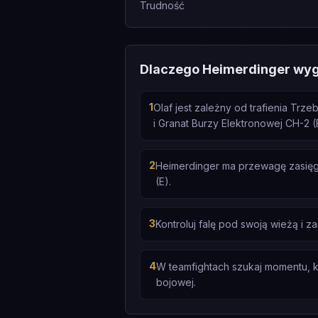
Trudność
Dlaczego Heimerdinger wy
1
Olaf jest zależny od trafienia Tr
i Granat Burzy Elektronowej CH-2 (
2
Heimerdinger ma przewagę zasięg
(E).
3
Kontroluj falę pod swoją wieżą i 
4
W teamfightach szukaj momentu, ki
bojowej.