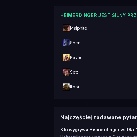
HEIMERDINGER JEST SILNY PR
Malphite
Shen
Kayle
Sett
Illaoi
Najczęściej zadawane pyta
Kto wygrywa Heimerdinger vs Olaf