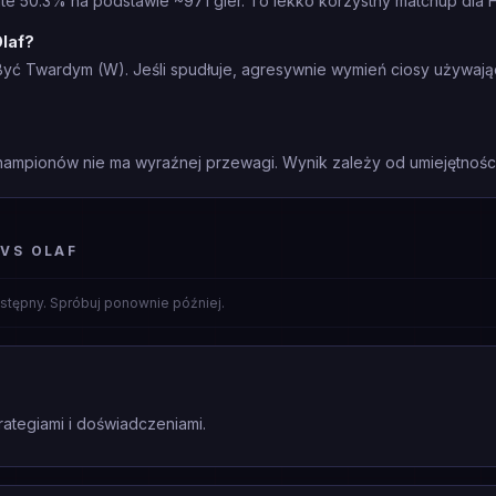
te 50.3% na podstawie ~971 gier. To lekko korzystny matchup dla 
Olaf?
a Być Twardym (W). Jeśli spudłuje, agresywnie wymień ciosy używaj
mpionów nie ma wyraźnej przewagi. Wynik zależy od umiejętności 
VS OLAF
stępny. Spróbuj ponownie później.
rategiami i doświadczeniami.