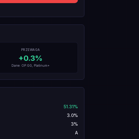
PRZEWAGA
+
0.3
%
Dane: OP.GG, Platinum+
51.31%
3.0%
3%
A