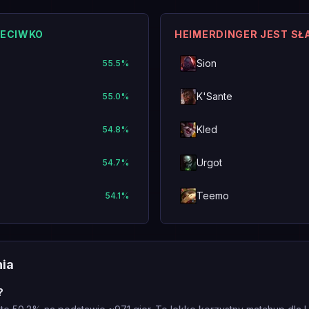
ZECIWKO
HEIMERDINGER JEST SŁ
Sion
55.5
%
K'Sante
55.0
%
Kled
54.8
%
Urgot
54.7
%
Teemo
54.1
%
nia
?