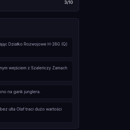
3/10
ywając Działko Rozwojowe H-28G (Q)
wnym wejściem z Szaleńczy Zamach
kno na gank junglera.
ez ulta Olaf traci dużo wartości