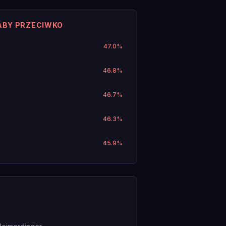
ABY PRZECIWKO
47.0
%
46.8
%
46.7
%
46.3
%
45.9
%