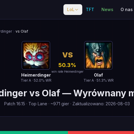
LoL
TFT
News
O nas
dinger
vs Olaf
VS
50.3
%
win rate Heimerdinger
Heimerdinger
Olaf
Tier
A
·
52.0
% WR
Tier
A
·
51.3
% WR
dinger
vs
Olaf
—
Wyrównany m
Patch
16.15
·
Top Lane
· ~
971
gier
·
Zaktualizowano
:
2026-08-03