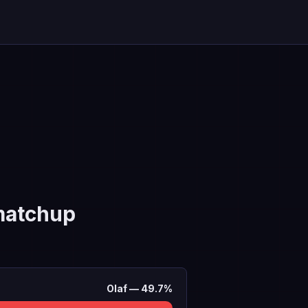
atchup
Olaf
—
49.7
%