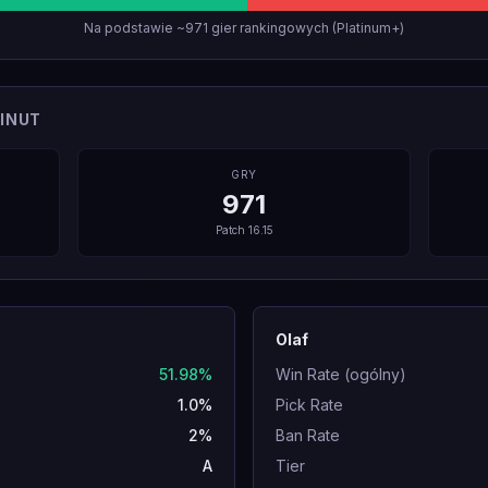
Na podstawie ~971 gier rankingowych (Platinum+)
INUT
GRY
971
Patch
16.15
Olaf
51.98%
Win Rate (ogólny)
1.0%
Pick Rate
2%
Ban Rate
A
Tier