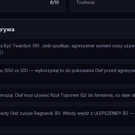
8/10
Trudność
grywa
zeba Być Twardym (W). Jeśli spudłuje, agresywnie wymień ciosy uż
E).
u (550 vs 125) — wykorzystaj to do pokowania Olaf przed agresy
zamrażaj. Olaf musi używać Rzut Toporem (Q) do farmienia, co daje o
edy Olaf zużyje Ragnarok (R). Wtedy wejdź z ULEPSZENIE!!! (R) — b