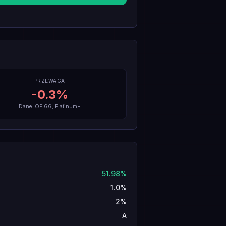
PRZEWAGA
-0.3
%
Dane: OP.GG, Platinum+
51.98%
1.0%
2%
A