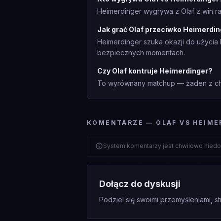
Heimerdinger wygrywa z Olaf z win ra
Jak grać Olaf przeciwko Heimerdi
Heimerdinger szuka okazji do użycia 
bezpiecznych momentach.
Czy Olaf kontruje Heimerdinger?
To wyrównany matchup — żaden z cha
KOMENTARZE — OLAF VS HEIME
System komentarzy jest chwilowo niedo
Dołącz do dyskusji
Podziel się swoimi przemyśleniami, st