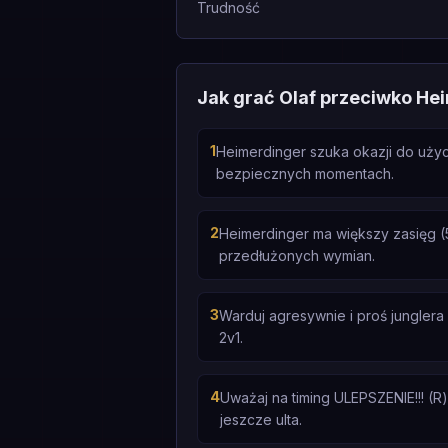
Trudność
Jak grać Olaf przeciwko He
1
Heimerdinger szuka okazji do użyci
bezpiecznych momentach.
2
Heimerdinger ma większy zasięg (5
przedłużonych wymian.
3
Warduj agresywnie i proś jungler
2v1.
4
Uważaj na timing ULEPSZENIE!!! (R)
jeszcze ulta.