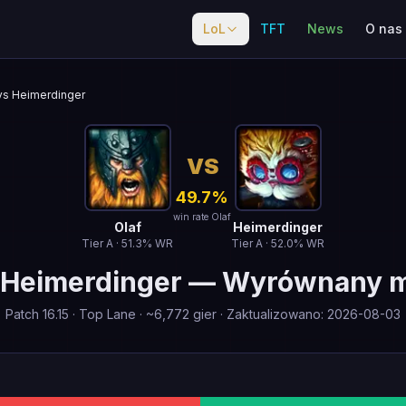
LoL
TFT
News
O nas
vs Heimerdinger
VS
49.7
%
win rate Olaf
Olaf
Heimerdinger
Tier
A
·
51.3
% WR
Tier
A
·
52.0
% WR
Heimerdinger
—
Wyrównany m
Patch
16.15
·
Top Lane
· ~
6,772
gier
·
Zaktualizowano
:
2026-08-03