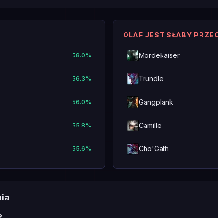
OLAF JEST SŁABY PRZE
Mordekaiser
58.0
%
Trundle
56.3
%
Gangplank
56.0
%
Camille
55.8
%
Cho'Gath
55.6
%
nia
?