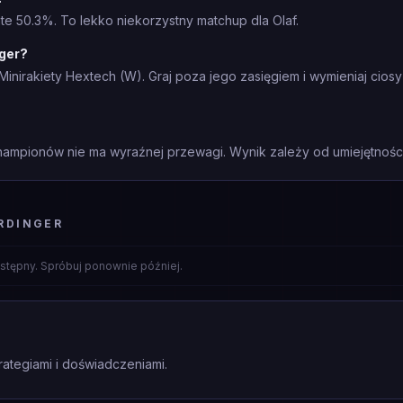
te 50.3%. To lekko niekorzystny matchup dla Olaf.
nger?
Minirakiety Hextech (W). Graj poza jego zasięgiem i wymieniaj cios
mpionów nie ma wyraźnej przewagi. Wynik zależy od umiejętności 
RDINGER
stępny. Spróbuj ponownie później.
rategiami i doświadczeniami.