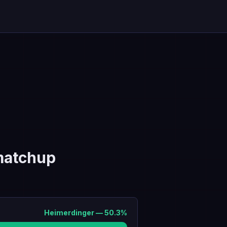
atchup
Heimerdinger
—
50.3
%