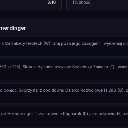
3/10
Trudność
imerdinger
a Minirakiety Hextech (W). Graj poza jego zasięgiem i wymieniaj c
50 vs 125). Skracaj dystans używając Szaleńczy Zamach (E) i wymus
a o pomoc. Skorzystaj z cooldownu Działko Rozwojowe H-28G (Q),
 od Heimerdinger. Trzymaj swoje Ragnarok (R) jako odpowiedź, nie i