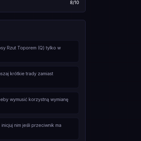
8/10
iosy Rzut Toporem (Q) tylko w
zaj krótkie trady zamiast
 żeby wymusić korzystną wymianę
nicjuj nim jeśli przeciwnik ma