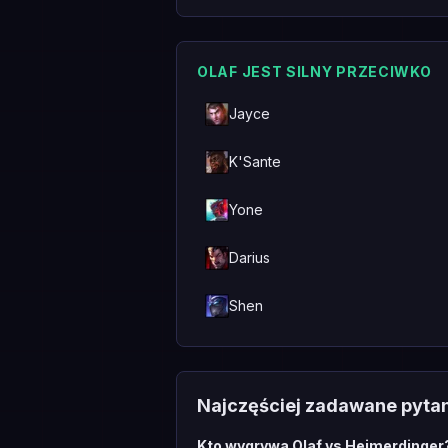
OLAF JEST SILNY PRZECIWKO
Jayce
K'Sante
Yone
Darius
Shen
Najczęściej zadawane pyta
Kto wygrywa Olaf vs Heimerdinger