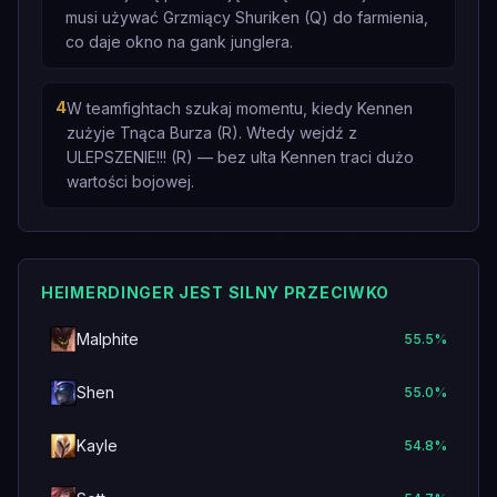
musi używać Grzmiący Shuriken (Q) do farmienia,
co daje okno na gank junglera.
4
W teamfightach szukaj momentu, kiedy Kennen
zużyje Tnąca Burza (R). Wtedy wejdź z
ULEPSZENIE!!! (R) — bez ulta Kennen traci dużo
wartości bojowej.
HEIMERDINGER JEST SILNY PRZECIWKO
Malphite
55.5
%
Shen
55.0
%
Kayle
54.8
%