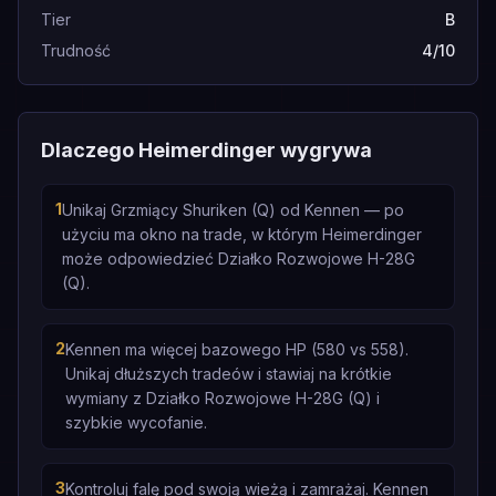
Tier
B
Trudność
4/10
Dlaczego Heimerdinger wygrywa
1
Unikaj Grzmiący Shuriken (Q) od Kennen — po
użyciu ma okno na trade, w którym Heimerdinger
może odpowiedzieć Działko Rozwojowe H-28G
(Q).
2
Kennen ma więcej bazowego HP (580 vs 558).
Unikaj dłuższych tradeów i stawiaj na krótkie
wymiany z Działko Rozwojowe H-28G (Q) i
szybkie wycofanie.
3
Kontroluj falę pod swoją wieżą i zamrażaj. Kennen