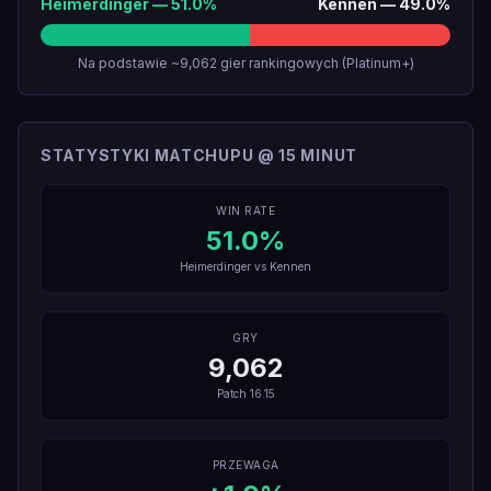
Heimerdinger
—
51.0
%
Kennen
—
49.0
%
Na podstawie ~9,062 gier rankingowych (Platinum+)
STATYSTYKI MATCHUPU @ 15 MINUT
WIN RATE
51.0
%
Heimerdinger
vs
Kennen
GRY
9,062
Patch
16.15
PRZEWAGA