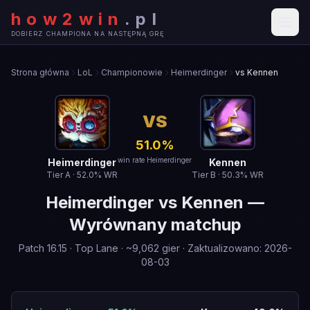
how2win
.
pl
DOBIERZ CHAMPIONA NA NASTĘPNĄ GRĘ
Strona główna
LoL
Championowie
Heimerdinger
vs Kennen
VS
51.0
%
win rate Heimerdinger
Heimerdinger
Kennen
Tier
A
·
52.0
% WR
Tier
B
·
50.3
% WR
Heimerdinger
vs
Kennen
—
Wyrównany matchup
Patch
16.15
·
Top Lane
· ~
9,062
gier
·
Zaktualizowano
:
2026-
08-03