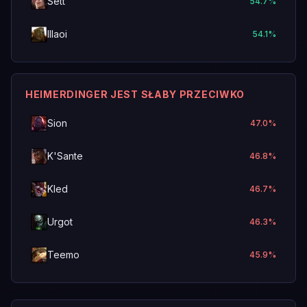
Sett
54.7
%
Illaoi
54.1
%
HEIMERDINGER JEST SŁABY PRZECIWKO
Sion
47.0
%
K'Sante
46.8
%
Kled
46.7
%
Urgot
46.3
%
Teemo
45.9
%