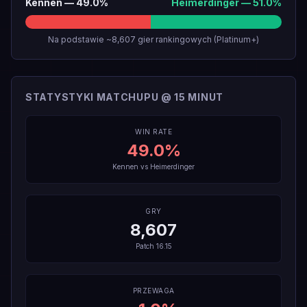
Kennen
—
49.0
%
Heimerdinger
—
51.0
%
Na podstawie ~8,607 gier rankingowych (Platinum+)
STATYSTYKI MATCHUPU @ 15 MINUT
WIN RATE
49.0
%
Kennen
vs
Heimerdinger
GRY
8,607
Patch
16.15
PRZEWAGA