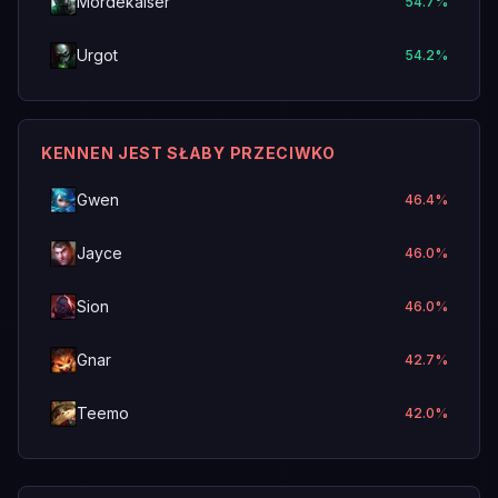
Mordekaiser
54.7
%
Urgot
54.2
%
KENNEN JEST SŁABY PRZECIWKO
Gwen
46.4
%
Jayce
46.0
%
Sion
46.0
%
Gnar
42.7
%
Teemo
42.0
%