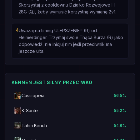
Skorzystaj z cooldownu Działko Rozwojowe H-
28G (Q), żeby wymusić korzystną wymianę 2v1.
4
Uważaj na timing ULEPSZENIE!!! (R) od
Heimerdinger. Trzymaj swoje Tnąca Burza (R) jako
odpowiedź, nie inicjuj nim jeśli przeciwnik ma
jeszcze ulta.
KENNEN JEST SILNY PRZECIWKO
Cassiopeia
56.5
%
K'Sante
55.2
%
Tahm Kench
54.8
%