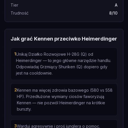
Tier
A
Trudność
8/10
Jak grać Kennen przeciwko Heimerdinger
1
Unikaj Działko Rozwojowe H-28G (Q) od
Heimerdinger — to jego główne narzędzie handlu.
Odpowiadaj Grzmiący Shuriken (Q) dopiero gdy
jest na cooldownie.
2
Kennen ma więcej zdrowia bazowego (580 vs 558
HP). Przedłużone wymiany ciosów faworyzują
Kennen — nie pozwól Heimerdinger na krótkie
burszty.
3
Warduj agresywnie i proś junglera o pomoc.