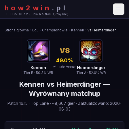
how2win
.
pl
DOBIERZ CHAMPIONA NA NASTĘPNĄ GRĘ
Strona główna
LoL
Championowie
Kennen
vs Heimerdinger
VS
49.0
%
win rate Kennen
Kennen
Heimerdinger
Tier
B
·
50.3
% WR
Tier
A
·
52.0
% WR
Kennen
vs
Heimerdinger
—
Wyrównany matchup
Patch
16.15
·
Top Lane
· ~
8,607
gier
·
Zaktualizowano
:
2026-
08-03