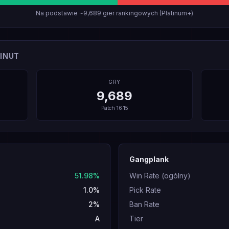
Na podstawie ~9,689 gier rankingowych (Platinum+)
INUT
GRY
9,689
Patch
16.15
Gangplank
51.98%
Win Rate (ogólny)
1.0%
Pick Rate
2%
Ban Rate
A
Tier