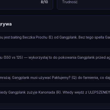
8/10
Trudność
grywa
u jest baiting Beczka Prochu (E) od Gangplank. Bez tego spella G
u (550 vs 125) — wykorzystaj to do pokowania Gangplank przed 
zamrażaj. Gangplank musi używać Paktujemy? (Q) do farmienia, co da
iedy Gangplank zużyje Kanonada (R). Wtedy wejdź z ULEPSZENIE!!! 