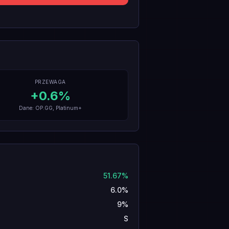
PRZEWAGA
+
0.6
%
Dane: OP.GG, Platinum+
51.67%
6.0%
9%
S