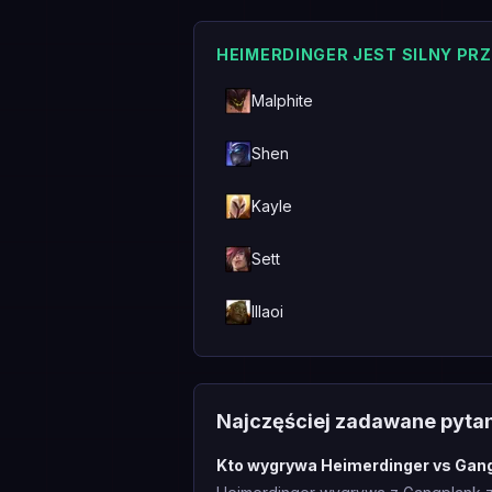
HEIMERDINGER JEST SILNY PR
Malphite
Shen
Kayle
Sett
Illaoi
Najczęściej zadawane pyta
Kto wygrywa Heimerdinger vs Gan