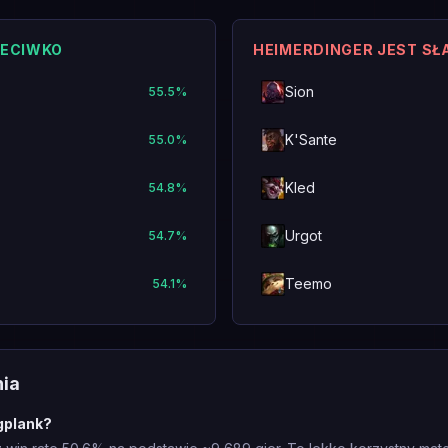
ZECIWKO
HEIMERDINGER JEST SŁ
Sion
55.5
%
K'Sante
55.0
%
Kled
54.8
%
Urgot
54.7
%
Teemo
54.1
%
nia
gplank?