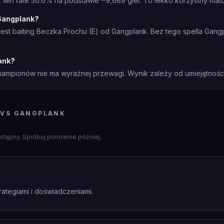
win rate 50.6% na podstawie ~9,689 gier. To lekko korzystny matc
Gangplank?
est baiting Beczka Prochu (E) od Gangplank. Bez tego spella Gang
ank?
mpionów nie ma wyraźnej przewagi. Wynik zależy od umiejętności 
 VS GANGPLANK
stępny. Spróbuj ponownie później.
rategiami i doświadczeniami.