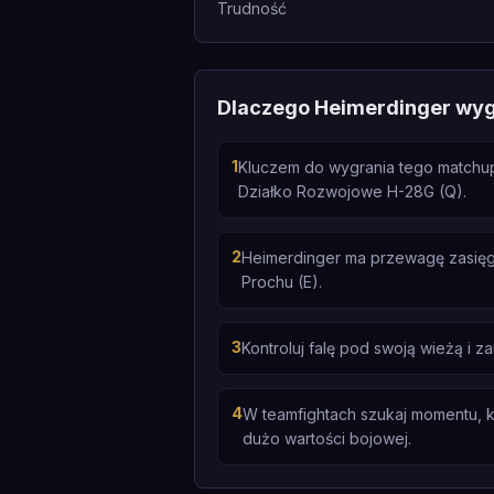
Trudność
Dlaczego Heimerdinger wy
1
Kluczem do wygrania tego matchup
Działko Rozwojowe H-28G (Q).
2
Heimerdinger ma przewagę zasięg
Prochu (E).
3
Kontroluj falę pod swoją wieżą i 
4
W teamfightach szukaj momentu, k
dużo wartości bojowej.