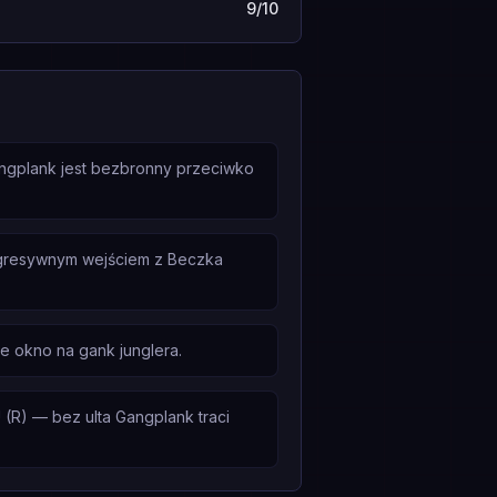
9/10
angplank jest bezbronny przeciwko
agresywnym wejściem z Beczka
je okno na gank junglera.
(R) — bez ulta Gangplank traci