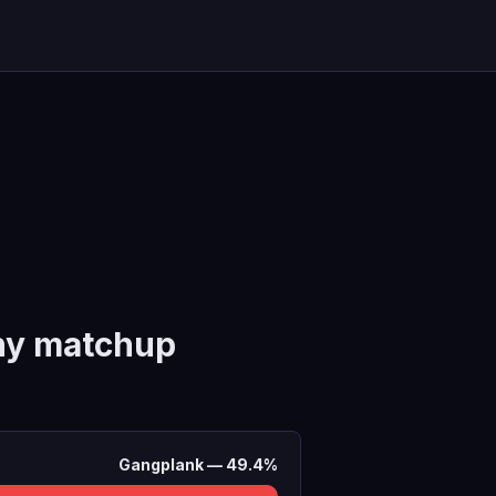
y matchup
Gangplank
—
49.4
%