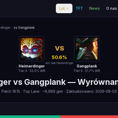
LoL
TFT
News
O nas
dinger
vs Gangplank
VS
50.6
%
win rate Heimerdinger
Heimerdinger
Gangplank
Tier
A
·
52.0
% WR
Tier
S
·
51.7
% WR
ger
vs
Gangplank
—
Wyrównan
Patch
16.15
·
Top Lane
· ~
9,689
gier
·
Zaktualizowano
:
2026-08-03