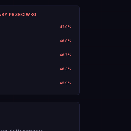
ABY PRZECIWKO
47.0
%
46.8
%
46.7
%
46.3
%
45.9
%