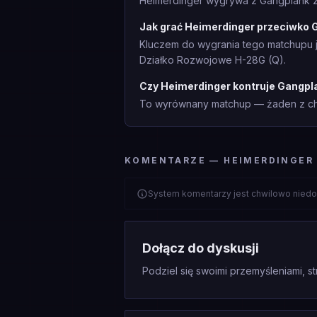
Heimerdinger wygrywa z Gangplank z 
Jak grać Heimerdinger przeciwko 
Kluczem do wygrania tego matchupu j
Działko Rozwojowe H-28G (Q).
Czy Heimerdinger kontruje Gangpl
To wyrównany matchup — żaden z cha
KOMENTARZE — HEIMERDINGER
System komentarzy jest chwilowo niedo
Dołącz do dyskusji
Podziel się swoimi przemyśleniami, st