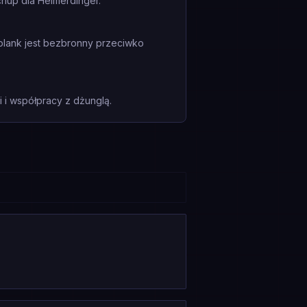
hup dla Heimerdinger.
plank jest bezbronny przeciwko
i współpracy z dżunglą.