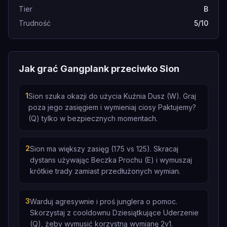
Tier
B
Trudność
5/10
Jak grać Gangplank przeciwko Sion
1
Sion szuka okazji do użycia Kuźnia Dusz (W). Graj
poza jego zasięgiem i wymieniaj ciosy Paktujemy?
(Q) tylko w bezpiecznych momentach.
2
Sion ma większy zasięg (175 vs 125). Skracaj
dystans używając Beczka Prochu (E) i wymuszaj
krótkie trady zamiast przedłużonych wymian.
3
Warduj agresywnie i proś junglera o pomoc.
Skorzystaj z cooldownu Dziesiątkujące Uderzenie
(Q), żeby wymusić korzystną wymianę 2v1.