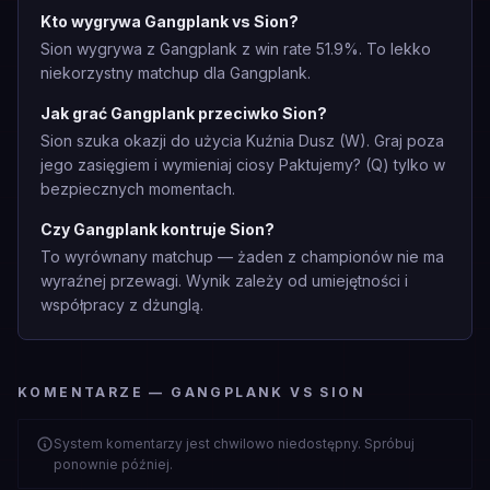
Kto wygrywa Gangplank vs Sion?
Sion wygrywa z Gangplank z win rate 51.9%. To lekko
niekorzystny matchup dla Gangplank.
Jak grać Gangplank przeciwko Sion?
Sion szuka okazji do użycia Kuźnia Dusz (W). Graj poza
jego zasięgiem i wymieniaj ciosy Paktujemy? (Q) tylko w
bezpiecznych momentach.
Czy Gangplank kontruje Sion?
To wyrównany matchup — żaden z championów nie ma
wyraźnej przewagi. Wynik zależy od umiejętności i
współpracy z dżunglą.
KOMENTARZE — GANGPLANK VS SION
System komentarzy jest chwilowo niedostępny. Spróbuj
ponownie później.