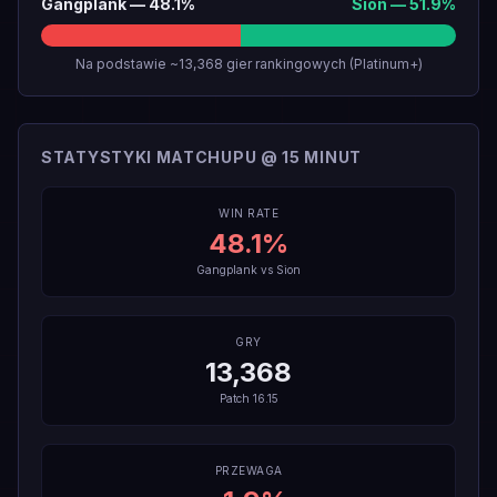
Gangplank
—
48.1
%
Sion
—
51.9
%
Na podstawie ~13,368 gier rankingowych (Platinum+)
STATYSTYKI MATCHUPU @ 15 MINUT
WIN RATE
48.1
%
Gangplank
vs
Sion
GRY
13,368
Patch
16.15
PRZEWAGA