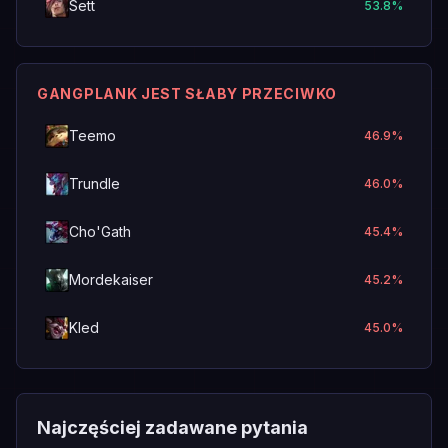
Sett
53.8
%
GANGPLANK JEST SŁABY PRZECIWKO
Teemo
46.9
%
Trundle
46.0
%
Cho'Gath
45.4
%
Mordekaiser
45.2
%
Kled
45.0
%
Najczęściej zadawane pytania