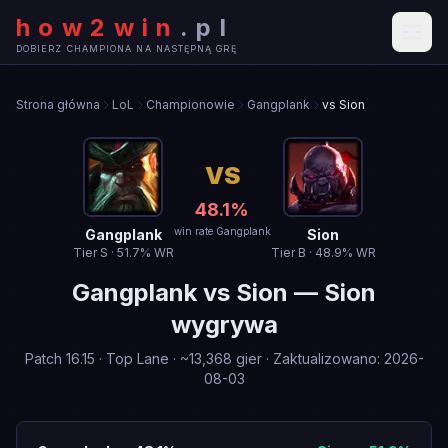
how2win
.
pl
DOBIERZ CHAMPIONA NA NASTĘPNĄ GRĘ
Strona główna
LoL
Championowie
Gangplank
vs Sion
VS
48.1
%
win rate Gangplank
Gangplank
Sion
Tier
S
·
51.7
% WR
Tier
B
·
48.9
% WR
Gangplank
vs
Sion
—
Sion
wygrywa
Patch
16.15
·
Top Lane
· ~
13,368
gier
·
Zaktualizowano
:
2026-
08-03