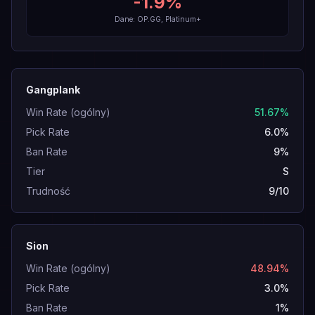
-1.9
%
Dane: OP.GG, Platinum+
Gangplank
Win Rate (ogólny)
51.67%
Pick Rate
6.0%
Ban Rate
9%
Tier
S
Trudność
9/10
Sion
Win Rate (ogólny)
48.94%
Pick Rate
3.0%
Ban Rate
1%