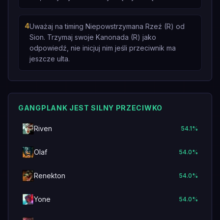
4
Uważaj na timing Niepowstrzymana Rzeź (R) od
Sion. Trzymaj swoje Kanonada (R) jako
odpowiedź, nie inicjuj nim jeśli przeciwnik ma
jeszcze ulta.
GANGPLANK JEST SILNY PRZECIWKO
Riven
54.1
%
Olaf
54.0
%
Renekton
54.0
%
Yone
54.0
%