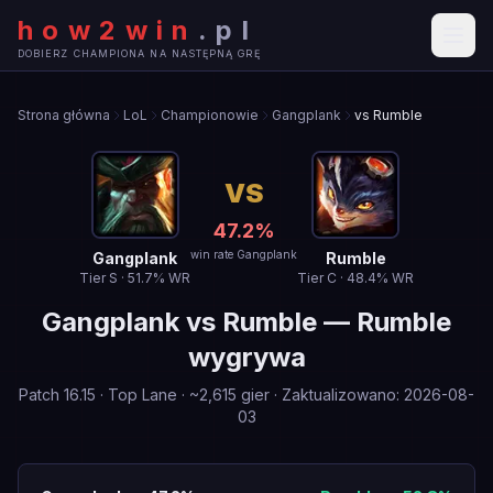
how2win
.
pl
DOBIERZ CHAMPIONA NA NASTĘPNĄ GRĘ
Strona główna
LoL
Championowie
Gangplank
vs Rumble
VS
47.2
%
win rate Gangplank
Gangplank
Rumble
Tier
S
·
51.7
% WR
Tier
C
·
48.4
% WR
Gangplank
vs
Rumble
—
Rumble
wygrywa
Patch
16.15
·
Top Lane
· ~
2,615
gier
·
Zaktualizowano
:
2026-08-
03