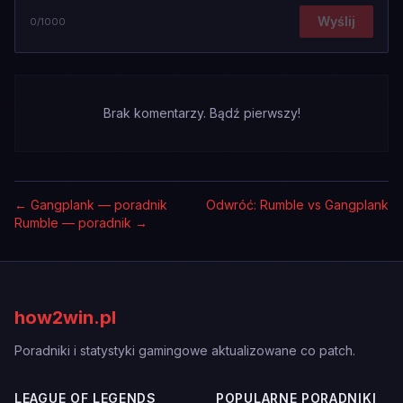
Wyślij
0
/1000
Brak komentarzy. Bądź pierwszy!
←
Gangplank — poradnik
Odwróć: Rumble vs Gangplank
Rumble — poradnik
→
how2win.pl
Poradniki i statystyki gamingowe aktualizowane co patch.
LEAGUE OF LEGENDS
POPULARNE PORADNIKI