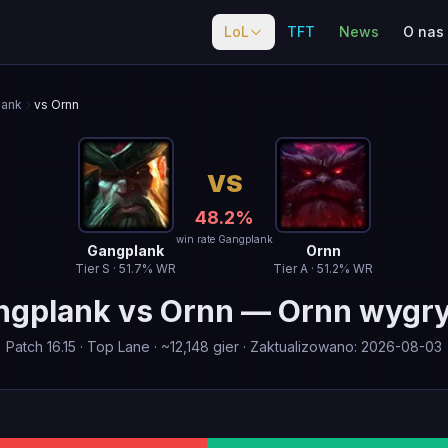
LoL
TFT
News
O nas
lank
vs Ornn
VS
48.2
%
win rate Gangplank
Gangplank
Ornn
Tier
S
·
51.7
% WR
Tier
A
·
51.2
% WR
ngplank
vs
Ornn
—
Ornn wygr
Patch
16.15
·
Top Lane
· ~
12,148
gier
·
Zaktualizowano
:
2026-08-03