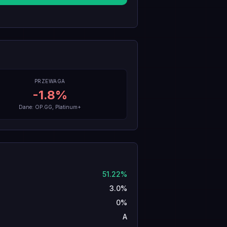
PRZEWAGA
-1.8
%
Dane: OP.GG, Platinum+
51.22%
3.0%
0%
A