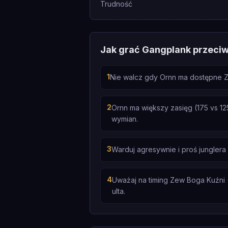
Trudność
Jak grać Gangplank przeci
1
Nie walcz gdy Ornn ma dostępne Ze
2
Ornn ma większy zasięg (175 vs 12
wymian.
3
Warduj agresywnie i proś jungler
4
Uważaj na timing Zew Boga Kuźni (
ulta.