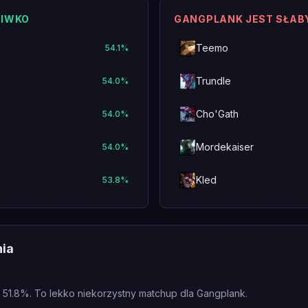
CIWKO
GANGPLANK JEST SŁAB
Teemo
54.1
%
Trundle
54.0
%
Cho'Gath
54.0
%
Mordekaiser
54.0
%
Kled
53.8
%
nia
 51.8%. To lekko niekorzystny matchup dla Gangplank.