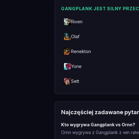
GANGPLANK JEST SILNY PRZE
Riven
Olaf
Renekton
Yone
Sett
Najczęściej zadawane pyta
Kto wygrywa Gangplank vs Ornn?
Ornn wygrywa z Gangplank z win rate