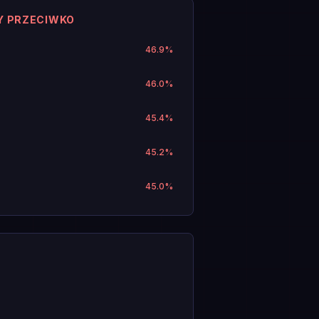
Y PRZECIWKO
46.9
%
46.0
%
45.4
%
45.2
%
45.0
%