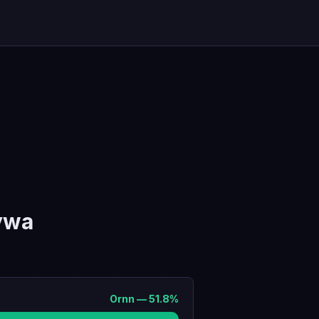
ywa
Ornn
—
51.8
%