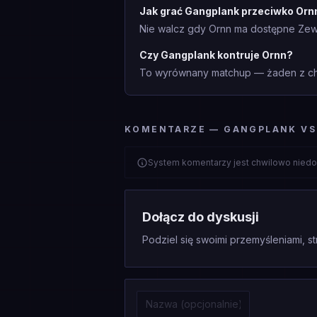
Jak grać Gangplank przeciwko Orn
Nie walcz gdy Ornn ma dostępne Zew B
Czy Gangplank kontruje Ornn?
To wyrównany matchup — żaden z cha
KOMENTARZE — GANGPLANK VS
System komentarzy jest chwilowo niedo
Dołącz do dyskusji
Podziel się swoimi przemyśleniami, st