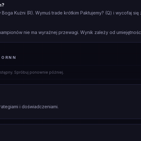
n?
oga Kuźni (R). Wymuś trade krótkim Paktujemy? (Q) i wycofaj się z
mpionów nie ma wyraźnej przewagi. Wynik zależy od umiejętności 
 ORNN
stępny. Spróbuj ponownie później.
rategiami i doświadczeniami.