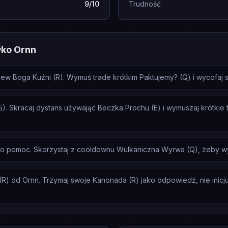
9/10
Trudność
wko Ornn
w Boga Kuźni (R). Wymuś trade krótkim Paktujemy? (Q) i wycofaj si
5). Skracaj dystans używając Beczka Prochu (E) i wymuszaj krótkie
a o pomoc. Skorzystaj z cooldownu Wulkaniczna Wyrwa (Q), żeby w
R) od Ornn. Trzymaj swoje Kanonada (R) jako odpowiedź, nie inicjuj