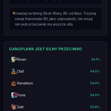
4
Uważaj na timing Skok Wiary (R) od Illaoi. Trzymaj
swoje Kanonada (R) jako odpowiedź, nie inicjuj
nim jeśli przeciwnik ma jeszcze ulta.
GANGPLANK JEST SILNY PRZECIWKO
Riven
54.1
%
Olaf
54.0
%
Renekton
54.0
%
Yone
54.0
%
Sett
53.8
%