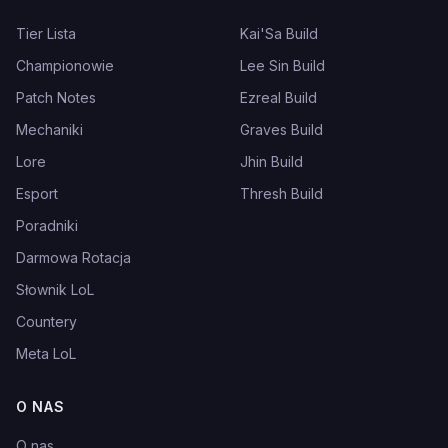
Tier Lista
Kai'Sa Build
Championowie
Lee Sin Build
Patch Notes
Ezreal Build
Mechaniki
Graves Build
Lore
Jhin Build
Esport
Thresh Build
Poradniki
Darmowa Rotacja
Słownik LoL
Countery
Meta LoL
O NAS
O nas