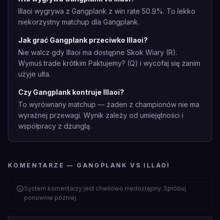
Illaoi wygrywa z Gangplank z win rate 50.9%. To lekko
niekorzystny matchup dla Gangplank.
Jak grać Gangplank przeciwko Illaoi?
Nie walcz gdy Illaoi ma dostępne Skok Wiary (R).
Wymuś trade krótkim Paktujemy? (Q) i wycofaj się zanim
użyje ulta.
Czy Gangplank kontruje Illaoi?
To wyrównany matchup — żaden z championów nie ma
wyraźnej przewagi. Wynik zależy od umiejętności i
współpracy z dżunglą.
KOMENTARZE — GANGPLANK VS ILLAOI
System komentarzy jest chwilowo niedostępny. Spróbuj
ponownie później.