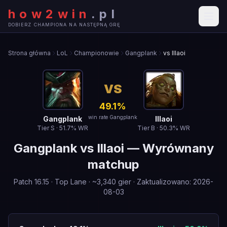
how2win
.
pl
DOBIERZ CHAMPIONA NA NASTĘPNĄ GRĘ
Strona główna
LoL
Championowie
Gangplank
vs Illaoi
VS
49.1
%
win rate Gangplank
Gangplank
Illaoi
Tier
S
·
51.7
% WR
Tier
B
·
50.3
% WR
Gangplank
vs
Illaoi
—
Wyrównany
matchup
Patch
16.15
·
Top Lane
· ~
3,340
gier
·
Zaktualizowano
:
2026-
08-03