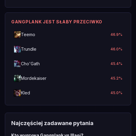
GANGPLANK JEST SŁABY PRZECIWKO
Teemo
46.9
%
Trundle
46.0
%
Cho'Gath
45.4
%
Mordekaiser
45.2
%
Kled
45.0
%
Najczęściej zadawane pytania
Kto wygrywa Gangplank vs Illaoi?