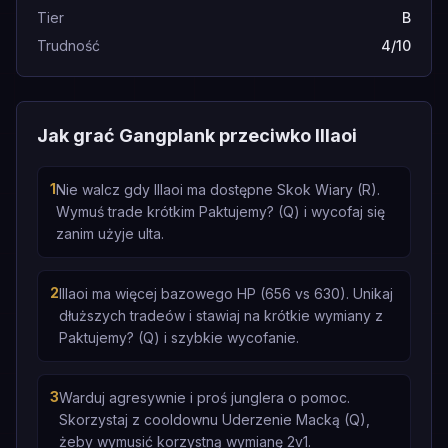
Tier
B
Trudność
4/10
Jak grać Gangplank przeciwko Illaoi
1
Nie walcz gdy Illaoi ma dostępne Skok Wiary (R).
Wymuś trade krótkim Paktujemy? (Q) i wycofaj się
zanim użyje ulta.
2
Illaoi ma więcej bazowego HP (656 vs 630). Unikaj
dłuższych tradeów i stawiaj na krótkie wymiany z
Paktujemy? (Q) i szybkie wycofanie.
3
Warduj agresywnie i proś junglera o pomoc.
Skorzystaj z cooldownu Uderzenie Macką (Q),
żeby wymusić korzystną wymianę 2v1.