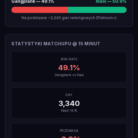
Gangplank
—
49.1
%
Illaoi
—
50.9
%
Na podstawie ~3,340 gier rankingowych (Platinum+)
STATYSTYKI MATCHUPU @ 15 MINUT
WIN RATE
49.1
%
Gangplank
vs
Illaoi
GRY
3,340
Patch
16.15
PRZEWAGA