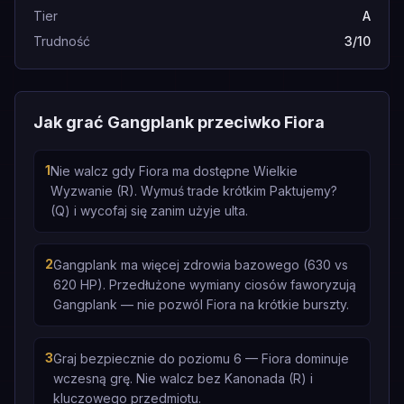
Tier
A
Trudność
3/10
Jak grać Gangplank przeciwko Fiora
1
Nie walcz gdy Fiora ma dostępne Wielkie
Wyzwanie (R). Wymuś trade krótkim Paktujemy?
(Q) i wycofaj się zanim użyje ulta.
2
Gangplank ma więcej zdrowia bazowego (630 vs
620 HP). Przedłużone wymiany ciosów faworyzują
Gangplank — nie pozwól Fiora na krótkie burszty.
3
Graj bezpiecznie do poziomu 6 — Fiora dominuje
wczesną grę. Nie walcz bez Kanonada (R) i
kluczowego przedmiotu.