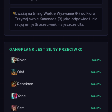
4
Uważaj na timing Wielkie Wyzwanie (R) od Fiora.
Trzymaj swoje Kanonada (R) jako odpowiedź, nie
inicjuj nim jeśli przeciwnik ma jeszcze ulta.
GANGPLANK JEST SILNY PRZECIWKO
Riven
54.1
%
Olaf
54.0
%
Renekton
54.0
%
Yone
54.0
%
Sett
53.8
%