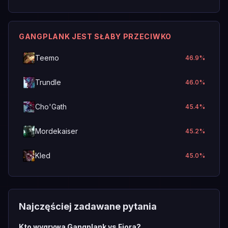
GANGPLANK JEST SŁABY PRZECIWKO
Teemo
46.9
%
Trundle
46.0
%
Cho'Gath
45.4
%
Mordekaiser
45.2
%
Kled
45.0
%
Najczęściej zadawane pytania
Kto wygrywa Gangplank vs Fiora?