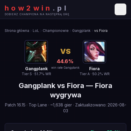
how2win
.
pl
DOBIERZ CHAMPIONA NA NASTĘPNĄ GRĘ
Strona główna
LoL
Championowie
Gangplank
vs Fiora
VS
44.6
%
win rate Gangplank
Gangplank
Fiora
Tier
S
·
51.7
% WR
Tier
A
·
50.2
% WR
Gangplank
vs
Fiora
—
Fiora
wygrywa
Patch
16.15
·
Top Lane
· ~
1,638
gier
·
Zaktualizowano
:
2026-08-
03