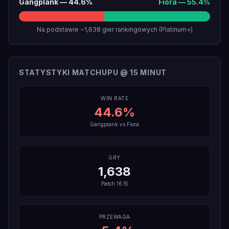
Gangplank
—
44.6
%
Fiora
—
55.4
%
Na podstawie ~1,638 gier rankingowych (Platinum+)
STATYSTYKI MATCHUPU @ 15 MINUT
WIN RATE
44.6
%
Gangplank
vs
Fiora
GRY
1,638
Patch
16.15
PRZEWAGA