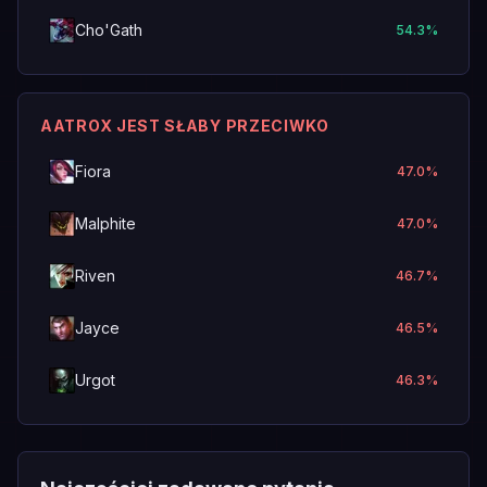
Cho'Gath
54.3
%
AATROX JEST SŁABY PRZECIWKO
Fiora
47.0
%
Malphite
47.0
%
Riven
46.7
%
Jayce
46.5
%
Urgot
46.3
%