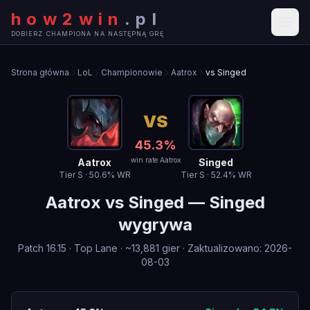
how2win
.
pl
DOBIERZ CHAMPIONA NA NASTĘPNĄ GRĘ
Strona główna
LoL
Championowie
Aatrox
vs Singed
VS
45.3
%
win rate Aatrox
Aatrox
Singed
Tier
S
·
50.6
% WR
Tier
S
·
52.4
% WR
Aatrox
vs
Singed
—
Singed
wygrywa
Patch
16.15
·
Top Lane
· ~
13,881
gier
·
Zaktualizowano
:
2026-
08-03