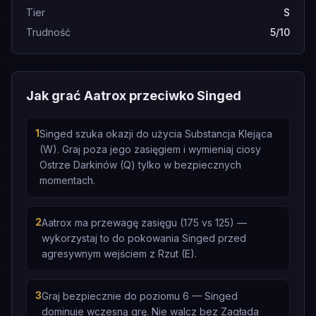
Tier
S
Trudność
5/10
Jak grać Aatrox przeciwko Singed
1
Singed szuka okazji do użycia Substancja Klejąca
(W). Graj poza jego zasięgiem i wymieniaj ciosy
Ostrze Darkinów (Q) tylko w bezpiecznych
momentach.
2
Aatrox ma przewagę zasięgu (175 vs 125) —
wykorzystaj to do pokowania Singed przed
agresywnym wejściem z Rzut (E).
3
Graj bezpiecznie do poziomu 6 — Singed
dominuje wczesną grę. Nie walcz bez Zagłada