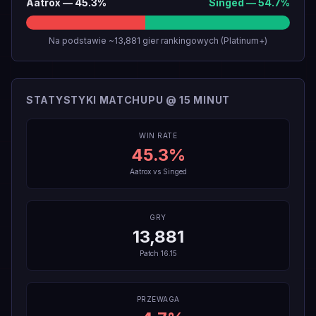
Aatrox
—
45.3
%
Singed
—
54.7
%
Na podstawie ~13,881 gier rankingowych (Platinum+)
STATYSTYKI MATCHUPU @ 15 MINUT
WIN RATE
45.3
%
Aatrox
vs
Singed
GRY
13,881
Patch
16.15
PRZEWAGA