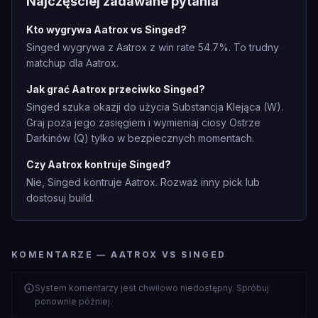
Najczęściej zadawane pytania
Kto wygrywa Aatrox vs Singed?
Singed wygrywa z Aatrox z win rate 54.7%. To trudny
matchup dla Aatrox.
Jak grać Aatrox przeciwko Singed?
Singed szuka okazji do użycia Substancja Klejąca (W).
Graj poza jego zasięgiem i wymieniaj ciosy Ostrze
Darkinów (Q) tylko w bezpiecznych momentach.
Czy Aatrox kontruje Singed?
Nie, Singed kontruje Aatrox. Rozważ inny pick lub
dostosuj build.
KOMENTARZE — AATROX VS SINGED
System komentarzy jest chwilowo niedostępny. Spróbuj
ponownie później.