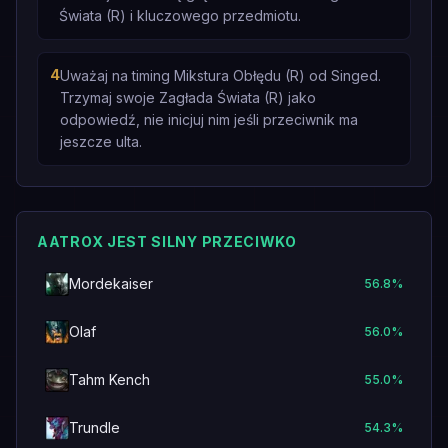
Świata (R) i kluczowego przedmiotu.
4
Uważaj na timing Mikstura Obłędu (R) od Singed.
Trzymaj swoje Zagłada Świata (R) jako
odpowiedź, nie inicjuj nim jeśli przeciwnik ma
jeszcze ulta.
AATROX JEST SILNY PRZECIWKO
Mordekaiser
56.8
%
Olaf
56.0
%
Tahm Kench
55.0
%
Trundle
54.3
%