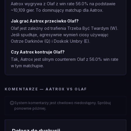
Aatrox wygrywa z Olaf z win rate 56.0% na podstawie
~10,109 gier. To dominujący matchup dla Aatrox.
Jak grać Aatrox przeciwko Olaf?
Olaf jest zależny od trafienia Trzeba Być Twardym (W).
Jeśli spudłuje, agresywnie wymień ciosy używając
Ostrze Darkinów (Q) i Doskok Umbry (E).
Czy Aatrox kontruje Olaf?
Tak, Aatrox jest silnym counterem Olaf z 56.0% win rate
w tym matchupie.
KOMENTARZE — AATROX VS OLAF
System komentarzy jest chwilowo niedostępny. Spróbuj
ponownie później.
Dołącz do dyskusji