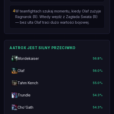
4
W teamfightach szukaj momentu, kiedy Olaf zużyje
Ragnarok (R). Wtedy wejdź z Zagłada Świata (R)
— bez ulta Olaf traci dużo wartości bojowej.
AATROX JEST SILNY PRZECIWKO
Mordekaiser
56.8
%
Olaf
56.0
%
Tahm Kench
55.0
%
Trundle
54.3
%
Cho'Gath
54.3
%