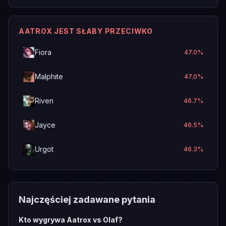
AATROX JEST SŁABY PRZECIWKO
Fiora
47.0
%
Malphite
47.0
%
Riven
46.7
%
Jayce
46.5
%
Urgot
46.3
%
Najczęściej zadawane pytania
Kto wygrywa Aatrox vs Olaf?