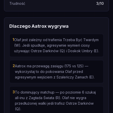
Trudność
3/10
Dlaczego Aatrox wygrywa
1
Olaf jest zależny od trafienia Trzeba Być Twardym
(W). Jeśli spudłuje, agresywnie wymień ciosy
używając Ostrze Darkinów (Q) i Doskok Umbry (E).
2
Aatrox ma przewagę zasięgu (175 vs 125) —
wykorzystaj to do pokowania Olaf przed
agresywnym wejściem z Szaleńczy Zamach (E).
3
To dominujący matchup — po poziomie 6 szukaj
all-inu z Zagłada Świata (R). Olaf nie wygra
przedłużonej walki jeśli trafisz Ostrze Darkinów
(Q).