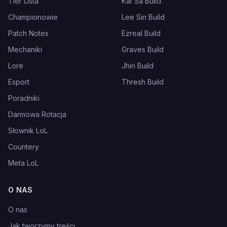
Tier Lista
Kai'Sa Build
Championowie
Lee Sin Build
Patch Notes
Ezreal Build
Mechaniki
Graves Build
Lore
Jhin Build
Esport
Thresh Build
Poradniki
Darmowa Rotacja
Słownik LoL
Countery
Meta LoL
O NAS
O nas
Jak tworzymy treści