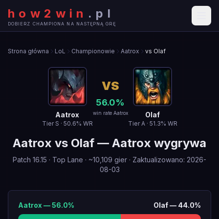
how2win
.
pl
DOBIERZ CHAMPIONA NA NASTĘPNĄ GRĘ
Strona główna
LoL
Championowie
Aatrox
vs Olaf
VS
56.0
%
win rate Aatrox
Aatrox
Olaf
Tier
S
·
50.6
% WR
Tier
A
·
51.3
% WR
Aatrox
vs
Olaf
—
Aatrox wygrywa
Patch
16.15
·
Top Lane
· ~
10,109
gier
·
Zaktualizowano
:
2026-
08-03
Aatrox
—
56.0
%
Olaf
—
44.0
%