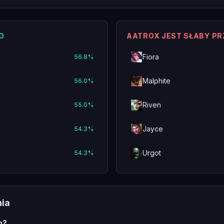
O
AATROX JEST SŁABY P
Fiora
56.8
%
Malphite
56.0
%
Riven
55.0
%
Jayce
54.3
%
Urgot
54.3
%
nia
h?