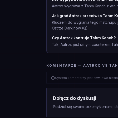
Aatrox wygrywa z Tahm Kench z win r
Jak grać Aatrox przeciwko Tahm 
Kluczem do wygrania tego matchupu j
Ostrze Darkinów (Q).
Czy Aatrox kontruje Tahm Kench?
Tak, Aatrox jest silnym counterem Ta
KOMENTARZE — AATROX VS TA
System komentarzy jest chwilowo niedo
Dołącz do dyskusji
Podziel się swoimi przemyśleniami, st