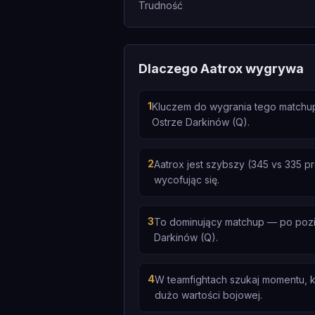
Trudność
Dlaczego Aatrox wygrywa
1
Kluczem do wygrania tego matchup
Ostrze Darkinów (Q).
2
Aatrox jest szybszy (345 vs 335 p
wycofując się.
3
To dominujący matchup — po poziom
Darkinów (Q).
4
W teamfightach szukaj momentu, k
dużo wartości bojowej.