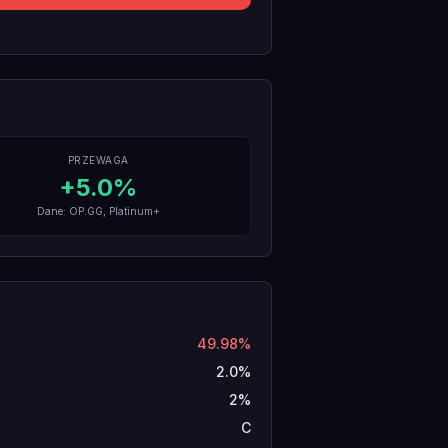
PRZEWAGA
+
5.0
%
Dane: OP.GG, Platinum+
49.98%
2.0%
2%
C