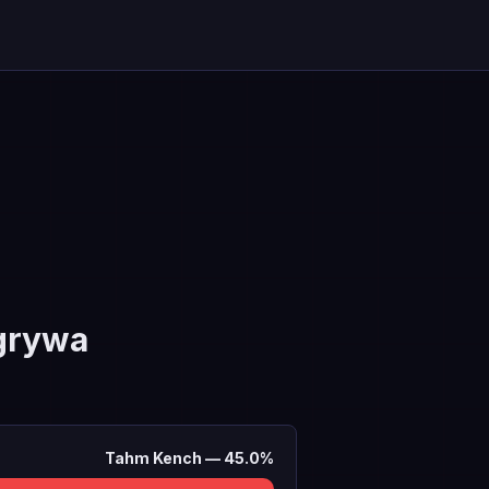
grywa
Tahm Kench
—
45.0
%