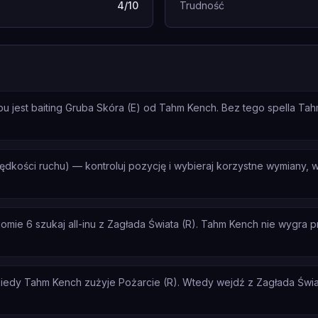
4/10
Trudność
u jest baiting Gruba Skóra (E) od Tahm Kench. Bez tego spella Ta
rędkości ruchu) — kontroluj pozycję i wybieraj korzystne wymiany,
ie 6 szukaj all-inu z Zagłada Świata (R). Tahm Kench nie wygra prze
iedy Tahm Kench zużyje Pożarcie (R). Wtedy wejdź z Zagłada Świat