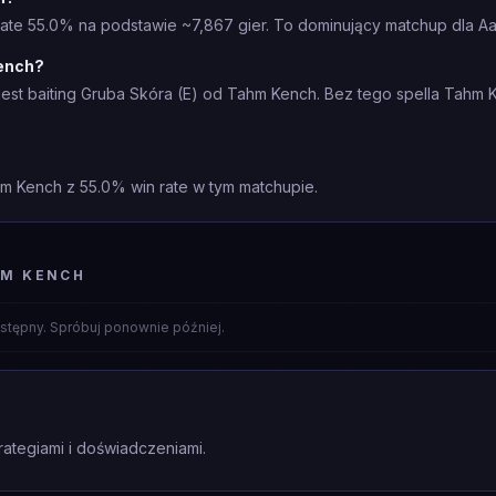
ate 55.0% na podstawie ~7,867 gier. To dominujący matchup dla Aa
Kench?
est baiting Gruba Skóra (E) od Tahm Kench. Bez tego spella Tahm
hm Kench z 55.0% win rate w tym matchupie.
HM KENCH
stępny. Spróbuj ponownie później.
rategiami i doświadczeniami.