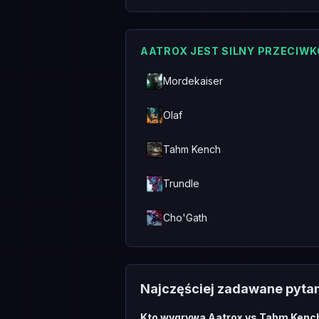
AATROX JEST SILNY PRZECIWK
Mordekaiser
Olaf
Tahm Kench
Trundle
Cho'Gath
Najczęściej zadawane pyta
Kto wygrywa Aatrox vs Tahm Kenc