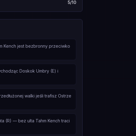
5/10
hm Kench jest bezbronny przeciwko
 wchodząc Doskok Umbry (E) i
dłużonej walki jeśli trafisz Ostrze
a (R) — bez ulta Tahm Kench traci