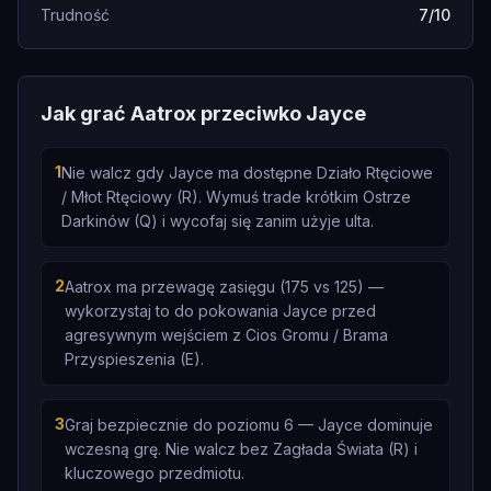
Trudność
7/10
Jak grać Aatrox przeciwko Jayce
1
Nie walcz gdy Jayce ma dostępne Działo Rtęciowe
/ Młot Rtęciowy (R). Wymuś trade krótkim Ostrze
Darkinów (Q) i wycofaj się zanim użyje ulta.
2
Aatrox ma przewagę zasięgu (175 vs 125) —
wykorzystaj to do pokowania Jayce przed
agresywnym wejściem z Cios Gromu / Brama
Przyspieszenia (E).
3
Graj bezpiecznie do poziomu 6 — Jayce dominuje
wczesną grę. Nie walcz bez Zagłada Świata (R) i
kluczowego przedmiotu.