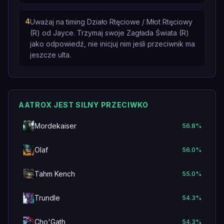
4
Uważaj na timing Działo Rtęciowe / Młot Rtęciowy
(R) od Jayce. Trzymaj swoje Zagłada Świata (R)
jako odpowiedź, nie inicjuj nim jeśli przeciwnik ma
jeszcze ulta.
AATROX JEST SILNY PRZECIWKO
Mordekaiser
56.8
%
Olaf
56.0
%
Tahm Kench
55.0
%
Trundle
54.3
%
Cho'Gath
54.3
%