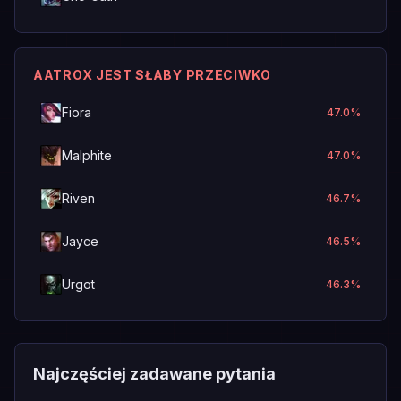
AATROX JEST SŁABY PRZECIWKO
Fiora
47.0
%
Malphite
47.0
%
Riven
46.7
%
Jayce
46.5
%
Urgot
46.3
%
Najczęściej zadawane pytania