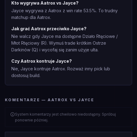
Kto wygrywa Aatrox vs Jayce?
Jayce wygrywa z Aatrox z win rate 53.5%. To trudny
matchup dla Aatrox.
Jak grać Aatrox przeciwko Jayce?
Nie walcz gdy Jayce ma dostępne Działo Rtęciowe /
Młot Rtęciowy (R). Wymuś trade krótkim Ostrze
Darkinów (Q) i wycofaj się zanim użyje ulta.
Czy Aatrox kontruje Jayce?
Nie, Jayce kontruje Aatrox. Rozważ inny pick lub
dostosuj build.
KOMENTARZE — AATROX VS JAYCE
System komentarzy jest chwilowo niedostępny. Spróbuj
ponownie później.