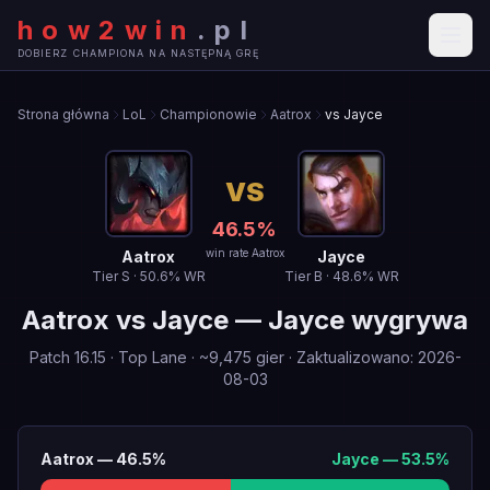
how2win
.
pl
DOBIERZ CHAMPIONA NA NASTĘPNĄ GRĘ
Strona główna
LoL
Championowie
Aatrox
vs Jayce
VS
46.5
%
win rate Aatrox
Aatrox
Jayce
Tier
S
·
50.6
% WR
Tier
B
·
48.6
% WR
Aatrox
vs
Jayce
—
Jayce wygrywa
Patch
16.15
·
Top Lane
· ~
9,475
gier
·
Zaktualizowano
:
2026-
08-03
Aatrox
—
46.5
%
Jayce
—
53.5
%